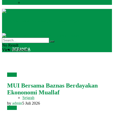
MUI KOTA TEGAL
No Result
BERANDA
View All Result
PROFIL
Berita
MUI Bersama Baznas Berdayakan
Ekononomi Muallaf
Sejarah
by
admin
5 Juli 2026
Berita