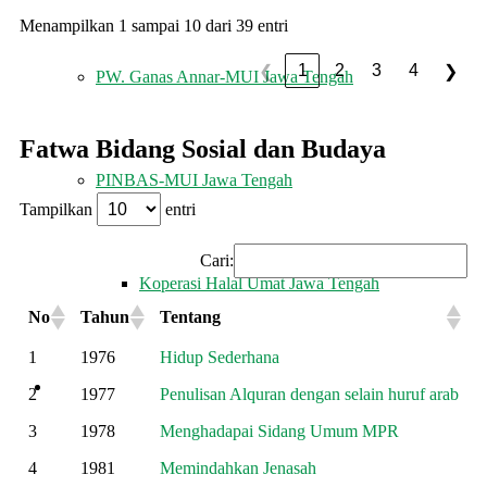
Menampilkan 1 sampai 10 dari 39 entri
1
2
3
4
❮
❯
PW. Ganas Annar-MUI Jawa Tengah
Fatwa Bidang Sosial dan Budaya
PINBAS-MUI Jawa Tengah
Tampilkan
entri
Cari:
Koperasi Halal Umat Jawa Tengah
No
Tahun
Tentang
1
1976
Hidup Sederhana
MUI MENJAWAB
2
1977
Penulisan Alquran dengan selain huruf arab
3
1978
Menghadapai Sidang Umum MPR
4
1981
Memindahkan Jenasah