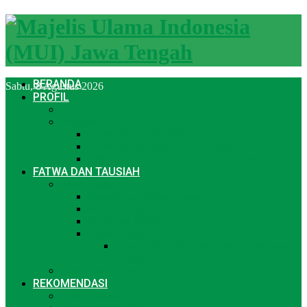
BERANDA
Sabtu, 8 Agustus 2026
PROFIL
Sejarah
Pengurus
DEWAN PERTIMBANGAN
DEWAN PIMPINAN HARIAN
PIMPINAN DAN ANGGOTA KOMISI
FATWA DAN TAUSIAH
Fatwa Pusat
Aqidah dan Aliran Agama
Sosial Budaya
POM dan IPTEK
Ijtima’ Ulama
Ijtima’ Ulama Komisi Fatwa Se Indonesia
V 2015
Fatwa Jawa Tengah
REKOMENDASI
Rekomendasi MUI