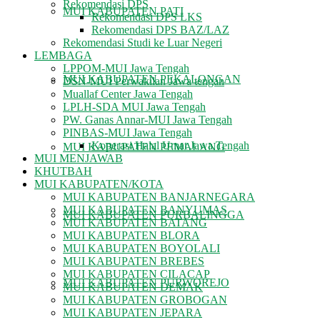
Rekomendasi DPS
MUI KABUPATEN PATI
Rekomendasi DPS LKS
Rekomendasi DPS BAZ/LAZ
Rekomendasi Studi ke Luar Negeri
LEMBAGA
LPPOM-MUI Jawa Tengah
MUI KABUPATEN PEKALONGAN
DSN-MUI Perwakilan Jawa tengah
Muallaf Center Jawa Tengah
LPLH-SDA MUI Jawa Tengah
PW. Ganas Annar-MUI Jawa Tengah
PINBAS-MUI Jawa Tengah
Koperasi Halal Umat Jawa Tengah
MUI KABUPATEN PEMALANG
MUI MENJAWAB
KHUTBAH
MUI KABUPATEN/KOTA
MUI KABUPATEN BANJARNEGARA
MUI KABUPATEN BANYUMAS
MUI KABUPATEN PURBALINGGA
MUI KABUPATEN BATANG
MUI KABUPATEN BLORA
MUI KABUPATEN BOYOLALI
MUI KABUPATEN BREBES
MUI KABUPATEN CILACAP
MUI KABUPATEN PURWOREJO
MUI KABUPATEN DEMAK
MUI KABUPATEN GROBOGAN
MUI KABUPATEN JEPARA