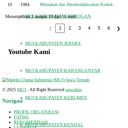
10
1984
Memakan dan Membudidayakan Kodok
MUI KABUPATEN GROBOGAN
Menampilkan 1 sampai 10 dari 51 entri
1
2
3
4
5
6
❮
❯
MUI KABUPATEN JEPARA
Youtube Kami
MUI KABUPATEN KARANGANYAR
.
.
.
© 2025
MUI
- All Right Reserved
unwahas
.
MUI KABUPATEN KEBUMEN
Navigasi
PROFIL ORGANISASI
FATWA
REKOMENDASI
MUI KABUPATEN KENDAL
LEMBAGA