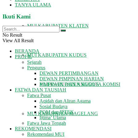
TANYA ULAMA
Ikuti Kami
MUI KABUPATEN KLATEN
No Result
View All Result
BERANDA
MUI KABUPATEN KUDUS
PROFIL
Sejarah
Pengurus
DEWAN PERTIMBANGAN
DEWAN PIMPINAN HARIAN
PIMPINAN DAN ANGGOTA KOMISI
MUI KABUPATEN KUDUS
FATWA DAN TAUSIAH
Fatwa Pusat
Aqidah dan Aliran Agama
Sosial Budaya
POM dan IPTEK
MUI KABUPATEN MAGELANG
Ijtima’ Ulama
Fatwa Jawa Tengah
REKOMENDASI
Rekomendasi MUI