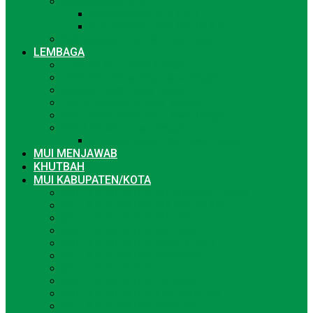
Rekomendasi DPS
Rekomendasi DPS LKS
Rekomendasi DPS BAZ/LAZ
Rekomendasi Studi ke Luar Negeri
LEMBAGA
LPPOM-MUI Jawa Tengah
DSN-MUI Perwakilan Jawa tengah
Muallaf Center Jawa Tengah
LPLH-SDA MUI Jawa Tengah
PW. Ganas Annar-MUI Jawa Tengah
PINBAS-MUI Jawa Tengah
Koperasi Halal Umat Jawa Tengah
MUI MENJAWAB
KHUTBAH
MUI KABUPATEN/KOTA
MUI KABUPATEN BANJARNEGARA
MUI KABUPATEN BANYUMAS
MUI KABUPATEN BATANG
MUI KABUPATEN BLORA
MUI KABUPATEN BOYOLALI
MUI KABUPATEN BREBES
MUI KABUPATEN CILACAP
MUI KABUPATEN DEMAK
MUI KABUPATEN GROBOGAN
MUI KABUPATEN JEPARA