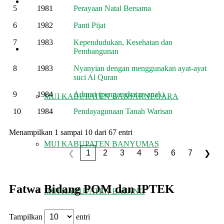
KHUTBAH
5
1981
Perayaan Natal Bersama
6
1982
Panti Pijat
7
1983
Kependudukan, Kesehatan dan
MUI KABUPATEN/KOTA
Pembangunan
8
1983
Nyanyian dengan menggunakan ayat-ayat
suci Al Quran
9
1984
Adopsi (pengangkatan anak)
MUI KABUPATEN BANJARNEGARA
10
1984
Pendayagunaan Tanah Warisan
Menampilkan 1 sampai 10 dari 67 entri
MUI KABUPATEN BANYUMAS
1
2
3
4
5
6
7
❮
❯
Fatwa Bidang POM dan IPTEK
MUI KABUPATEN BATANG
Tampilkan
entri