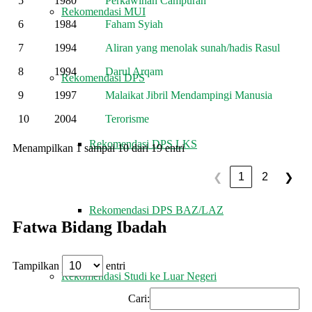
5
1980
Perkawinan Campuran
Rekomendasi MUI
6
1984
Faham Syiah
7
1994
Aliran yang menolak sunah/hadis Rasul
8
1994
Darul Arqam
Rekomendasi DPS
9
1997
Malaikat Jibril Mendampingi Manusia
10
2004
Terorisme
Rekomendasi DPS LKS
Menampilkan 1 sampai 10 dari 19 entri
1
2
❮
❯
Rekomendasi DPS BAZ/LAZ
Fatwa Bidang Ibadah
Tampilkan
entri
Rekomendasi Studi ke Luar Negeri
Cari: