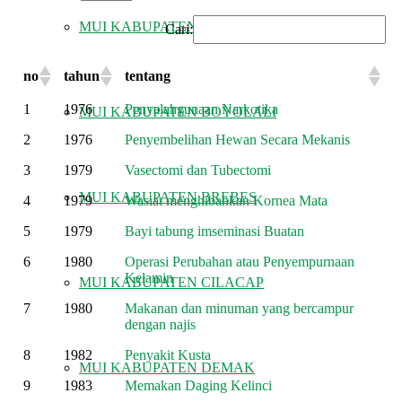
MUI KABUPATEN BLORA
Cari:
no
tahun
tentang
1
1976
Penyalahgunaan Narkotika
MUI KABUPATEN BOYOLALI
2
1976
Penyembelihan Hewan Secara Mekanis
3
1979
Vasectomi dan Tubectomi
MUI KABUPATEN BREBES
4
1979
Wasiat menghibahkan Kornea Mata
5
1979
Bayi tabung imseminasi Buatan
6
1980
Operasi Perubahan atau Penyempurnaan
Kelamin
MUI KABUPATEN CILACAP
7
1980
Makanan dan minuman yang bercampur
dengan najis
8
1982
Penyakit Kusta
MUI KABUPATEN DEMAK
9
1983
Memakan Daging Kelinci