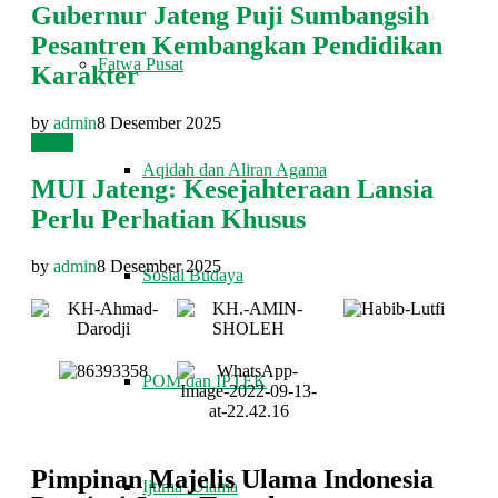
Gubernur Jateng Puji Sumbangsih
Pesantren Kembangkan Pendidikan
Fatwa Pusat
Karakter
by
admin
8 Desember 2025
Berita
Aqidah dan Aliran Agama
MUI Jateng: Kesejahteraan Lansia
Perlu Perhatian Khusus
by
admin
8 Desember 2025
Sosial Budaya
POM dan IPTEK
Pimpinan Majelis Ulama Indonesia
Ijtima’ Ulama