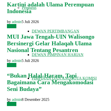
Kartini adalah Ulama Perempuan
Pengurus
Indonesia
by
admin
5 Juli 2026
Berita
DEWAN PERTIMBANGAN
MUI Jawa Tengah-UIN Walisongo
Bersinergi Gelar Halaqah Ulama
Nasional Tentang Pesantren
DEWAN PIMPINAN HARIAN
by
admin
5 Juli 2026
Berita
“Bukan Halal-Haram, Tapi
PIMPINAN DAN ANGGOTA KOMISI
Bagaimana Cara Mengakomodasi
Seni Budaya”
by
admin
8 Desember 2025
FATWA DAN TAUSIAH
Berita