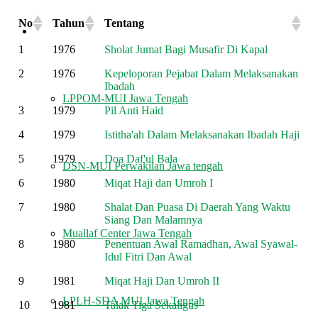
No
Tahun
Tentang
LEMBAGA
No
Tahun
Tentang
1
1976
Sholat Jumat Bagi Musafir Di Kapal
2
1976
Kepeloporan Pejabat Dalam Melaksanakan
Ibadah
LPPOM-MUI Jawa Tengah
3
1979
Pil Anti Haid
4
1979
Istitha'ah Dalam Melaksanakan Ibadah Haji
5
1979
Doa Daf'ul Bala
DSN-MUI Perwakilan Jawa tengah
6
1980
Miqat Haji dan Umroh I
7
1980
Shalat Dan Puasa Di Daerah Yang Waktu
Siang Dan Malamnya
Muallaf Center Jawa Tengah
8
1980
Penentuan Awal Ramadhan, Awal Syawal-
Idul Fitri Dan Awal
9
1981
Miqat Haji Dan Umroh II
LPLH-SDA MUI Jawa Tengah
10
1981
Talak Tiga Sekaligus