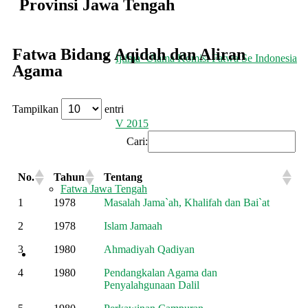
Provinsi Jawa Tengah
Fatwa Bidang Aqidah dan Aliran
Ijtima’ Ulama Komisi Fatwa Se Indonesia
Agama
Tampilkan
entri
V 2015
Cari:
No.
Tahun
Tentang
Fatwa Jawa Tengah
1
1978
Masalah Jama`ah, Khalifah dan Bai`at
2
1978
Islam Jamaah
3
1980
Ahmadiyah Qadiyan
REKOMENDASI
4
1980
Pendangkalan Agama dan
Penyalahgunaan Dalil