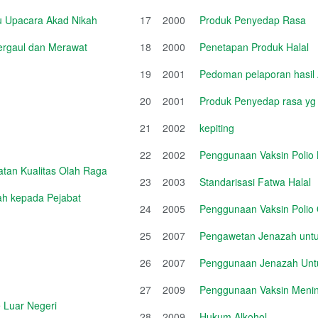
u Upacara Akad Nikah
17
2000
Produk Penyedap Rasa
Bergaul dan Merawat
18
2000
Penetapan Produk Halal
19
2001
Pedoman pelaporan hasil 
20
2001
Produk Penyedap rasa 
21
2002
kepiting
22
2002
Penggunaan Vaksin Polio
tan Kualitas Olah Raga
23
2003
Standarisasi Fatwa Halal
iah kepada Pejabat
24
2005
Penggunaan Vaksin Polio 
25
2007
Pengawetan Jenazah untuk
26
2007
Penggunaan Jenazah Untu
27
2009
Penggunaan Vaksin Mening
 Luar Negeri
28
2009
Hukum Alkohol