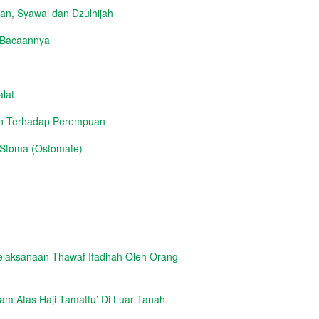
n, Syawal dan Dzulhijah
h Bacaannya
lat
an Terhadap Perempuan
 Stoma (Ostomate)
elaksanaan Thawaf Ifadhah Oleh Orang
m Atas Haji Tamattu’ Di Luar Tanah