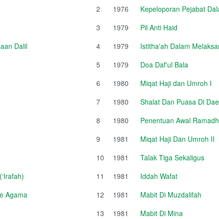
2
1976
Kepeloporan Pejabat Da
3
1979
Pil Anti Haid
an Dalil
4
1979
Istitha'ah Dalam Melaksa
5
1979
Doa Daf'ul Bala
6
1980
Miqat Haji dan Umroh I
7
1980
Shalat Dan Puasa Di Da
8
1980
Penentuan Awal Ramadhan
9
1981
Miqat Haji Dan Umroh II
10
1981
Talak Tiga Sekaligus
‘Irafah)
11
1981
Iddah Wafat
sme Agama
12
1981
Mabit Di Muzdalifah
13
1981
Mabit Di Mina