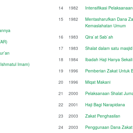
14
1982
Intensifikasi Pelaksanaa
15
1982
Mentasharufkan Dana Zak
Kemaslahatan Umum
annya
16
1983
Qira`at Sab`ah
TAR)
17
1983
Shalat dalam satu masjid
ur’an
18
1984
Ibadah Haji Hanya Sekal
Ishmatul Imam)
19
1996
Pemberian Zakat Untuk 
20
1996
Miqat Makani
21
2000
Pelaksanaan Shalat Jum
22
2001
Haji Bagi Narapidana
23
2003
Zakat Penghasilan
24
2003
Penggunaan Dana Zakat Un