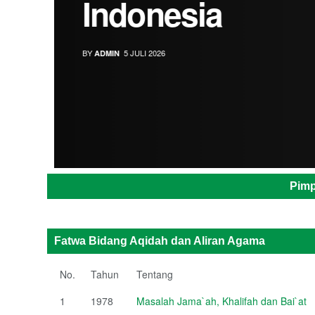
Indonesia
BY
5 JULI 2026
ADMIN
Pimp
Fatwa Bidang Aqidah dan Aliran Agama
No.
Tahun
Tentang
1
1978
Masalah Jama`ah, Khalifah dan Bai`at