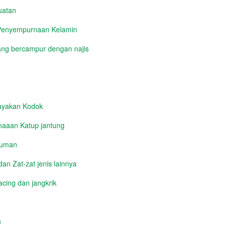
uatan
 Penyempurnaan Kelamin
ng bercampur dengan najis
yakan Kodok
aaan Katup jantung
numan
n Zat-zat jenis lainnya
cing dan jangkrik
h