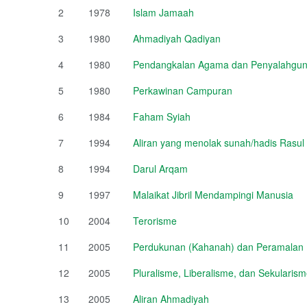
2
1978
Islam Jamaah
3
1980
Ahmadiyah Qadiyan
4
1980
Pendangkalan Agama dan Penyalahguna
5
1980
Perkawinan Campuran
6
1984
Faham Syiah
7
1994
Aliran yang menolak sunah/hadis Rasul
8
1994
Darul Arqam
9
1997
Malaikat Jibril Mendampingi Manusia
10
2004
Terorisme
11
2005
Perdukunan (Kahanah) dan Peramalan (
12
2005
Pluralisme, Liberalisme, dan Sekulari
13
2005
Aliran Ahmadiyah