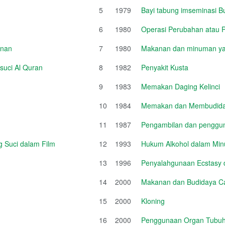
5
1979
Bayi tabung imseminasi B
6
1980
Operasi Perubahan atau
unan
7
1980
Makanan dan minuman ya
suci Al Quran
8
1982
Penyakit Kusta
9
1983
Memakan Daging Kelinci
10
1984
Memakan dan Membudida
11
1987
Pengambilan dan penggun
 Suci dalam Film
12
1993
Hukum Alkohol dalam Mi
13
1996
Penyalahgunaan Ecstasy da
14
2000
Makanan dan Budidaya Ca
15
2000
Kloning
16
2000
Penggunaan Organ Tubu