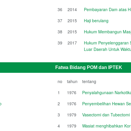
36
2014
Pembayaran Dam atas Haj
37
2015
Haji berulang
38
2015
Hukum Membangun Masji
39
2017
Hukum Penyelenggaran S
Luar Daerah Untuk Waktu
Fatwa Bidang POM dan IPTEK
no
tahun
tentang
1
1976
Penyalahgunaan Narkotik
b
2
1976
Penyembelihan Hewan Se
3
1979
Vasectomi dan Tubectomi
4
1979
Wasiat menghibahkan Ko