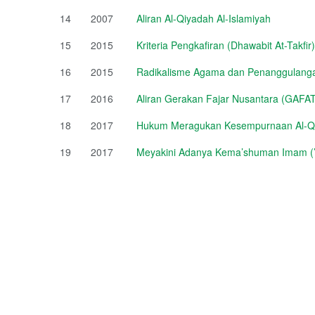
14
2007
Aliran Al-Qiyadah Al-Islamiyah
15
2015
Kriteria Pengkafiran (Dhawabit At-Takfir)
16
2015
Radikalisme Agama dan Penanggulang
17
2016
Aliran Gerakan Fajar Nusantara (GAFA
18
2017
Hukum Meragukan Kesempurnaan Al-Q
19
2017
Meyakini Adanya Kema’shuman Imam (’