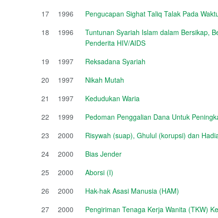
17
1996
Pengucapan Sighat Taliq Talak Pada Wakt
18
1996
Tuntunan Syariah Islam dalam Bersikap, 
Penderita HIV/AIDS
19
1997
Reksadana Syariah
20
1997
Nikah Mutah
21
1997
Kedudukan Waria
22
1999
Pedoman Penggalian Dana Untuk Peningka
23
2000
Risywah (suap), Ghulul (korupsi) dan Had
24
2000
Bias Jender
25
2000
Aborsi (I)
26
2000
Hak-hak Asasi Manusia (HAM)
27
2000
Pengiriman Tenaga Kerja Wanita (TKW) Ke