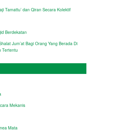
i Tamattu’ dan Qiran Secara Kolektif
d Berdekatan
halat Jum’at Bagi Orang Yang Berada Di
 Tertentu
a
cara Mekanis
rnea Mata