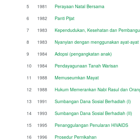
5
1981
Perayaan Natal Bersama
6
1982
Panti Pijat
7
1983
Kependudukan, Kesehatan dan Pembang
8
1983
Nyanyian dengan menggunakan ayat-ayat 
9
1984
Adopsi (pengangkatan anak)
10
1984
Pendayagunaan Tanah Warisan
11
1988
Memuseumkan Mayat
12
1988
Hukum Memerankan Nabi Rasul dan Orang
13
1991
Sumbangan Dana Sosial Berhadiah (I)
14
1993
Sumbangan Dana Sosial Berhadiah (II)
15
1995
Penanggulangan Penularan HIVAIDS
16
1996
Prosedur Pernikahan