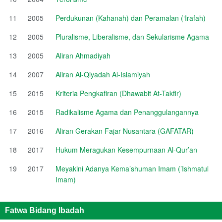
11
2005
Perdukunan (Kahanah) dan Peramalan (‘Irafah)
12
2005
Pluralisme, Liberalisme, dan Sekularisme Agama
13
2005
Aliran Ahmadiyah
14
2007
Aliran Al-Qiyadah Al-Islamiyah
15
2015
Kriteria Pengkafiran (Dhawabit At-Takfir)
16
2015
Radikalisme Agama dan Penanggulangannya
17
2016
Aliran Gerakan Fajar Nusantara (GAFATAR)
18
2017
Hukum Meragukan Kesempurnaan Al-Qur’an
19
2017
Meyakini Adanya Kema’shuman Imam (’Ishmatul
Imam)
Fatwa Bidang Ibadah