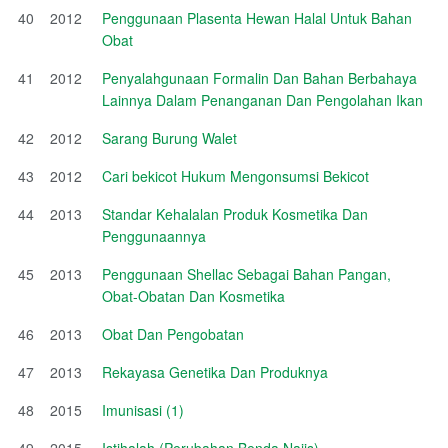
40
2012
Penggunaan Plasenta Hewan Halal Untuk Bahan
Obat
41
2012
Penyalahgunaan Formalin Dan Bahan Berbahaya
Lainnya Dalam Penanganan Dan Pengolahan Ikan
42
2012
Sarang Burung Walet
43
2012
Cari bekicot Hukum Mengonsumsi Bekicot
44
2013
Standar Kehalalan Produk Kosmetika Dan
Penggunaannya
45
2013
Penggunaan Shellac Sebagai Bahan Pangan,
Obat-Obatan Dan Kosmetika
46
2013
Obat Dan Pengobatan
47
2013
Rekayasa Genetika Dan Produknya
48
2015
Imunisasi (1)
49
2015
Istihalah (Perubahan Benda Najis)