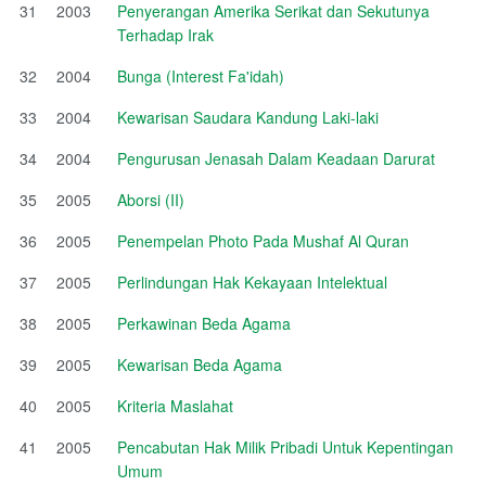
31
2003
Penyerangan Amerika Serikat dan Sekutunya
Terhadap Irak
32
2004
Bunga (Interest Fa'idah)
33
2004
Kewarisan Saudara Kandung Laki-laki
34
2004
Pengurusan Jenasah Dalam Keadaan Darurat
35
2005
Aborsi (II)
36
2005
Penempelan Photo Pada Mushaf Al Quran
37
2005
Perlindungan Hak Kekayaan Intelektual
38
2005
Perkawinan Beda Agama
39
2005
Kewarisan Beda Agama
40
2005
Kriteria Maslahat
41
2005
Pencabutan Hak Milik Pribadi Untuk Kepentingan
Umum