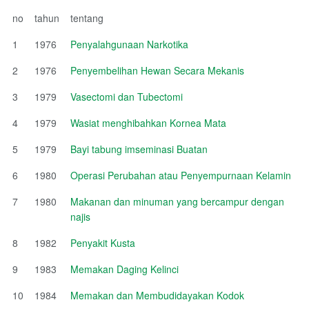
no
tahun
tentang
1
1976
Penyalahgunaan Narkotika
2
1976
Penyembelihan Hewan Secara Mekanis
3
1979
Vasectomi dan Tubectomi
4
1979
Wasiat menghibahkan Kornea Mata
5
1979
Bayi tabung imseminasi Buatan
6
1980
Operasi Perubahan atau Penyempurnaan Kelamin
7
1980
Makanan dan minuman yang bercampur dengan
najis
8
1982
Penyakit Kusta
9
1983
Memakan Daging Kelinci
10
1984
Memakan dan Membudidayakan Kodok