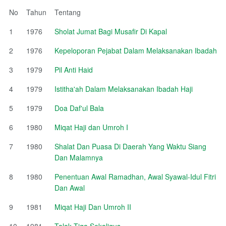
No
Tahun
Tentang
1
1976
Sholat Jumat Bagi Musafir Di Kapal
2
1976
Kepeloporan Pejabat Dalam Melaksanakan Ibadah
3
1979
Pil Anti Haid
4
1979
Istitha'ah Dalam Melaksanakan Ibadah Haji
5
1979
Doa Daf'ul Bala
6
1980
Miqat Haji dan Umroh I
7
1980
Shalat Dan Puasa Di Daerah Yang Waktu Siang
Dan Malamnya
8
1980
Penentuan Awal Ramadhan, Awal Syawal-Idul Fitri
Dan Awal
9
1981
Miqat Haji Dan Umroh II
10
1981
Talak Tiga Sekaligus