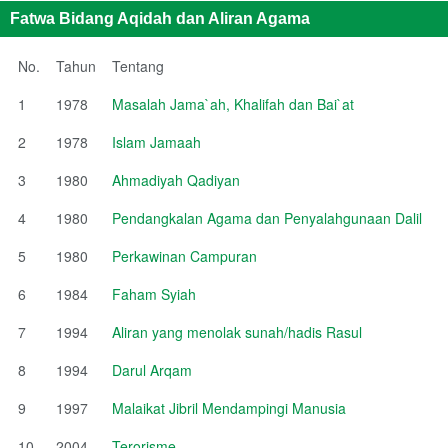
Fatwa Bidang Aqidah dan Aliran Agama
No.
Tahun
Tentang
1
1978
Masalah Jama`ah, Khalifah dan Bai`at
2
1978
Islam Jamaah
3
1980
Ahmadiyah Qadiyan
4
1980
Pendangkalan Agama dan Penyalahgunaan Dalil
5
1980
Perkawinan Campuran
6
1984
Faham Syiah
7
1994
Aliran yang menolak sunah/hadis Rasul
8
1994
Darul Arqam
9
1997
Malaikat Jibril Mendampingi Manusia
10
2004
Terorisme