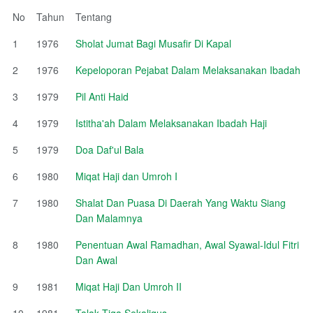
No
Tahun
Tentang
1
1976
Sholat Jumat Bagi Musafir Di Kapal
2
1976
Kepeloporan Pejabat Dalam Melaksanakan Ibadah
3
1979
Pil Anti Haid
4
1979
Istitha'ah Dalam Melaksanakan Ibadah Haji
5
1979
Doa Daf'ul Bala
6
1980
Miqat Haji dan Umroh I
7
1980
Shalat Dan Puasa Di Daerah Yang Waktu Siang
Dan Malamnya
8
1980
Penentuan Awal Ramadhan, Awal Syawal-Idul Fitri
Dan Awal
9
1981
Miqat Haji Dan Umroh II
10
1981
Talak Tiga Sekaligus