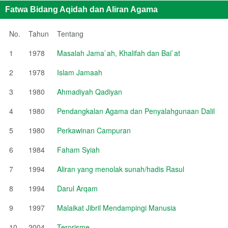
Fatwa Bidang Aqidah dan Aliran Agama
No.
Tahun
Tentang
1
1978
Masalah Jama`ah, Khalifah dan Bai`at
2
1978
Islam Jamaah
3
1980
Ahmadiyah Qadiyan
4
1980
Pendangkalan Agama dan Penyalahgunaan Dalil
5
1980
Perkawinan Campuran
6
1984
Faham Syiah
7
1994
Aliran yang menolak sunah/hadis Rasul
8
1994
Darul Arqam
9
1997
Malaikat Jibril Mendampingi Manusia
10
2004
Terorisme