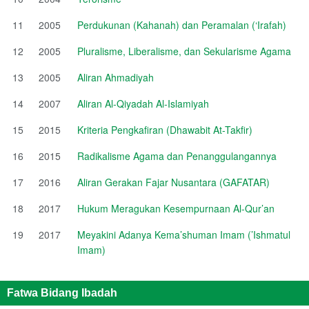
11
2005
Perdukunan (Kahanah) dan Peramalan (‘Irafah)
12
2005
Pluralisme, Liberalisme, dan Sekularisme Agama
13
2005
Aliran Ahmadiyah
14
2007
Aliran Al-Qiyadah Al-Islamiyah
15
2015
Kriteria Pengkafiran (Dhawabit At-Takfir)
16
2015
Radikalisme Agama dan Penanggulangannya
17
2016
Aliran Gerakan Fajar Nusantara (GAFATAR)
18
2017
Hukum Meragukan Kesempurnaan Al-Qur’an
19
2017
Meyakini Adanya Kema’shuman Imam (’Ishmatul
Imam)
Fatwa Bidang Ibadah