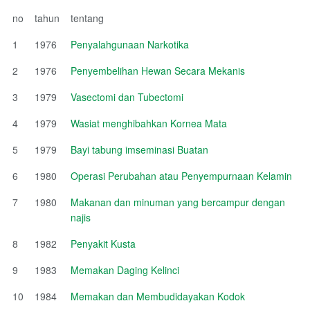
no
tahun
tentang
1
1976
Penyalahgunaan Narkotika
2
1976
Penyembelihan Hewan Secara Mekanis
3
1979
Vasectomi dan Tubectomi
4
1979
Wasiat menghibahkan Kornea Mata
5
1979
Bayi tabung imseminasi Buatan
6
1980
Operasi Perubahan atau Penyempurnaan Kelamin
7
1980
Makanan dan minuman yang bercampur dengan
najis
8
1982
Penyakit Kusta
9
1983
Memakan Daging Kelinci
10
1984
Memakan dan Membudidayakan Kodok