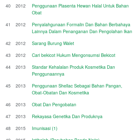
40
2012
Penggunaan Plasenta Hewan Halal Untuk Bahan
Obat
41
2012
Penyalahgunaan Formalin Dan Bahan Berbahaya
Lainnya Dalam Penanganan Dan Pengolahan Ikan
42
2012
Sarang Burung Walet
43
2012
Cari bekicot Hukum Mengonsumsi Bekicot
44
2013
Standar Kehalalan Produk Kosmetika Dan
Penggunaannya
45
2013
Penggunaan Shellac Sebagai Bahan Pangan,
Obat-Obatan Dan Kosmetika
46
2013
Obat Dan Pengobatan
47
2013
Rekayasa Genetika Dan Produknya
48
2015
Imunisasi (1)
49
2015
Istihalah (Perubahan Benda Najis)