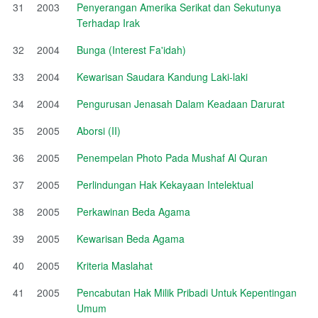
31
2003
Penyerangan Amerika Serikat dan Sekutunya
Terhadap Irak
32
2004
Bunga (Interest Fa'idah)
33
2004
Kewarisan Saudara Kandung Laki-laki
34
2004
Pengurusan Jenasah Dalam Keadaan Darurat
35
2005
Aborsi (II)
36
2005
Penempelan Photo Pada Mushaf Al Quran
37
2005
Perlindungan Hak Kekayaan Intelektual
38
2005
Perkawinan Beda Agama
39
2005
Kewarisan Beda Agama
40
2005
Kriteria Maslahat
41
2005
Pencabutan Hak Milik Pribadi Untuk Kepentingan
Umum