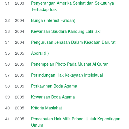
31
2003
Penyerangan Amerika Serikat dan Sekutunya
Terhadap Irak
32
2004
Bunga (Interest Fa'idah)
33
2004
Kewarisan Saudara Kandung Laki-laki
34
2004
Pengurusan Jenasah Dalam Keadaan Darurat
35
2005
Aborsi (II)
36
2005
Penempelan Photo Pada Mushaf Al Quran
37
2005
Perlindungan Hak Kekayaan Intelektual
38
2005
Perkawinan Beda Agama
39
2005
Kewarisan Beda Agama
40
2005
Kriteria Maslahat
41
2005
Pencabutan Hak Milik Pribadi Untuk Kepentingan
Umum