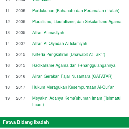
11
2005
Perdukunan (Kahanah) dan Peramalan (‘Irafah)
12
2005
Pluralisme, Liberalisme, dan Sekularisme Agama
13
2005
Aliran Ahmadiyah
14
2007
Aliran Al-Qiyadah Al-Islamiyah
15
2015
Kriteria Pengkafiran (Dhawabit At-Takfir)
16
2015
Radikalisme Agama dan Penanggulangannya
17
2016
Aliran Gerakan Fajar Nusantara (GAFATAR)
18
2017
Hukum Meragukan Kesempurnaan Al-Qur’an
19
2017
Meyakini Adanya Kema’shuman Imam (’Ishmatul
Imam)
Fatwa Bidang Ibadah