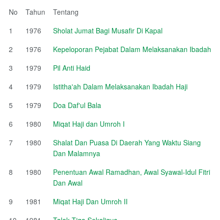
No
Tahun
Tentang
1
1976
Sholat Jumat Bagi Musafir Di Kapal
2
1976
Kepeloporan Pejabat Dalam Melaksanakan Ibadah
3
1979
Pil Anti Haid
4
1979
Istitha'ah Dalam Melaksanakan Ibadah Haji
5
1979
Doa Daf'ul Bala
6
1980
Miqat Haji dan Umroh I
7
1980
Shalat Dan Puasa Di Daerah Yang Waktu Siang
Dan Malamnya
8
1980
Penentuan Awal Ramadhan, Awal Syawal-Idul Fitri
Dan Awal
9
1981
Miqat Haji Dan Umroh II
10
1981
Talak Tiga Sekaligus