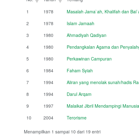
1
1978
Masalah Jama`ah, Khalifah dan Bai`
2
1978
Islam Jamaah
3
1980
Ahmadiyah Qadiyan
4
1980
Pendangkalan Agama dan Penyalahg
5
1980
Perkawinan Campuran
6
1984
Faham Syiah
7
1994
Aliran yang menolak sunah/hadis Ra
8
1994
Darul Arqam
9
1997
Malaikat Jibril Mendampingi Manusi
10
2004
Terorisme
Menampilkan 1 sampai 10 dari 19 entri