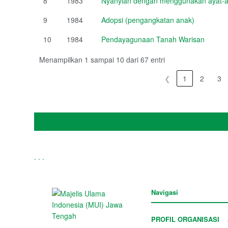
8
1983
Nyanyian dengan menggunakan ayat-ay
9
1984
Adopsi (pengangkatan anak)
10
1984
Pendayagunaan Tanah Warisan
Menampilkan 1 sampai 10 dari 67 entri
❮
1
2
3
.
.
.
Navigasi
PROFIL ORGANISASI