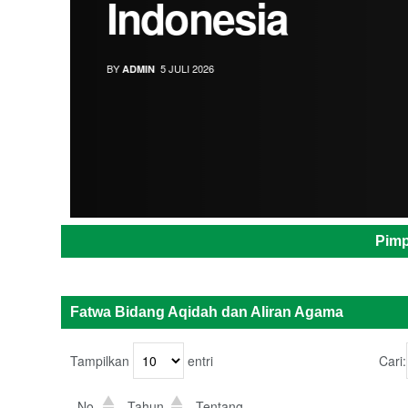
Indonesia
BY
5 JULI 2026
ADMIN
Pimp
Fatwa Bidang Aqidah dan Aliran Agama
Tampilkan
entri
Cari:
No.
Tahun
Tentang