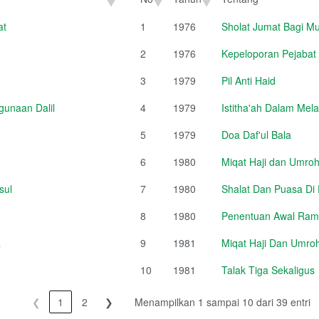
No
Tahun
Tentang
at
1
1976
Sholat Jumat Bagi Mu
2
1976
Kepeloporan Pejabat
3
1979
Pil Anti Haid
unaan Dalil
4
1979
Istitha'ah Dalam Mel
5
1979
Doa Daf'ul Bala
6
1980
Miqat Haji dan Umroh
sul
7
1980
Shalat Dan Puasa Di
8
1980
Penentuan Awal Rama
a
9
1981
Miqat Haji Dan Umroh
10
1981
Talak Tiga Sekaligus
❮
1
2
❯
Menampilkan 1 sampai 10 dari 39 entri