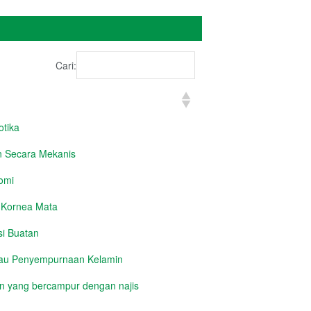
Cari:
tika
 Secara Mekanis
omi
 Kornea Mata
si Buatan
tau Penyempurnaan Kelamin
 yang bercampur dengan najis