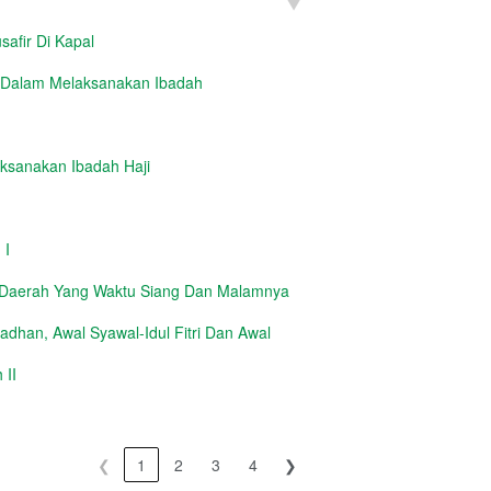
safir Di Kapal
 Dalam Melaksanakan Ibadah
aksanakan Ibadah Haji
 I
 Daerah Yang Waktu Siang Dan Malamnya
dhan, Awal Syawal-Idul Fitri Dan Awal
 II
❮
1
2
3
4
❯