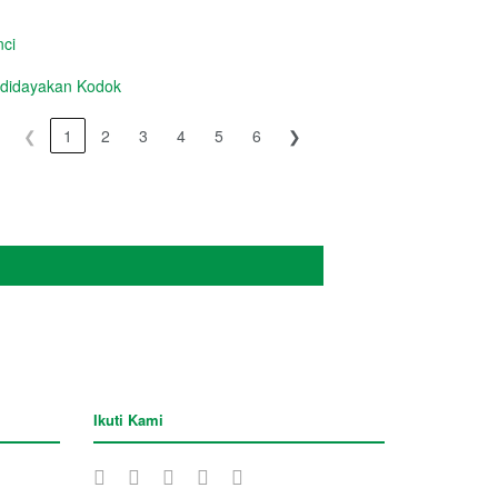
ci
idayakan Kodok
❮
1
2
3
4
5
6
❯
Ikuti Kami