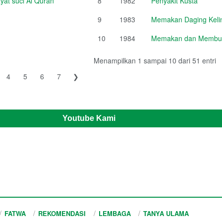
at suci Al Quran
8
1982
Penyakit Kusta
9
1983
Memakan Daging Kelin
10
1984
Memakan dan Membud
Menampilkan 1 sampai 10 dari 51 entri
4
5
6
7
❯
Youtube Kami
FATWA
REKOMENDASI
LEMBAGA
TANYA ULAMA