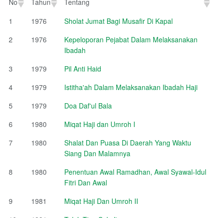
No
Tahun
Tentang
No
Tahun
Tentang
1
1976
Sholat Jumat Bagi Musafir Di Kapal
2
1976
Kepeloporan Pejabat Dalam Melaksanakan
Ibadah
3
1979
Pil Anti Haid
4
1979
Istitha'ah Dalam Melaksanakan Ibadah Haji
5
1979
Doa Daf'ul Bala
6
1980
Miqat Haji dan Umroh I
7
1980
Shalat Dan Puasa Di Daerah Yang Waktu
Siang Dan Malamnya
8
1980
Penentuan Awal Ramadhan, Awal Syawal-Idul
Fitri Dan Awal
9
1981
Miqat Haji Dan Umroh II