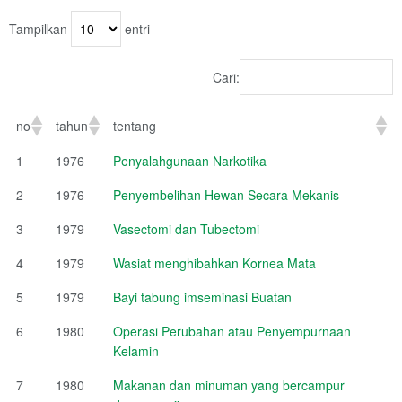
Tampilkan
entri
Cari:
no
tahun
tentang
1
1976
Penyalahgunaan Narkotika
2
1976
Penyembelihan Hewan Secara Mekanis
3
1979
Vasectomi dan Tubectomi
4
1979
Wasiat menghibahkan Kornea Mata
5
1979
Bayi tabung imseminasi Buatan
6
1980
Operasi Perubahan atau Penyempurnaan
Kelamin
7
1980
Makanan dan minuman yang bercampur