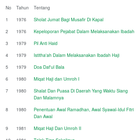
No
Tahun
Tentang
1
1976
Sholat Jumat Bagi Musafir Di Kapal
2
1976
Kepeloporan Pejabat Dalam Melaksanakan Ibadah
3
1979
Pil Anti Haid
4
1979
Istitha'ah Dalam Melaksanakan Ibadah Haji
5
1979
Doa Daf'ul Bala
6
1980
Miqat Haji dan Umroh I
7
1980
Shalat Dan Puasa Di Daerah Yang Waktu Siang
Dan Malamnya
8
1980
Penentuan Awal Ramadhan, Awal Syawal-Idul Fitri
Dan Awal
9
1981
Miqat Haji Dan Umroh II
10
1981
Talak Tiga Sekaligus