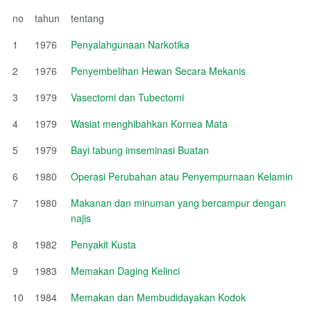
no
tahun
tentang
1
1976
Penyalahgunaan Narkotika
2
1976
Penyembelihan Hewan Secara Mekanis
3
1979
Vasectomi dan Tubectomi
4
1979
Wasiat menghibahkan Kornea Mata
5
1979
Bayi tabung imseminasi Buatan
6
1980
Operasi Perubahan atau Penyempurnaan Kelamin
7
1980
Makanan dan minuman yang bercampur dengan
najis
8
1982
Penyakit Kusta
9
1983
Memakan Daging Kelinci
10
1984
Memakan dan Membudidayakan Kodok