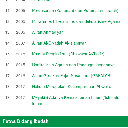
11
2005
Perdukunan (Kahanah) dan Peramalan (‘Irafah)
12
2005
Pluralisme, Liberalisme, dan Sekularisme Agama
13
2005
Aliran Ahmadiyah
14
2007
Aliran Al-Qiyadah Al-Islamiyah
15
2015
Kriteria Pengkafiran (Dhawabit At-Takfir)
16
2015
Radikalisme Agama dan Penanggulangannya
17
2016
Aliran Gerakan Fajar Nusantara (GAFATAR)
18
2017
Hukum Meragukan Kesempurnaan Al-Qur’an
19
2017
Meyakini Adanya Kema’shuman Imam (’Ishmatul
Imam)
Fatwa Bidang Ibadah