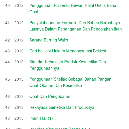
40
2012
Penggunaan Plasenta Hewan Halal Untuk Bahan
Obat
41
2012
Penyalahgunaan Formalin Dan Bahan Berbahaya
Lainnya Dalam Penanganan Dan Pengolahan Ikan
42
2012
Sarang Burung Walet
43
2012
Cari bekicot Hukum Mengonsumsi Bekicot
44
2013
Standar Kehalalan Produk Kosmetika Dan
Penggunaannya
45
2013
Penggunaan Shellac Sebagai Bahan Pangan,
Obat-Obatan Dan Kosmetika
46
2013
Obat Dan Pengobatan
47
2013
Rekayasa Genetika Dan Produknya
48
2015
Imunisasi (1)
49
2015
Istihalah (Perubahan Benda Najis)