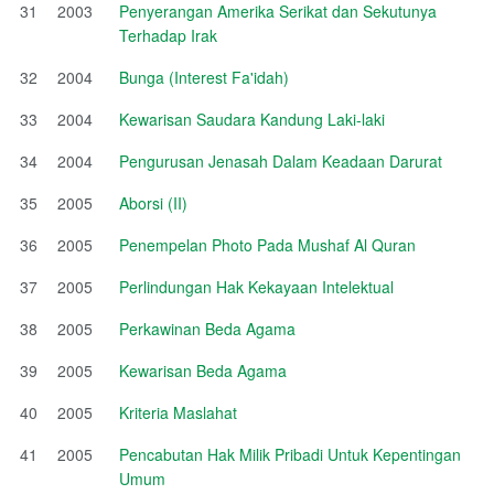
31
2003
Penyerangan Amerika Serikat dan Sekutunya
Terhadap Irak
32
2004
Bunga (Interest Fa'idah)
33
2004
Kewarisan Saudara Kandung Laki-laki
34
2004
Pengurusan Jenasah Dalam Keadaan Darurat
35
2005
Aborsi (II)
36
2005
Penempelan Photo Pada Mushaf Al Quran
37
2005
Perlindungan Hak Kekayaan Intelektual
38
2005
Perkawinan Beda Agama
39
2005
Kewarisan Beda Agama
40
2005
Kriteria Maslahat
41
2005
Pencabutan Hak Milik Pribadi Untuk Kepentingan
Umum