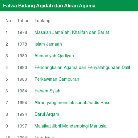
Fatwa Bidang Aqidah dan Aliran Agama
No.
Tahun
Tentang
1
1978
Masalah Jama`ah, Khalifah dan Bai`at
2
1978
Islam Jamaah
3
1980
Ahmadiyah Qadiyan
4
1980
Pendangkalan Agama dan Penyalahgunaan Dalil
5
1980
Perkawinan Campuran
6
1984
Faham Syiah
7
1994
Aliran yang menolak sunah/hadis Rasul
8
1994
Darul Arqam
9
1997
Malaikat Jibril Mendampingi Manusia
10
2004
Terorisme