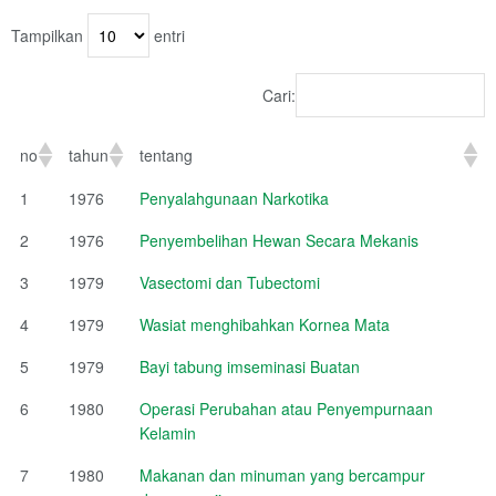
Tampilkan
entri
Cari:
no
tahun
tentang
1
1976
Penyalahgunaan Narkotika
2
1976
Penyembelihan Hewan Secara Mekanis
3
1979
Vasectomi dan Tubectomi
4
1979
Wasiat menghibahkan Kornea Mata
5
1979
Bayi tabung imseminasi Buatan
6
1980
Operasi Perubahan atau Penyempurnaan
Kelamin
7
1980
Makanan dan minuman yang bercampur