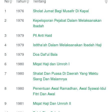
No
Tahun
Tentang
No
Tahun
Tentang
1
1976
Sholat Jumat Bagi Musafir Di Kapal
2
1976
Kepeloporan Pejabat Dalam Melaksanakan
Ibadah
3
1979
Pil Anti Haid
4
1979
Istitha'ah Dalam Melaksanakan Ibadah Haji
5
1979
Doa Daf'ul Bala
6
1980
Miqat Haji dan Umroh I
7
1980
Shalat Dan Puasa Di Daerah Yang Waktu
Siang Dan Malamnya
8
1980
Penentuan Awal Ramadhan, Awal Syawal-Idul
Fitri Dan Awal
9
1981
Miqat Haji Dan Umroh II