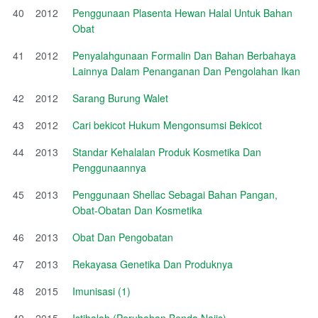
40
2012
Penggunaan Plasenta Hewan Halal Untuk Bahan
Obat
41
2012
Penyalahgunaan Formalin Dan Bahan Berbahaya
Lainnya Dalam Penanganan Dan Pengolahan Ikan
42
2012
Sarang Burung Walet
43
2012
Cari bekicot Hukum Mengonsumsi Bekicot
44
2013
Standar Kehalalan Produk Kosmetika Dan
Penggunaannya
45
2013
Penggunaan Shellac Sebagai Bahan Pangan,
Obat-Obatan Dan Kosmetika
46
2013
Obat Dan Pengobatan
47
2013
Rekayasa Genetika Dan Produknya
48
2015
Imunisasi (1)
49
2015
Istihalah (Perubahan Benda Najis)