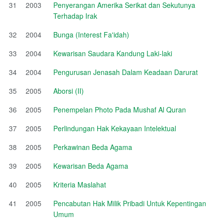
31
2003
Penyerangan Amerika Serikat dan Sekutunya
Terhadap Irak
32
2004
Bunga (Interest Fa'idah)
33
2004
Kewarisan Saudara Kandung Laki-laki
34
2004
Pengurusan Jenasah Dalam Keadaan Darurat
35
2005
Aborsi (II)
36
2005
Penempelan Photo Pada Mushaf Al Quran
37
2005
Perlindungan Hak Kekayaan Intelektual
38
2005
Perkawinan Beda Agama
39
2005
Kewarisan Beda Agama
40
2005
Kriteria Maslahat
41
2005
Pencabutan Hak Milik Pribadi Untuk Kepentingan
Umum