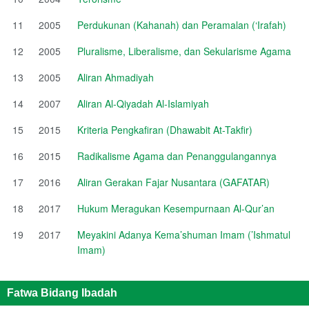
11
2005
Perdukunan (Kahanah) dan Peramalan (‘Irafah)
12
2005
Pluralisme, Liberalisme, dan Sekularisme Agama
13
2005
Aliran Ahmadiyah
14
2007
Aliran Al-Qiyadah Al-Islamiyah
15
2015
Kriteria Pengkafiran (Dhawabit At-Takfir)
16
2015
Radikalisme Agama dan Penanggulangannya
17
2016
Aliran Gerakan Fajar Nusantara (GAFATAR)
18
2017
Hukum Meragukan Kesempurnaan Al-Qur’an
19
2017
Meyakini Adanya Kema’shuman Imam (’Ishmatul
Imam)
Fatwa Bidang Ibadah