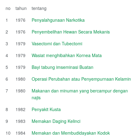
no
tahun
tentang
1
1976
Penyalahgunaan Narkotika
2
1976
Penyembelihan Hewan Secara Mekanis
3
1979
Vasectomi dan Tubectomi
4
1979
Wasiat menghibahkan Kornea Mata
5
1979
Bayi tabung imseminasi Buatan
6
1980
Operasi Perubahan atau Penyempurnaan Kelamin
7
1980
Makanan dan minuman yang bercampur dengan
najis
8
1982
Penyakit Kusta
9
1983
Memakan Daging Kelinci
10
1984
Memakan dan Membudidayakan Kodok