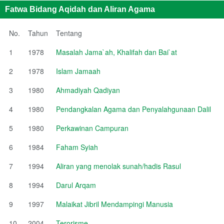
Fatwa Bidang Aqidah dan Aliran Agama
No.
Tahun
Tentang
1
1978
Masalah Jama`ah, Khalifah dan Bai`at
2
1978
Islam Jamaah
3
1980
Ahmadiyah Qadiyan
4
1980
Pendangkalan Agama dan Penyalahgunaan Dalil
5
1980
Perkawinan Campuran
6
1984
Faham Syiah
7
1994
Aliran yang menolak sunah/hadis Rasul
8
1994
Darul Arqam
9
1997
Malaikat Jibril Mendampingi Manusia
10
2004
Terorisme