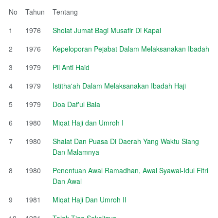
No
Tahun
Tentang
1
1976
Sholat Jumat Bagi Musafir Di Kapal
2
1976
Kepeloporan Pejabat Dalam Melaksanakan Ibadah
3
1979
Pil Anti Haid
4
1979
Istitha'ah Dalam Melaksanakan Ibadah Haji
5
1979
Doa Daf'ul Bala
6
1980
Miqat Haji dan Umroh I
7
1980
Shalat Dan Puasa Di Daerah Yang Waktu Siang
Dan Malamnya
8
1980
Penentuan Awal Ramadhan, Awal Syawal-Idul Fitri
Dan Awal
9
1981
Miqat Haji Dan Umroh II
10
1981
Talak Tiga Sekaligus