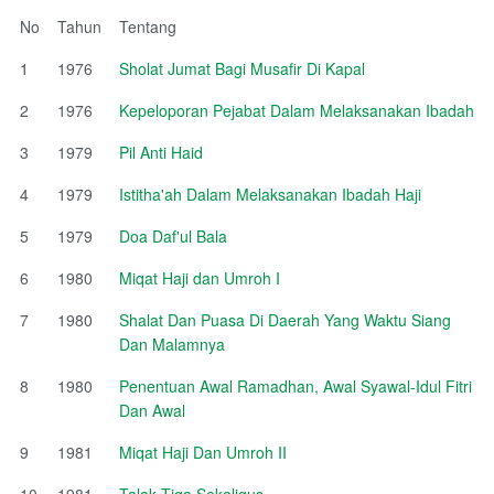
No
Tahun
Tentang
1
1976
Sholat Jumat Bagi Musafir Di Kapal
2
1976
Kepeloporan Pejabat Dalam Melaksanakan Ibadah
3
1979
Pil Anti Haid
4
1979
Istitha'ah Dalam Melaksanakan Ibadah Haji
5
1979
Doa Daf'ul Bala
6
1980
Miqat Haji dan Umroh I
7
1980
Shalat Dan Puasa Di Daerah Yang Waktu Siang
Dan Malamnya
8
1980
Penentuan Awal Ramadhan, Awal Syawal-Idul Fitri
Dan Awal
9
1981
Miqat Haji Dan Umroh II
10
1981
Talak Tiga Sekaligus