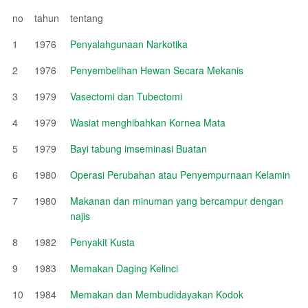
no
tahun
tentang
1
1976
Penyalahgunaan Narkotika
2
1976
Penyembelihan Hewan Secara Mekanis
3
1979
Vasectomi dan Tubectomi
4
1979
Wasiat menghibahkan Kornea Mata
5
1979
Bayi tabung imseminasi Buatan
6
1980
Operasi Perubahan atau Penyempurnaan Kelamin
7
1980
Makanan dan minuman yang bercampur dengan
najis
8
1982
Penyakit Kusta
9
1983
Memakan Daging Kelinci
10
1984
Memakan dan Membudidayakan Kodok