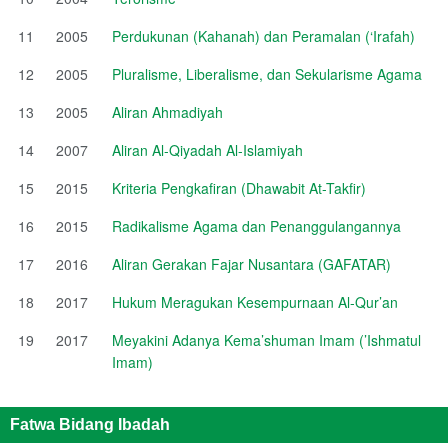
11
2005
Perdukunan (Kahanah) dan Peramalan (‘Irafah)
12
2005
Pluralisme, Liberalisme, dan Sekularisme Agama
13
2005
Aliran Ahmadiyah
14
2007
Aliran Al-Qiyadah Al-Islamiyah
15
2015
Kriteria Pengkafiran (Dhawabit At-Takfir)
16
2015
Radikalisme Agama dan Penanggulangannya
17
2016
Aliran Gerakan Fajar Nusantara (GAFATAR)
18
2017
Hukum Meragukan Kesempurnaan Al-Qur’an
19
2017
Meyakini Adanya Kema’shuman Imam (’Ishmatul
Imam)
Fatwa Bidang Ibadah