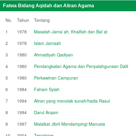
Fatwa Bidang Aqidah dan Aliran Agama
No.
Tahun
Tentang
1
1978
Masalah Jama`ah, Khalifah dan Bai`at
2
1978
Islam Jamaah
3
1980
Ahmadiyah Qadiyan
4
1980
Pendangkalan Agama dan Penyalahgunaan Dalil
5
1980
Perkawinan Campuran
6
1984
Faham Syiah
7
1994
Aliran yang menolak sunah/hadis Rasul
8
1994
Darul Arqam
9
1997
Malaikat Jibril Mendampingi Manusia
10
2004
Terorisme