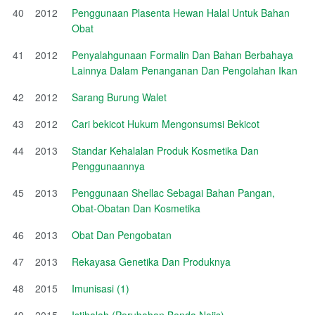
40
2012
Penggunaan Plasenta Hewan Halal Untuk Bahan
Obat
41
2012
Penyalahgunaan Formalin Dan Bahan Berbahaya
Lainnya Dalam Penanganan Dan Pengolahan Ikan
42
2012
Sarang Burung Walet
43
2012
Cari bekicot Hukum Mengonsumsi Bekicot
44
2013
Standar Kehalalan Produk Kosmetika Dan
Penggunaannya
45
2013
Penggunaan Shellac Sebagai Bahan Pangan,
Obat-Obatan Dan Kosmetika
46
2013
Obat Dan Pengobatan
47
2013
Rekayasa Genetika Dan Produknya
48
2015
Imunisasi (1)
49
2015
Istihalah (Perubahan Benda Najis)