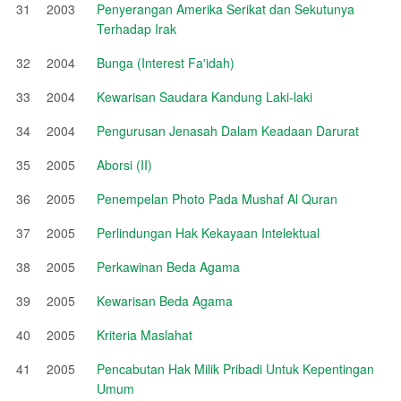
31
2003
Penyerangan Amerika Serikat dan Sekutunya
Terhadap Irak
32
2004
Bunga (Interest Fa'idah)
33
2004
Kewarisan Saudara Kandung Laki-laki
34
2004
Pengurusan Jenasah Dalam Keadaan Darurat
35
2005
Aborsi (II)
36
2005
Penempelan Photo Pada Mushaf Al Quran
37
2005
Perlindungan Hak Kekayaan Intelektual
38
2005
Perkawinan Beda Agama
39
2005
Kewarisan Beda Agama
40
2005
Kriteria Maslahat
41
2005
Pencabutan Hak Milik Pribadi Untuk Kepentingan
Umum