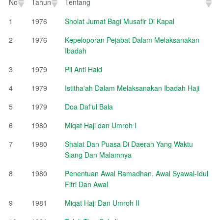
No
Tahun
Tentang
No
Tahun
Tentang
1
1976
Sholat Jumat Bagi Musafir Di Kapal
2
1976
Kepeloporan Pejabat Dalam Melaksanakan
Ibadah
3
1979
Pil Anti Haid
4
1979
Istitha'ah Dalam Melaksanakan Ibadah Haji
5
1979
Doa Daf'ul Bala
6
1980
Miqat Haji dan Umroh I
7
1980
Shalat Dan Puasa Di Daerah Yang Waktu
Siang Dan Malamnya
8
1980
Penentuan Awal Ramadhan, Awal Syawal-Idul
Fitri Dan Awal
9
1981
Miqat Haji Dan Umroh II