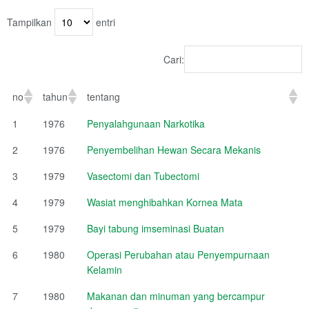
Tampilkan
entri
Cari:
no
tahun
tentang
1
1976
Penyalahgunaan Narkotika
2
1976
Penyembelihan Hewan Secara Mekanis
3
1979
Vasectomi dan Tubectomi
4
1979
Wasiat menghibahkan Kornea Mata
5
1979
Bayi tabung imseminasi Buatan
6
1980
Operasi Perubahan atau Penyempurnaan
Kelamin
7
1980
Makanan dan minuman yang bercampur