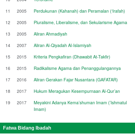
11
2005
Perdukunan (Kahanah) dan Peramalan (‘Irafah)
12
2005
Pluralisme, Liberalisme, dan Sekularisme Agama
13
2005
Aliran Ahmadiyah
14
2007
Aliran Al-Qiyadah Al-Islamiyah
15
2015
Kriteria Pengkafiran (Dhawabit At-Takfir)
16
2015
Radikalisme Agama dan Penanggulangannya
17
2016
Aliran Gerakan Fajar Nusantara (GAFATAR)
18
2017
Hukum Meragukan Kesempurnaan Al-Qur’an
19
2017
Meyakini Adanya Kema’shuman Imam (’Ishmatul
Imam)
Fatwa Bidang Ibadah