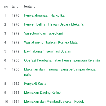
no
tahun
tentang
1
1976
Penyalahgunaan Narkotika
2
1976
Penyembelihan Hewan Secara Mekanis
3
1979
Vasectomi dan Tubectomi
4
1979
Wasiat menghibahkan Kornea Mata
5
1979
Bayi tabung imseminasi Buatan
6
1980
Operasi Perubahan atau Penyempurnaan Kelamin
7
1980
Makanan dan minuman yang bercampur dengan
najis
8
1982
Penyakit Kusta
9
1983
Memakan Daging Kelinci
10
1984
Memakan dan Membudidayakan Kodok