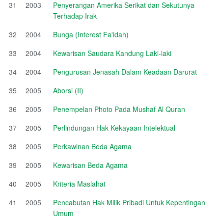
31
2003
Penyerangan Amerika Serikat dan Sekutunya
Terhadap Irak
32
2004
Bunga (Interest Fa'idah)
33
2004
Kewarisan Saudara Kandung Laki-laki
34
2004
Pengurusan Jenasah Dalam Keadaan Darurat
35
2005
Aborsi (II)
36
2005
Penempelan Photo Pada Mushaf Al Quran
37
2005
Perlindungan Hak Kekayaan Intelektual
38
2005
Perkawinan Beda Agama
39
2005
Kewarisan Beda Agama
40
2005
Kriteria Maslahat
41
2005
Pencabutan Hak Milik Pribadi Untuk Kepentingan
Umum