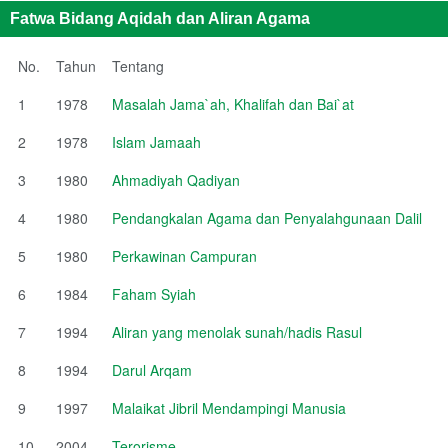
Fatwa Bidang Aqidah dan Aliran Agama
No.
Tahun
Tentang
1
1978
Masalah Jama`ah, Khalifah dan Bai`at
2
1978
Islam Jamaah
3
1980
Ahmadiyah Qadiyan
4
1980
Pendangkalan Agama dan Penyalahgunaan Dalil
5
1980
Perkawinan Campuran
6
1984
Faham Syiah
7
1994
Aliran yang menolak sunah/hadis Rasul
8
1994
Darul Arqam
9
1997
Malaikat Jibril Mendampingi Manusia
10
2004
Terorisme