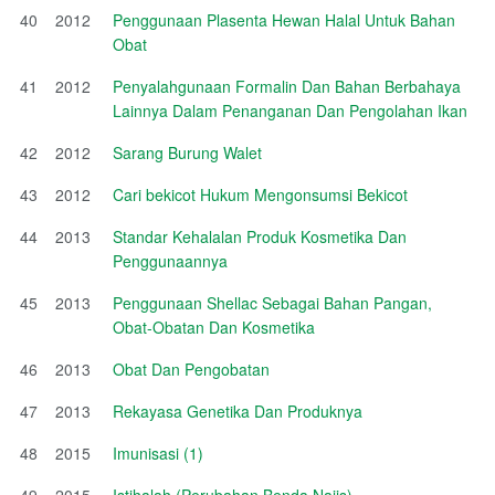
40
2012
Penggunaan Plasenta Hewan Halal Untuk Bahan
Obat
41
2012
Penyalahgunaan Formalin Dan Bahan Berbahaya
Lainnya Dalam Penanganan Dan Pengolahan Ikan
42
2012
Sarang Burung Walet
43
2012
Cari bekicot Hukum Mengonsumsi Bekicot
44
2013
Standar Kehalalan Produk Kosmetika Dan
Penggunaannya
45
2013
Penggunaan Shellac Sebagai Bahan Pangan,
Obat-Obatan Dan Kosmetika
46
2013
Obat Dan Pengobatan
47
2013
Rekayasa Genetika Dan Produknya
48
2015
Imunisasi (1)
49
2015
Istihalah (Perubahan Benda Najis)