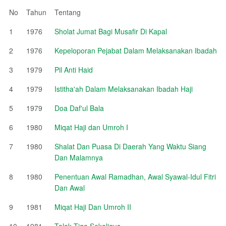
No
Tahun
Tentang
1
1976
Sholat Jumat Bagi Musafir Di Kapal
2
1976
Kepeloporan Pejabat Dalam Melaksanakan Ibadah
3
1979
Pil Anti Haid
4
1979
Istitha'ah Dalam Melaksanakan Ibadah Haji
5
1979
Doa Daf'ul Bala
6
1980
Miqat Haji dan Umroh I
7
1980
Shalat Dan Puasa Di Daerah Yang Waktu Siang
Dan Malamnya
8
1980
Penentuan Awal Ramadhan, Awal Syawal-Idul Fitri
Dan Awal
9
1981
Miqat Haji Dan Umroh II
10
1981
Talak Tiga Sekaligus