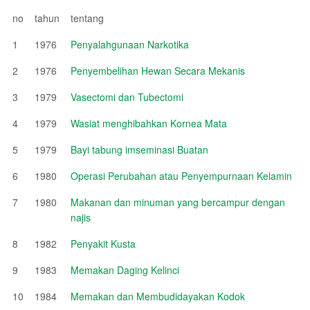
no
tahun
tentang
1
1976
Penyalahgunaan Narkotika
2
1976
Penyembelihan Hewan Secara Mekanis
3
1979
Vasectomi dan Tubectomi
4
1979
Wasiat menghibahkan Kornea Mata
5
1979
Bayi tabung imseminasi Buatan
6
1980
Operasi Perubahan atau Penyempurnaan Kelamin
7
1980
Makanan dan minuman yang bercampur dengan
najis
8
1982
Penyakit Kusta
9
1983
Memakan Daging Kelinci
10
1984
Memakan dan Membudidayakan Kodok