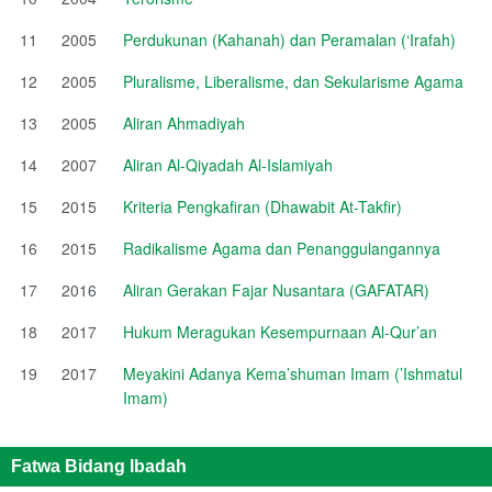
11
2005
Perdukunan (Kahanah) dan Peramalan (‘Irafah)
12
2005
Pluralisme, Liberalisme, dan Sekularisme Agama
13
2005
Aliran Ahmadiyah
14
2007
Aliran Al-Qiyadah Al-Islamiyah
15
2015
Kriteria Pengkafiran (Dhawabit At-Takfir)
16
2015
Radikalisme Agama dan Penanggulangannya
17
2016
Aliran Gerakan Fajar Nusantara (GAFATAR)
18
2017
Hukum Meragukan Kesempurnaan Al-Qur’an
19
2017
Meyakini Adanya Kema’shuman Imam (’Ishmatul
Imam)
Fatwa Bidang Ibadah