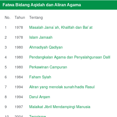
Fatwa Bidang Aqidah dan Aliran Agama
No.
Tahun
Tentang
1
1978
Masalah Jama`ah, Khalifah dan Bai`at
2
1978
Islam Jamaah
3
1980
Ahmadiyah Qadiyan
4
1980
Pendangkalan Agama dan Penyalahgunaan Dalil
5
1980
Perkawinan Campuran
6
1984
Faham Syiah
7
1994
Aliran yang menolak sunah/hadis Rasul
8
1994
Darul Arqam
9
1997
Malaikat Jibril Mendampingi Manusia
10
2004
Terorisme