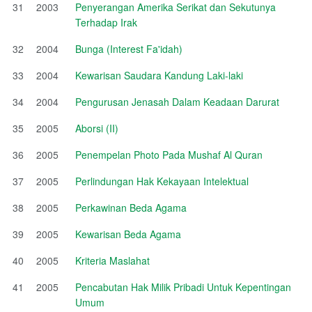
31
2003
Penyerangan Amerika Serikat dan Sekutunya
Terhadap Irak
32
2004
Bunga (Interest Fa'idah)
33
2004
Kewarisan Saudara Kandung Laki-laki
34
2004
Pengurusan Jenasah Dalam Keadaan Darurat
35
2005
Aborsi (II)
36
2005
Penempelan Photo Pada Mushaf Al Quran
37
2005
Perlindungan Hak Kekayaan Intelektual
38
2005
Perkawinan Beda Agama
39
2005
Kewarisan Beda Agama
40
2005
Kriteria Maslahat
41
2005
Pencabutan Hak Milik Pribadi Untuk Kepentingan
Umum