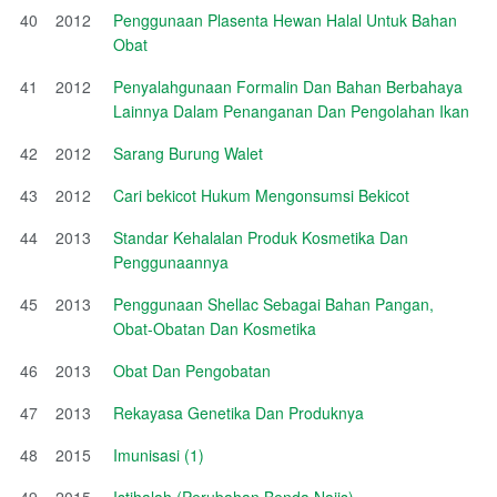
40
2012
Penggunaan Plasenta Hewan Halal Untuk Bahan
Obat
41
2012
Penyalahgunaan Formalin Dan Bahan Berbahaya
Lainnya Dalam Penanganan Dan Pengolahan Ikan
42
2012
Sarang Burung Walet
43
2012
Cari bekicot Hukum Mengonsumsi Bekicot
44
2013
Standar Kehalalan Produk Kosmetika Dan
Penggunaannya
45
2013
Penggunaan Shellac Sebagai Bahan Pangan,
Obat-Obatan Dan Kosmetika
46
2013
Obat Dan Pengobatan
47
2013
Rekayasa Genetika Dan Produknya
48
2015
Imunisasi (1)
49
2015
Istihalah (Perubahan Benda Najis)