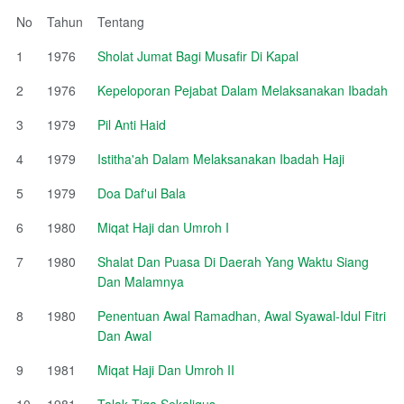
No
Tahun
Tentang
1
1976
Sholat Jumat Bagi Musafir Di Kapal
2
1976
Kepeloporan Pejabat Dalam Melaksanakan Ibadah
3
1979
Pil Anti Haid
4
1979
Istitha'ah Dalam Melaksanakan Ibadah Haji
5
1979
Doa Daf'ul Bala
6
1980
Miqat Haji dan Umroh I
7
1980
Shalat Dan Puasa Di Daerah Yang Waktu Siang
Dan Malamnya
8
1980
Penentuan Awal Ramadhan, Awal Syawal-Idul Fitri
Dan Awal
9
1981
Miqat Haji Dan Umroh II
10
1981
Talak Tiga Sekaligus