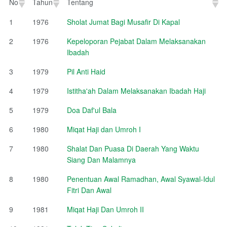
No
Tahun
Tentang
No
Tahun
Tentang
1
1976
Sholat Jumat Bagi Musafir Di Kapal
2
1976
Kepeloporan Pejabat Dalam Melaksanakan
Ibadah
3
1979
Pil Anti Haid
4
1979
Istitha'ah Dalam Melaksanakan Ibadah Haji
5
1979
Doa Daf'ul Bala
6
1980
Miqat Haji dan Umroh I
7
1980
Shalat Dan Puasa Di Daerah Yang Waktu
Siang Dan Malamnya
8
1980
Penentuan Awal Ramadhan, Awal Syawal-Idul
Fitri Dan Awal
9
1981
Miqat Haji Dan Umroh II