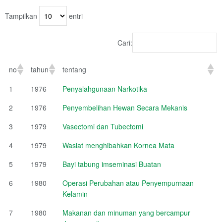
Tampilkan
entri
Cari:
no
tahun
tentang
1
1976
Penyalahgunaan Narkotika
2
1976
Penyembelihan Hewan Secara Mekanis
3
1979
Vasectomi dan Tubectomi
4
1979
Wasiat menghibahkan Kornea Mata
5
1979
Bayi tabung imseminasi Buatan
6
1980
Operasi Perubahan atau Penyempurnaan
Kelamin
7
1980
Makanan dan minuman yang bercampur