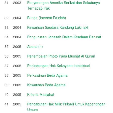
31
2003
Penyerangan Amerika Serikat dan Sekutunya
Terhadap Irak
32
2004
Bunga (Interest Fa'idah)
33
2004
Kewarisan Saudara Kandung Laki-laki
34
2004
Pengurusan Jenasah Dalam Keadaan Darurat
35
2005
Aborsi (II)
36
2005
Penempelan Photo Pada Mushaf Al Quran
37
2005
Perlindungan Hak Kekayaan Intelektual
38
2005
Perkawinan Beda Agama
39
2005
Kewarisan Beda Agama
40
2005
Kriteria Maslahat
41
2005
Pencabutan Hak Milik Pribadi Untuk Kepentingan
Umum