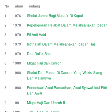
No
Tahun
Tentang
1
1976
Sholat Jumat Bagi Musafir Di Kapal
2
1976
Kepeloporan Pejabat Dalam Melaksanakan Ibadah
3
1979
Pil Anti Haid
4
1979
Istitha'ah Dalam Melaksanakan Ibadah Haji
5
1979
Doa Daf'ul Bala
6
1980
Miqat Haji dan Umroh I
7
1980
Shalat Dan Puasa Di Daerah Yang Waktu Siang
Dan Malamnya
8
1980
Penentuan Awal Ramadhan, Awal Syawal-Idul Fitri
Dan Awal
9
1981
Miqat Haji Dan Umroh II
10
1981
Talak Tiga Sekaligus