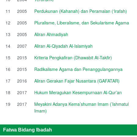
11
2005
Perdukunan (Kahanah) dan Peramalan (‘Irafah)
12
2005
Pluralisme, Liberalisme, dan Sekularisme Agama
13
2005
Aliran Ahmadiyah
14
2007
Aliran Al-Qiyadah Al-Islamiyah
15
2015
Kriteria Pengkafiran (Dhawabit At-Takfir)
16
2015
Radikalisme Agama dan Penanggulangannya
17
2016
Aliran Gerakan Fajar Nusantara (GAFATAR)
18
2017
Hukum Meragukan Kesempurnaan Al-Qur’an
19
2017
Meyakini Adanya Kema’shuman Imam (’Ishmatul
Imam)
Fatwa Bidang Ibadah