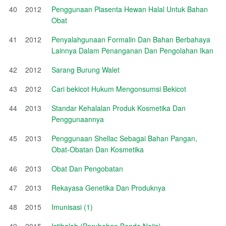
40
2012
Penggunaan Plasenta Hewan Halal Untuk Bahan
Obat
41
2012
Penyalahgunaan Formalin Dan Bahan Berbahaya
Lainnya Dalam Penanganan Dan Pengolahan Ikan
42
2012
Sarang Burung Walet
43
2012
Cari bekicot Hukum Mengonsumsi Bekicot
44
2013
Standar Kehalalan Produk Kosmetika Dan
Penggunaannya
45
2013
Penggunaan Shellac Sebagai Bahan Pangan,
Obat-Obatan Dan Kosmetika
46
2013
Obat Dan Pengobatan
47
2013
Rekayasa Genetika Dan Produknya
48
2015
Imunisasi (1)
49
2015
Istihalah (Perubahan Benda Najis)