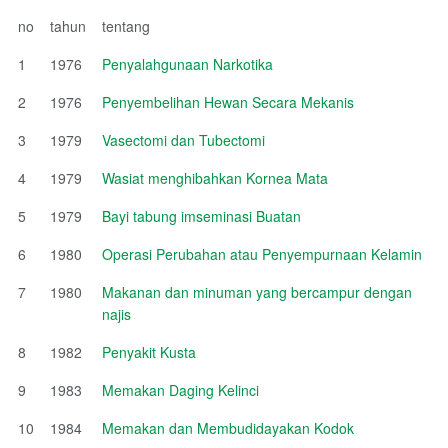
no
tahun
tentang
1
1976
Penyalahgunaan Narkotika
2
1976
Penyembelihan Hewan Secara Mekanis
3
1979
Vasectomi dan Tubectomi
4
1979
Wasiat menghibahkan Kornea Mata
5
1979
Bayi tabung imseminasi Buatan
6
1980
Operasi Perubahan atau Penyempurnaan Kelamin
7
1980
Makanan dan minuman yang bercampur dengan
najis
8
1982
Penyakit Kusta
9
1983
Memakan Daging Kelinci
10
1984
Memakan dan Membudidayakan Kodok