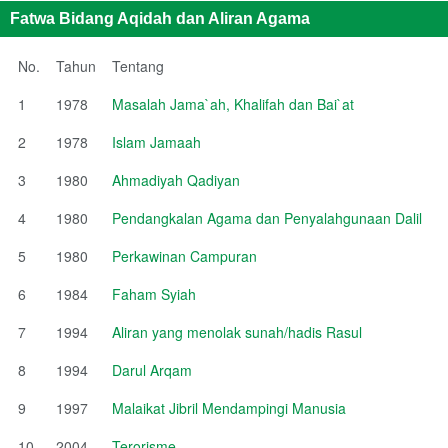
Fatwa Bidang Aqidah dan Aliran Agama
No.
Tahun
Tentang
1
1978
Masalah Jama`ah, Khalifah dan Bai`at
2
1978
Islam Jamaah
3
1980
Ahmadiyah Qadiyan
4
1980
Pendangkalan Agama dan Penyalahgunaan Dalil
5
1980
Perkawinan Campuran
6
1984
Faham Syiah
7
1994
Aliran yang menolak sunah/hadis Rasul
8
1994
Darul Arqam
9
1997
Malaikat Jibril Mendampingi Manusia
10
2004
Terorisme