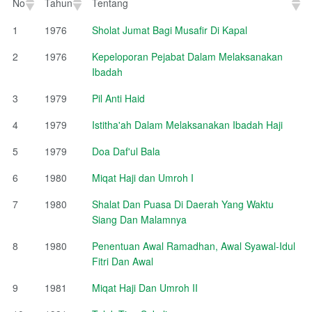
No
Tahun
Tentang
No
Tahun
Tentang
1
1976
Sholat Jumat Bagi Musafir Di Kapal
2
1976
Kepeloporan Pejabat Dalam Melaksanakan
Ibadah
3
1979
Pil Anti Haid
4
1979
Istitha'ah Dalam Melaksanakan Ibadah Haji
5
1979
Doa Daf'ul Bala
6
1980
Miqat Haji dan Umroh I
7
1980
Shalat Dan Puasa Di Daerah Yang Waktu
Siang Dan Malamnya
8
1980
Penentuan Awal Ramadhan, Awal Syawal-Idul
Fitri Dan Awal
9
1981
Miqat Haji Dan Umroh II