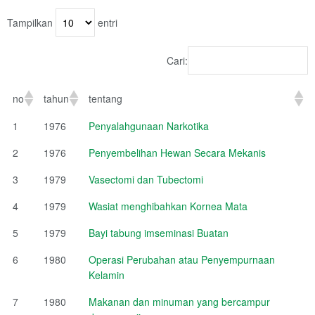
Tampilkan
entri
Cari:
no
tahun
tentang
1
1976
Penyalahgunaan Narkotika
2
1976
Penyembelihan Hewan Secara Mekanis
3
1979
Vasectomi dan Tubectomi
4
1979
Wasiat menghibahkan Kornea Mata
5
1979
Bayi tabung imseminasi Buatan
6
1980
Operasi Perubahan atau Penyempurnaan
Kelamin
7
1980
Makanan dan minuman yang bercampur