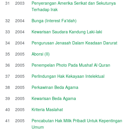
31
2003
Penyerangan Amerika Serikat dan Sekutunya
Terhadap Irak
32
2004
Bunga (Interest Fa'idah)
33
2004
Kewarisan Saudara Kandung Laki-laki
34
2004
Pengurusan Jenasah Dalam Keadaan Darurat
35
2005
Aborsi (II)
36
2005
Penempelan Photo Pada Mushaf Al Quran
37
2005
Perlindungan Hak Kekayaan Intelektual
38
2005
Perkawinan Beda Agama
39
2005
Kewarisan Beda Agama
40
2005
Kriteria Maslahat
41
2005
Pencabutan Hak Milik Pribadi Untuk Kepentingan
Umum