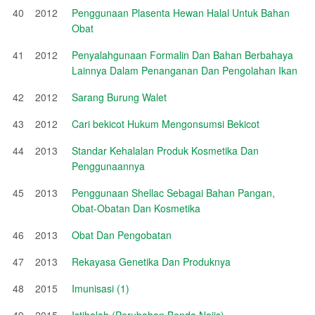
40
2012
Penggunaan Plasenta Hewan Halal Untuk Bahan
Obat
41
2012
Penyalahgunaan Formalin Dan Bahan Berbahaya
Lainnya Dalam Penanganan Dan Pengolahan Ikan
42
2012
Sarang Burung Walet
43
2012
Cari bekicot Hukum Mengonsumsi Bekicot
44
2013
Standar Kehalalan Produk Kosmetika Dan
Penggunaannya
45
2013
Penggunaan Shellac Sebagai Bahan Pangan,
Obat-Obatan Dan Kosmetika
46
2013
Obat Dan Pengobatan
47
2013
Rekayasa Genetika Dan Produknya
48
2015
Imunisasi (1)
49
2015
Istihalah (Perubahan Benda Najis)