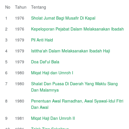
No
Tahun
Tentang
1
1976
Sholat Jumat Bagi Musafir Di Kapal
2
1976
Kepeloporan Pejabat Dalam Melaksanakan Ibadah
3
1979
Pil Anti Haid
4
1979
Istitha'ah Dalam Melaksanakan Ibadah Haji
5
1979
Doa Daf'ul Bala
6
1980
Miqat Haji dan Umroh I
7
1980
Shalat Dan Puasa Di Daerah Yang Waktu Siang
Dan Malamnya
8
1980
Penentuan Awal Ramadhan, Awal Syawal-Idul Fitri
Dan Awal
9
1981
Miqat Haji Dan Umroh II
10
1981
Talak Tiga Sekaligus