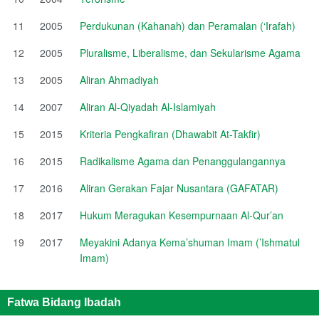
11
2005
Perdukunan (Kahanah) dan Peramalan (‘Irafah)
12
2005
Pluralisme, Liberalisme, dan Sekularisme Agama
13
2005
Aliran Ahmadiyah
14
2007
Aliran Al-Qiyadah Al-Islamiyah
15
2015
Kriteria Pengkafiran (Dhawabit At-Takfir)
16
2015
Radikalisme Agama dan Penanggulangannya
17
2016
Aliran Gerakan Fajar Nusantara (GAFATAR)
18
2017
Hukum Meragukan Kesempurnaan Al-Qur’an
19
2017
Meyakini Adanya Kema’shuman Imam (’Ishmatul
Imam)
Fatwa Bidang Ibadah