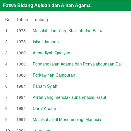
Fatwa Bidang Aqidah dan Aliran Agama
No.
Tahun
Tentang
1
1978
Masalah Jama`ah, Khalifah dan Bai`at
2
1978
Islam Jamaah
3
1980
Ahmadiyah Qadiyan
4
1980
Pendangkalan Agama dan Penyalahgunaan Dalil
5
1980
Perkawinan Campuran
6
1984
Faham Syiah
7
1994
Aliran yang menolak sunah/hadis Rasul
8
1994
Darul Arqam
9
1997
Malaikat Jibril Mendampingi Manusia
10
2004
Terorisme