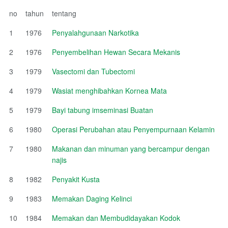
no
tahun
tentang
1
1976
Penyalahgunaan Narkotika
2
1976
Penyembelihan Hewan Secara Mekanis
3
1979
Vasectomi dan Tubectomi
4
1979
Wasiat menghibahkan Kornea Mata
5
1979
Bayi tabung imseminasi Buatan
6
1980
Operasi Perubahan atau Penyempurnaan Kelamin
7
1980
Makanan dan minuman yang bercampur dengan
najis
8
1982
Penyakit Kusta
9
1983
Memakan Daging Kelinci
10
1984
Memakan dan Membudidayakan Kodok