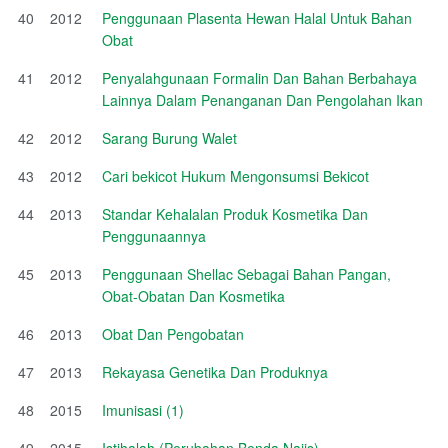
40
2012
Penggunaan Plasenta Hewan Halal Untuk Bahan
Obat
41
2012
Penyalahgunaan Formalin Dan Bahan Berbahaya
Lainnya Dalam Penanganan Dan Pengolahan Ikan
42
2012
Sarang Burung Walet
43
2012
Cari bekicot Hukum Mengonsumsi Bekicot
44
2013
Standar Kehalalan Produk Kosmetika Dan
Penggunaannya
45
2013
Penggunaan Shellac Sebagai Bahan Pangan,
Obat-Obatan Dan Kosmetika
46
2013
Obat Dan Pengobatan
47
2013
Rekayasa Genetika Dan Produknya
48
2015
Imunisasi (1)
49
2015
Istihalah (Perubahan Benda Najis)