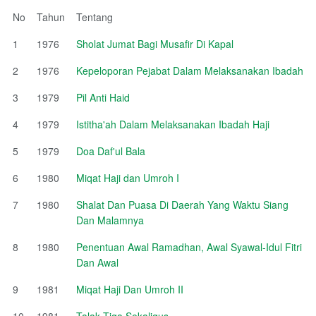
No
Tahun
Tentang
1
1976
Sholat Jumat Bagi Musafir Di Kapal
2
1976
Kepeloporan Pejabat Dalam Melaksanakan Ibadah
3
1979
Pil Anti Haid
4
1979
Istitha'ah Dalam Melaksanakan Ibadah Haji
5
1979
Doa Daf'ul Bala
6
1980
Miqat Haji dan Umroh I
7
1980
Shalat Dan Puasa Di Daerah Yang Waktu Siang
Dan Malamnya
8
1980
Penentuan Awal Ramadhan, Awal Syawal-Idul Fitri
Dan Awal
9
1981
Miqat Haji Dan Umroh II
10
1981
Talak Tiga Sekaligus