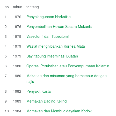
no
tahun
tentang
1
1976
Penyalahgunaan Narkotika
2
1976
Penyembelihan Hewan Secara Mekanis
3
1979
Vasectomi dan Tubectomi
4
1979
Wasiat menghibahkan Kornea Mata
5
1979
Bayi tabung imseminasi Buatan
6
1980
Operasi Perubahan atau Penyempurnaan Kelamin
7
1980
Makanan dan minuman yang bercampur dengan
najis
8
1982
Penyakit Kusta
9
1983
Memakan Daging Kelinci
10
1984
Memakan dan Membudidayakan Kodok