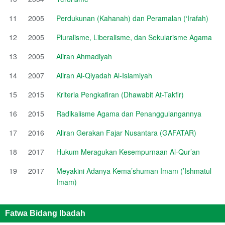
11
2005
Perdukunan (Kahanah) dan Peramalan (‘Irafah)
12
2005
Pluralisme, Liberalisme, dan Sekularisme Agama
13
2005
Aliran Ahmadiyah
14
2007
Aliran Al-Qiyadah Al-Islamiyah
15
2015
Kriteria Pengkafiran (Dhawabit At-Takfir)
16
2015
Radikalisme Agama dan Penanggulangannya
17
2016
Aliran Gerakan Fajar Nusantara (GAFATAR)
18
2017
Hukum Meragukan Kesempurnaan Al-Qur’an
19
2017
Meyakini Adanya Kema’shuman Imam (’Ishmatul
Imam)
Fatwa Bidang Ibadah