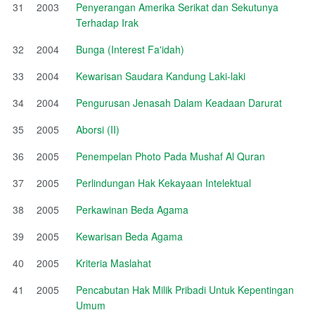
31
2003
Penyerangan Amerika Serikat dan Sekutunya
Terhadap Irak
32
2004
Bunga (Interest Fa'idah)
33
2004
Kewarisan Saudara Kandung Laki-laki
34
2004
Pengurusan Jenasah Dalam Keadaan Darurat
35
2005
Aborsi (II)
36
2005
Penempelan Photo Pada Mushaf Al Quran
37
2005
Perlindungan Hak Kekayaan Intelektual
38
2005
Perkawinan Beda Agama
39
2005
Kewarisan Beda Agama
40
2005
Kriteria Maslahat
41
2005
Pencabutan Hak Milik Pribadi Untuk Kepentingan
Umum