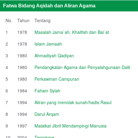
Fatwa Bidang Aqidah dan Aliran Agama
No.
Tahun
Tentang
1
1978
Masalah Jama`ah, Khalifah dan Bai`at
2
1978
Islam Jamaah
3
1980
Ahmadiyah Qadiyan
4
1980
Pendangkalan Agama dan Penyalahgunaan Dalil
5
1980
Perkawinan Campuran
6
1984
Faham Syiah
7
1994
Aliran yang menolak sunah/hadis Rasul
8
1994
Darul Arqam
9
1997
Malaikat Jibril Mendampingi Manusia
10
2004
Terorisme