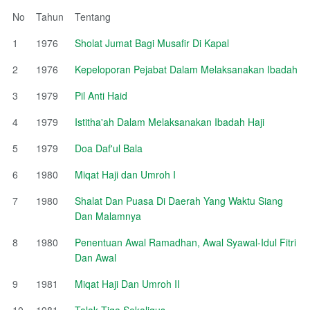
No
Tahun
Tentang
1
1976
Sholat Jumat Bagi Musafir Di Kapal
2
1976
Kepeloporan Pejabat Dalam Melaksanakan Ibadah
3
1979
Pil Anti Haid
4
1979
Istitha'ah Dalam Melaksanakan Ibadah Haji
5
1979
Doa Daf'ul Bala
6
1980
Miqat Haji dan Umroh I
7
1980
Shalat Dan Puasa Di Daerah Yang Waktu Siang
Dan Malamnya
8
1980
Penentuan Awal Ramadhan, Awal Syawal-Idul Fitri
Dan Awal
9
1981
Miqat Haji Dan Umroh II
10
1981
Talak Tiga Sekaligus