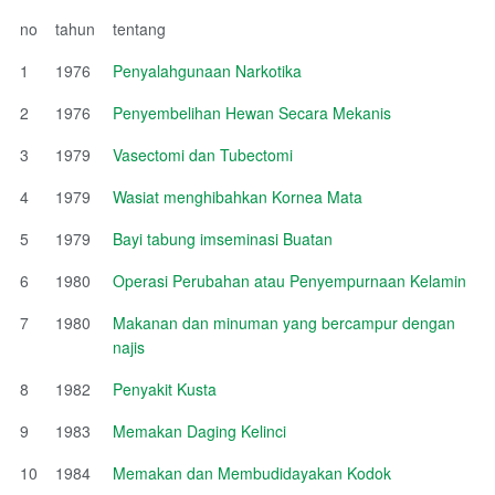
no
tahun
tentang
1
1976
Penyalahgunaan Narkotika
2
1976
Penyembelihan Hewan Secara Mekanis
3
1979
Vasectomi dan Tubectomi
4
1979
Wasiat menghibahkan Kornea Mata
5
1979
Bayi tabung imseminasi Buatan
6
1980
Operasi Perubahan atau Penyempurnaan Kelamin
7
1980
Makanan dan minuman yang bercampur dengan
najis
8
1982
Penyakit Kusta
9
1983
Memakan Daging Kelinci
10
1984
Memakan dan Membudidayakan Kodok