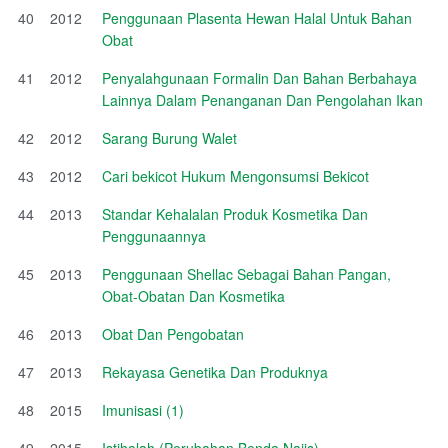
40
2012
Penggunaan Plasenta Hewan Halal Untuk Bahan
Obat
41
2012
Penyalahgunaan Formalin Dan Bahan Berbahaya
Lainnya Dalam Penanganan Dan Pengolahan Ikan
42
2012
Sarang Burung Walet
43
2012
Cari bekicot Hukum Mengonsumsi Bekicot
44
2013
Standar Kehalalan Produk Kosmetika Dan
Penggunaannya
45
2013
Penggunaan Shellac Sebagai Bahan Pangan,
Obat-Obatan Dan Kosmetika
46
2013
Obat Dan Pengobatan
47
2013
Rekayasa Genetika Dan Produknya
48
2015
Imunisasi (1)
49
2015
Istihalah (Perubahan Benda Najis)