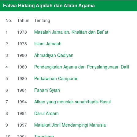
Fatwa Bidang Aqidah dan Aliran Agama
No.
Tahun
Tentang
1
1978
Masalah Jama`ah, Khalifah dan Bai`at
2
1978
Islam Jamaah
3
1980
Ahmadiyah Qadiyan
4
1980
Pendangkalan Agama dan Penyalahgunaan Dalil
5
1980
Perkawinan Campuran
6
1984
Faham Syiah
7
1994
Aliran yang menolak sunah/hadis Rasul
8
1994
Darul Arqam
9
1997
Malaikat Jibril Mendampingi Manusia
10
2004
Terorisme