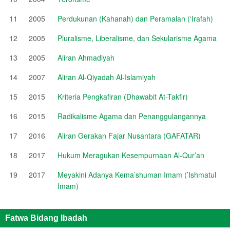
11
2005
Perdukunan (Kahanah) dan Peramalan (‘Irafah)
12
2005
Pluralisme, Liberalisme, dan Sekularisme Agama
13
2005
Aliran Ahmadiyah
14
2007
Aliran Al-Qiyadah Al-Islamiyah
15
2015
Kriteria Pengkafiran (Dhawabit At-Takfir)
16
2015
Radikalisme Agama dan Penanggulangannya
17
2016
Aliran Gerakan Fajar Nusantara (GAFATAR)
18
2017
Hukum Meragukan Kesempurnaan Al-Qur’an
19
2017
Meyakini Adanya Kema’shuman Imam (’Ishmatul
Imam)
Fatwa Bidang Ibadah