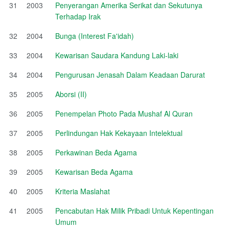
31
2003
Penyerangan Amerika Serikat dan Sekutunya
Terhadap Irak
32
2004
Bunga (Interest Fa'idah)
33
2004
Kewarisan Saudara Kandung Laki-laki
34
2004
Pengurusan Jenasah Dalam Keadaan Darurat
35
2005
Aborsi (II)
36
2005
Penempelan Photo Pada Mushaf Al Quran
37
2005
Perlindungan Hak Kekayaan Intelektual
38
2005
Perkawinan Beda Agama
39
2005
Kewarisan Beda Agama
40
2005
Kriteria Maslahat
41
2005
Pencabutan Hak Milik Pribadi Untuk Kepentingan
Umum