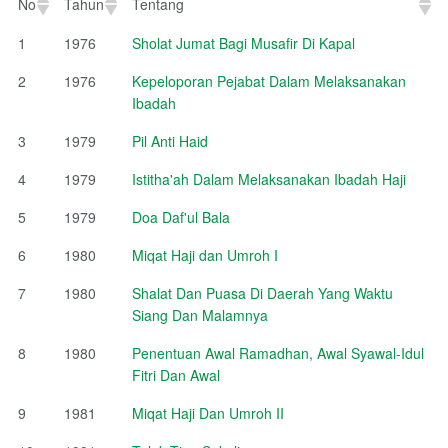
No
Tahun
Tentang
No
Tahun
Tentang
1
1976
Sholat Jumat Bagi Musafir Di Kapal
2
1976
Kepeloporan Pejabat Dalam Melaksanakan
Ibadah
3
1979
Pil Anti Haid
4
1979
Istitha'ah Dalam Melaksanakan Ibadah Haji
5
1979
Doa Daf'ul Bala
6
1980
Miqat Haji dan Umroh I
7
1980
Shalat Dan Puasa Di Daerah Yang Waktu
Siang Dan Malamnya
8
1980
Penentuan Awal Ramadhan, Awal Syawal-Idul
Fitri Dan Awal
9
1981
Miqat Haji Dan Umroh II