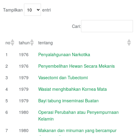
Tampilkan
entri
Cari:
no
tahun
tentang
1
1976
Penyalahgunaan Narkotika
2
1976
Penyembelihan Hewan Secara Mekanis
3
1979
Vasectomi dan Tubectomi
4
1979
Wasiat menghibahkan Kornea Mata
5
1979
Bayi tabung imseminasi Buatan
6
1980
Operasi Perubahan atau Penyempurnaan
Kelamin
7
1980
Makanan dan minuman yang bercampur