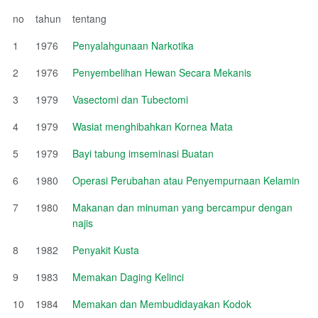
no
tahun
tentang
1
1976
Penyalahgunaan Narkotika
2
1976
Penyembelihan Hewan Secara Mekanis
3
1979
Vasectomi dan Tubectomi
4
1979
Wasiat menghibahkan Kornea Mata
5
1979
Bayi tabung imseminasi Buatan
6
1980
Operasi Perubahan atau Penyempurnaan Kelamin
7
1980
Makanan dan minuman yang bercampur dengan
najis
8
1982
Penyakit Kusta
9
1983
Memakan Daging Kelinci
10
1984
Memakan dan Membudidayakan Kodok