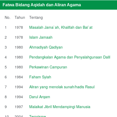
Fatwa Bidang Aqidah dan Aliran Agama
No.
Tahun
Tentang
1
1978
Masalah Jama`ah, Khalifah dan Bai`at
2
1978
Islam Jamaah
3
1980
Ahmadiyah Qadiyan
4
1980
Pendangkalan Agama dan Penyalahgunaan Dalil
5
1980
Perkawinan Campuran
6
1984
Faham Syiah
7
1994
Aliran yang menolak sunah/hadis Rasul
8
1994
Darul Arqam
9
1997
Malaikat Jibril Mendampingi Manusia
10
2004
Terorisme