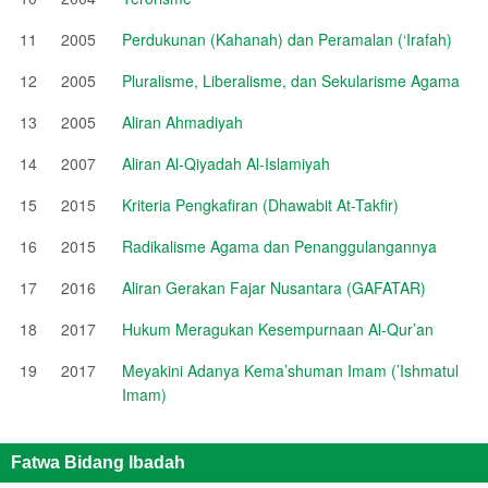
11
2005
Perdukunan (Kahanah) dan Peramalan (‘Irafah)
12
2005
Pluralisme, Liberalisme, dan Sekularisme Agama
13
2005
Aliran Ahmadiyah
14
2007
Aliran Al-Qiyadah Al-Islamiyah
15
2015
Kriteria Pengkafiran (Dhawabit At-Takfir)
16
2015
Radikalisme Agama dan Penanggulangannya
17
2016
Aliran Gerakan Fajar Nusantara (GAFATAR)
18
2017
Hukum Meragukan Kesempurnaan Al-Qur’an
19
2017
Meyakini Adanya Kema’shuman Imam (’Ishmatul
Imam)
Fatwa Bidang Ibadah