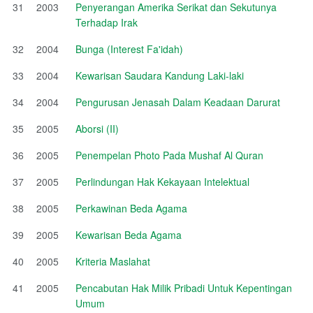
31
2003
Penyerangan Amerika Serikat dan Sekutunya
Terhadap Irak
32
2004
Bunga (Interest Fa'idah)
33
2004
Kewarisan Saudara Kandung Laki-laki
34
2004
Pengurusan Jenasah Dalam Keadaan Darurat
35
2005
Aborsi (II)
36
2005
Penempelan Photo Pada Mushaf Al Quran
37
2005
Perlindungan Hak Kekayaan Intelektual
38
2005
Perkawinan Beda Agama
39
2005
Kewarisan Beda Agama
40
2005
Kriteria Maslahat
41
2005
Pencabutan Hak Milik Pribadi Untuk Kepentingan
Umum