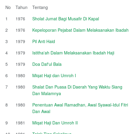
No
Tahun
Tentang
1
1976
Sholat Jumat Bagi Musafir Di Kapal
2
1976
Kepeloporan Pejabat Dalam Melaksanakan Ibadah
3
1979
Pil Anti Haid
4
1979
Istitha'ah Dalam Melaksanakan Ibadah Haji
5
1979
Doa Daf'ul Bala
6
1980
Miqat Haji dan Umroh I
7
1980
Shalat Dan Puasa Di Daerah Yang Waktu Siang
Dan Malamnya
8
1980
Penentuan Awal Ramadhan, Awal Syawal-Idul Fitri
Dan Awal
9
1981
Miqat Haji Dan Umroh II
10
1981
Talak Tiga Sekaligus