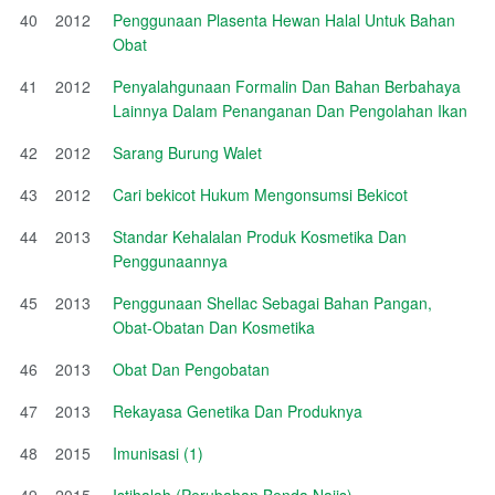
40
2012
Penggunaan Plasenta Hewan Halal Untuk Bahan
Obat
41
2012
Penyalahgunaan Formalin Dan Bahan Berbahaya
Lainnya Dalam Penanganan Dan Pengolahan Ikan
42
2012
Sarang Burung Walet
43
2012
Cari bekicot Hukum Mengonsumsi Bekicot
44
2013
Standar Kehalalan Produk Kosmetika Dan
Penggunaannya
45
2013
Penggunaan Shellac Sebagai Bahan Pangan,
Obat-Obatan Dan Kosmetika
46
2013
Obat Dan Pengobatan
47
2013
Rekayasa Genetika Dan Produknya
48
2015
Imunisasi (1)
49
2015
Istihalah (Perubahan Benda Najis)