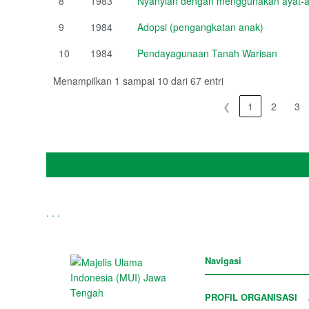
8
1983
Nyanyian dengan menggunakan ayat-ay
9
1984
Adopsi (pengangkatan anak)
10
1984
Pendayagunaan Tanah Warisan
Menampilkan 1 sampai 10 dari 67 entri
❮
1
2
3
.
.
.
Navigasi
PROFIL ORGANISASI