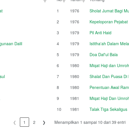
No
Tahun
Tentang
at
1
1976
Sholat Jumat Bagi Mu
2
1976
Kepeloporan Pejabat
3
1979
Pil Anti Haid
unaan Dalil
4
1979
Istitha'ah Dalam Mel
5
1979
Doa Daf'ul Bala
6
1980
Miqat Haji dan Umroh
sul
7
1980
Shalat Dan Puasa Di
8
1980
Penentuan Awal Rama
a
9
1981
Miqat Haji Dan Umroh
10
1981
Talak Tiga Sekaligus
❮
1
2
❯
Menampilkan 1 sampai 10 dari 39 entri