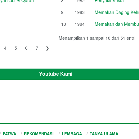
at suci Al Quran
8
1982
Penyakit Kusta
9
1983
Memakan Daging Kelin
10
1984
Memakan dan Membud
Menampilkan 1 sampai 10 dari 51 entri
4
5
6
7
❯
Youtube Kami
FATWA
REKOMENDASI
LEMBAGA
TANYA ULAMA