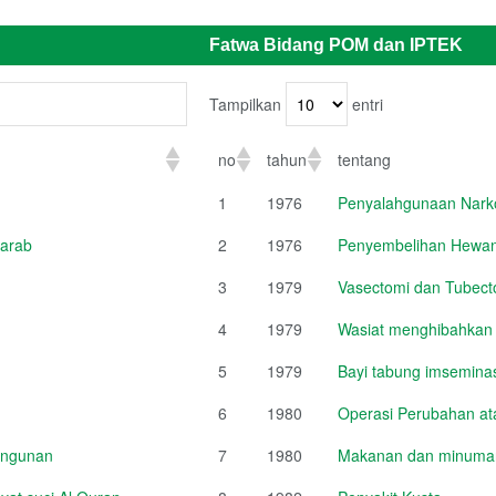
Fatwa Bidang POM dan IPTEK
Tampilkan
entri
no
tahun
tentang
1
1976
Penyalahgunaan Narko
 arab
2
1976
Penyembelihan Hewan
3
1979
Vasectomi dan Tubect
4
1979
Wasiat menghibahkan
5
1979
Bayi tabung imsemina
6
1980
Operasi Perubahan a
angunan
7
1980
Makanan dan minuman