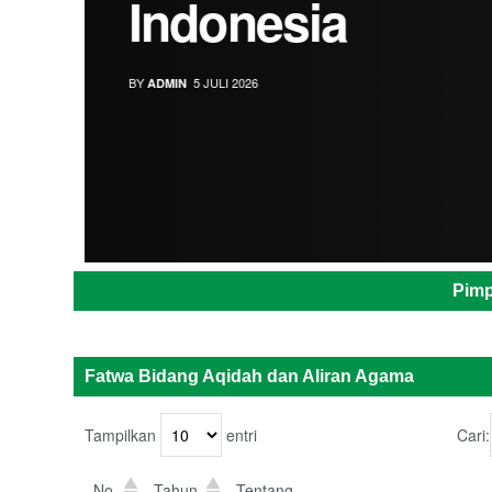
Indonesia
BY
5 JULI 2026
ADMIN
Pimp
Fatwa Bidang Aqidah dan Aliran Agama
Tampilkan
entri
Cari:
No.
Tahun
Tentang