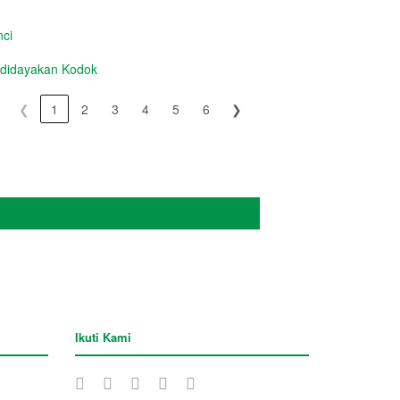
ci
idayakan Kodok
❮
1
2
3
4
5
6
❯
Ikuti Kami