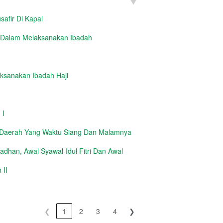
safir Di Kapal
 Dalam Melaksanakan Ibadah
aksanakan Ibadah Haji
 I
 Daerah Yang Waktu Siang Dan Malamnya
dhan, Awal Syawal-Idul Fitri Dan Awal
 II
❮
1
2
3
4
❯