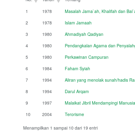
1
1978
Masalah Jama`ah, Khalifah dan Bai`
2
1978
Islam Jamaah
3
1980
Ahmadiyah Qadiyan
4
1980
Pendangkalan Agama dan Penyalahg
5
1980
Perkawinan Campuran
6
1984
Faham Syiah
7
1994
Aliran yang menolak sunah/hadis Ra
8
1994
Darul Arqam
9
1997
Malaikat Jibril Mendampingi Manusi
10
2004
Terorisme
Menampilkan 1 sampai 10 dari 19 entri