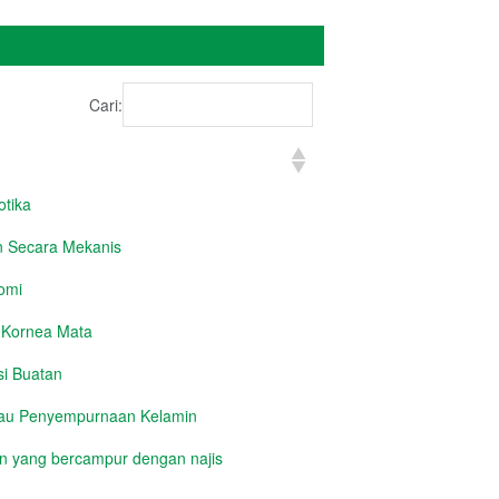
Cari:
tika
 Secara Mekanis
omi
 Kornea Mata
si Buatan
tau Penyempurnaan Kelamin
 yang bercampur dengan najis