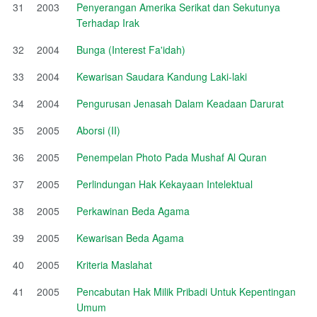
31
2003
Penyerangan Amerika Serikat dan Sekutunya
Terhadap Irak
32
2004
Bunga (Interest Fa'idah)
33
2004
Kewarisan Saudara Kandung Laki-laki
34
2004
Pengurusan Jenasah Dalam Keadaan Darurat
35
2005
Aborsi (II)
36
2005
Penempelan Photo Pada Mushaf Al Quran
37
2005
Perlindungan Hak Kekayaan Intelektual
38
2005
Perkawinan Beda Agama
39
2005
Kewarisan Beda Agama
40
2005
Kriteria Maslahat
41
2005
Pencabutan Hak Milik Pribadi Untuk Kepentingan
Umum