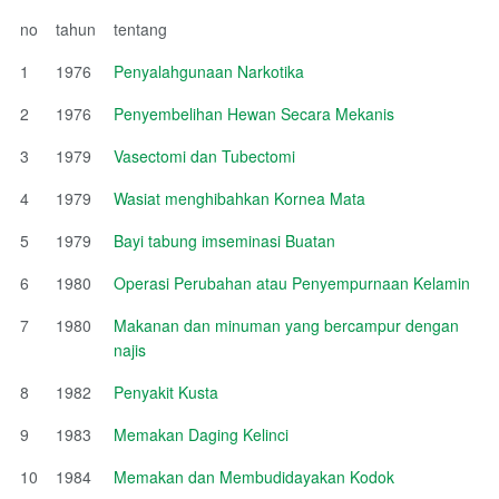
no
tahun
tentang
1
1976
Penyalahgunaan Narkotika
2
1976
Penyembelihan Hewan Secara Mekanis
3
1979
Vasectomi dan Tubectomi
4
1979
Wasiat menghibahkan Kornea Mata
5
1979
Bayi tabung imseminasi Buatan
6
1980
Operasi Perubahan atau Penyempurnaan Kelamin
7
1980
Makanan dan minuman yang bercampur dengan
najis
8
1982
Penyakit Kusta
9
1983
Memakan Daging Kelinci
10
1984
Memakan dan Membudidayakan Kodok