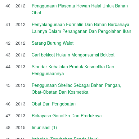
40
2012
Penggunaan Plasenta Hewan Halal Untuk Bahan
Obat
41
2012
Penyalahgunaan Formalin Dan Bahan Berbahaya
Lainnya Dalam Penanganan Dan Pengolahan Ikan
42
2012
Sarang Burung Walet
43
2012
Cari bekicot Hukum Mengonsumsi Bekicot
44
2013
Standar Kehalalan Produk Kosmetika Dan
Penggunaannya
45
2013
Penggunaan Shellac Sebagai Bahan Pangan,
Obat-Obatan Dan Kosmetika
46
2013
Obat Dan Pengobatan
47
2013
Rekayasa Genetika Dan Produknya
48
2015
Imunisasi (1)
49
2015
Istihalah (Perubahan Benda Najis)