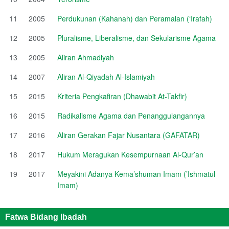
11
2005
Perdukunan (Kahanah) dan Peramalan (‘Irafah)
12
2005
Pluralisme, Liberalisme, dan Sekularisme Agama
13
2005
Aliran Ahmadiyah
14
2007
Aliran Al-Qiyadah Al-Islamiyah
15
2015
Kriteria Pengkafiran (Dhawabit At-Takfir)
16
2015
Radikalisme Agama dan Penanggulangannya
17
2016
Aliran Gerakan Fajar Nusantara (GAFATAR)
18
2017
Hukum Meragukan Kesempurnaan Al-Qur’an
19
2017
Meyakini Adanya Kema’shuman Imam (’Ishmatul
Imam)
Fatwa Bidang Ibadah