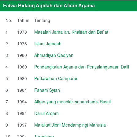
Fatwa Bidang Aqidah dan Aliran Agama
No.
Tahun
Tentang
1
1978
Masalah Jama`ah, Khalifah dan Bai`at
2
1978
Islam Jamaah
3
1980
Ahmadiyah Qadiyan
4
1980
Pendangkalan Agama dan Penyalahgunaan Dalil
5
1980
Perkawinan Campuran
6
1984
Faham Syiah
7
1994
Aliran yang menolak sunah/hadis Rasul
8
1994
Darul Arqam
9
1997
Malaikat Jibril Mendampingi Manusia
10
2004
Terorisme