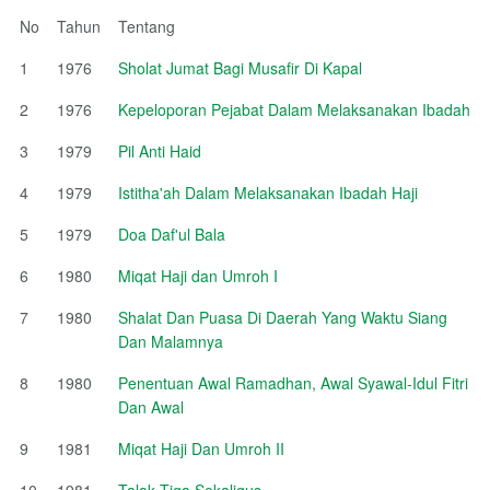
No
Tahun
Tentang
1
1976
Sholat Jumat Bagi Musafir Di Kapal
2
1976
Kepeloporan Pejabat Dalam Melaksanakan Ibadah
3
1979
Pil Anti Haid
4
1979
Istitha'ah Dalam Melaksanakan Ibadah Haji
5
1979
Doa Daf'ul Bala
6
1980
Miqat Haji dan Umroh I
7
1980
Shalat Dan Puasa Di Daerah Yang Waktu Siang
Dan Malamnya
8
1980
Penentuan Awal Ramadhan, Awal Syawal-Idul Fitri
Dan Awal
9
1981
Miqat Haji Dan Umroh II
10
1981
Talak Tiga Sekaligus