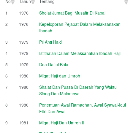
No
Tahun
Tentang
No
Tahun
Tentang
1
1976
Sholat Jumat Bagi Musafir Di Kapal
2
1976
Kepeloporan Pejabat Dalam Melaksanakan
Ibadah
3
1979
Pil Anti Haid
4
1979
Istitha'ah Dalam Melaksanakan Ibadah Haji
5
1979
Doa Daf'ul Bala
6
1980
Miqat Haji dan Umroh I
7
1980
Shalat Dan Puasa Di Daerah Yang Waktu
Siang Dan Malamnya
8
1980
Penentuan Awal Ramadhan, Awal Syawal-Idul
Fitri Dan Awal
9
1981
Miqat Haji Dan Umroh II