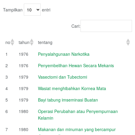
Tampilkan
entri
Cari:
no
tahun
tentang
1
1976
Penyalahgunaan Narkotika
2
1976
Penyembelihan Hewan Secara Mekanis
3
1979
Vasectomi dan Tubectomi
4
1979
Wasiat menghibahkan Kornea Mata
5
1979
Bayi tabung imseminasi Buatan
6
1980
Operasi Perubahan atau Penyempurnaan
Kelamin
7
1980
Makanan dan minuman yang bercampur