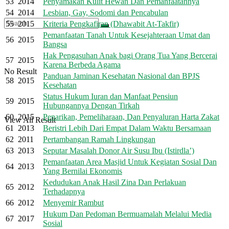
53
2014
Penyamakan Kulit Hewan Dan Pemanfaatannya
54
2014
Lesbian, Gay, Sodomi dan Pencabulan
55
2015
Kriteria Pengkafiran (Dhawabit At-Takfir)
Pemanfaatan Tanah Untuk Kesejahteraan Umat dan
56
2015
Bangsa
Hak Pengasuhan Anak bagi Orang Tua Yang Bercerai
57
2015
Karena Berbeda Agama
No Result
Panduan Jaminan Kesehatan Nasional dan BPJS
58
2015
Kesehatan
Status Hukum Iuran dan Manfaat Pensiun
59
2015
Hubungannya Dengan Tirkah
60
2015
Penarikan, Pemeliharaan, Dan Penyaluran Harta Zakat
View All Result
61
2013
Beristri Lebih Dari Empat Dalam Waktu Bersamaan
62
2011
Pertambangan Ramah Lingkungan
63
2013
Seputar Masalah Donor Air Susu Ibu (Istirdla’)
Pemanfaatan Area Masjid Untuk Kegiatan Sosial Dan
64
2013
Yang Bernilai Ekonomis
Kedudukan Anak Hasil Zina Dan Perlakuan
65
2012
Terhadapnya
66
2012
Menyemir Rambut
Hukum Dan Pedoman Bermuamalah Melalui Media
67
2017
Sosial