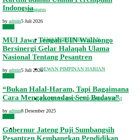
Indonesia
Pengurus
by
admin
5 Juli 2026
Berita
MUI Jawa Tengah-UIN Walisongo
DEWAN PERTIMBANGAN
Bersinergi Gelar Halaqah Ulama
Nasional Tentang Pesantren
DEWAN PIMPINAN HARIAN
by
admin
5 Juli 2026
Berita
“Bukan Halal-Haram, Tapi Bagaimana
Cara Mengakomodasi Seni Budaya”
PIMPINAN DAN ANGGOTA KOMISI
by
admin
8 Desember 2025
Berita
FATWA DAN TAUSIAH
Gubernur Jateng Puji Sumbangsih
Pesantren Kembangkan Pendidikan