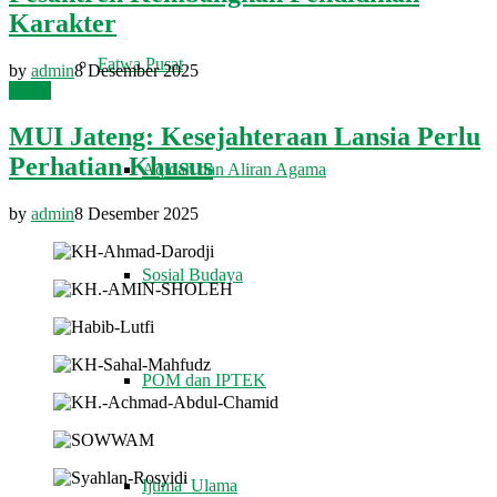
Karakter
Fatwa Pusat
by
admin
8 Desember 2025
Berita
MUI Jateng: Kesejahteraan Lansia Perlu
Perhatian Khusus
Aqidah dan Aliran Agama
by
admin
8 Desember 2025
Sosial Budaya
POM dan IPTEK
Ijtima’ Ulama