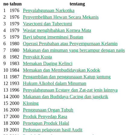
no
tahun
tentang
1
1976
Penyalahgunaan Narkotika
2
1976
Penyembelihan Hewan Secara Mekanis
3
1979
Vasectomi dan Tubectomi
4
1979
Wasiat menghibahkan Kornea Mata
5
1979
Bayi tabung imseminasi Buatan
6
1980
Operasi Perubahan atau Penyempurnaan Kelamin
7
1980
Makanan dan minuman yang bercampur dengan najis
8
1982
Penyakit Kusta
9
1983
Memakan Daging Kelinci
10
1984
Memakan dan Membudidayakan Kodok
11
1987
Pengambilan dan penggunaaan Katup jantung
12
1993
Hukum Alkohol dalam Minuman
13
1996
Penyalahgunaan Ecstasy dan Zat-zat jenis lainnya
14
2000
Makanan dan Budidaya Cacing dan jangkrik
15
2000
Kloning
16
2000
Penggunaan Organ Tubuh
17
2000
Produk Penyedap Rasa
18
2000
Penetapan Produk Halal
19
2001
Pedoman pelaporan hasil Audit