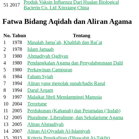
Produk Vaksin Influenza Dari Hualan Biological
51
2017
Bacterin Co. Ltd Xinxiang China
Fatwa Bidang Aqidah dan Aliran Agama
No.
Tahun
Tentang
1
1978
Masalah Jama`ah, Khalifah dan Bai`at
2
1978
Islam Jamaah
3
1980
Ahmadiyah Qadiyan
4
1980
Pendangkalan Agama dan Penyalahgunaan Dalil
5
1980
Perkawinan Campuran
6
1984
Faham Syiah
7
1994
Aliran yang menolak sunah/hadis Rasul
8
1994
Darul Arqam
9
1997
Malaikat Jibril Mendampingi Manusia
10
2004
Terorisme
11
2005
Perdukunan (Kahanah) dan Peramalan (‘Irafah)
12
2005
Pluralisme, Liberalisme, dan Sekularisme Agama
13
2005
Aliran Ahmadiyah
14
2007
Aliran Al-Qiyadah Al-Islamiyah
15
2015
Kriteria Pengkafiran (Dhawabit At-Takfir)