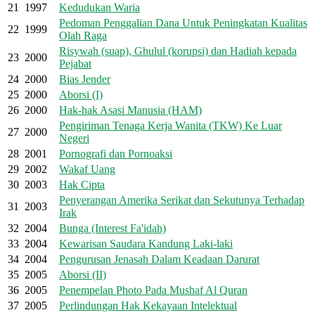
21
1997
Kedudukan Waria
Pedoman Penggalian Dana Untuk Peningkatan Kualitas
22
1999
Olah Raga
Risywah (suap), Ghulul (korupsi) dan Hadiah kepada
23
2000
Pejabat
24
2000
Bias Jender
25
2000
Aborsi (I)
26
2000
Hak-hak Asasi Manusia (HAM)
Pengiriman Tenaga Kerja Wanita (TKW) Ke Luar
27
2000
Negeri
28
2001
Pornografi dan Pornoaksi
29
2002
Wakaf Uang
30
2003
Hak Cipta
Penyerangan Amerika Serikat dan Sekutunya Terhadap
31
2003
Irak
32
2004
Bunga (Interest Fa'idah)
33
2004
Kewarisan Saudara Kandung Laki-laki
34
2004
Pengurusan Jenasah Dalam Keadaan Darurat
35
2005
Aborsi (II)
36
2005
Penempelan Photo Pada Mushaf Al Quran
37
2005
Perlindungan Hak Kekayaan Intelektual