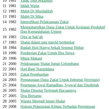
10
1981
Talak Tiga Sekaligus
11
1981
Iddah Wafat
12
1981
Mabit Di Muzdalifah
13
1981
Mabit Di Mina
14
1982
Intensifikasi Pelaksanaan Zakat
Mentasharufkan Dana Zakat Untuk Kegiatan Produktif
15
1982
Dan Kemaslahatan Umum
16
1983
Qira`at Sab`ah
17
1983
Shalat dalam satu masjid bertingkat
18
1984
Ibadah Haji Hanya Sekali Seumur Hidup
19
1996
Pemberian Zakat Untuk Bea Siswa
20
1996
Miqat Makani
21
2000
Pelaksanaan Shalat Jumat Gelombang
22
2001
Haji Bagi Narapidana
23
2003
Zakat Penghasilan
24
2003
Penggunaan Dana Zakat Untuk Istitsmar (Investasi)
25
2004
Penetapan Awal Ramadhan, Syawal dan Dzulhijah
26
2005
Shalat Disertai Terjemah Bacaannya
27
2005
Doa Bersama
28
2005
Wanita Menjadi Imam Shalat
29
2008
Hukum Pelarangan Khitan Terhadap Perempuan