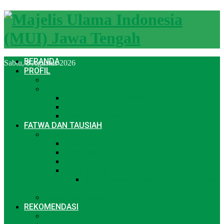
BERANDA
Sabtu, 8 Agustus 2026
PROFIL
Sejarah
Pengurus
DEWAN PERTIMBANGAN
DEWAN PIMPINAN HARIAN
PIMPINAN DAN ANGGOTA KOMISI
FATWA DAN TAUSIAH
Fatwa Pusat
Aqidah dan Aliran Agama
Sosial Budaya
POM dan IPTEK
Ijtima’ Ulama
Ijtima’ Ulama Komisi Fatwa Se Indonesia
V 2015
Fatwa Jawa Tengah
REKOMENDASI
Rekomendasi MUI