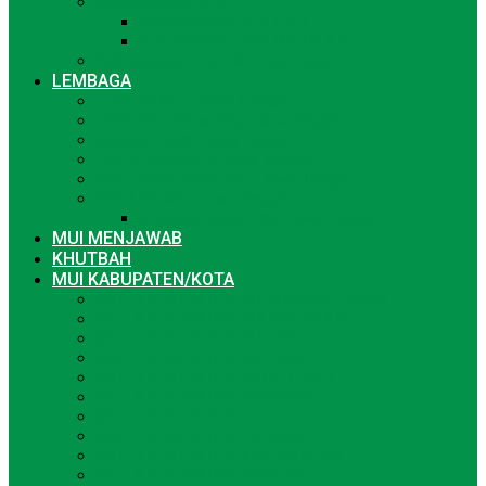
Rekomendasi DPS
Rekomendasi DPS LKS
Rekomendasi DPS BAZ/LAZ
Rekomendasi Studi ke Luar Negeri
LEMBAGA
LPPOM-MUI Jawa Tengah
DSN-MUI Perwakilan Jawa tengah
Muallaf Center Jawa Tengah
LPLH-SDA MUI Jawa Tengah
PW. Ganas Annar-MUI Jawa Tengah
PINBAS-MUI Jawa Tengah
Koperasi Halal Umat Jawa Tengah
MUI MENJAWAB
KHUTBAH
MUI KABUPATEN/KOTA
MUI KABUPATEN BANJARNEGARA
MUI KABUPATEN BANYUMAS
MUI KABUPATEN BATANG
MUI KABUPATEN BLORA
MUI KABUPATEN BOYOLALI
MUI KABUPATEN BREBES
MUI KABUPATEN CILACAP
MUI KABUPATEN DEMAK
MUI KABUPATEN GROBOGAN
MUI KABUPATEN JEPARA