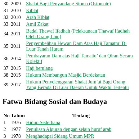
30
2009
Shalat Bagi Penyandang Stoma (Ostomate)
31
2010
Kiblat
32
2010
Arah Kiblat
33
2011
Amil Zakat
Badal Thawaf Ifadhah (Pelaksanaan Thawaf Ifadhah
34
2011
Oleh Orang Lain)
Penyembelihan Hewan Dam Atas Haji Tamattu’ Di
35
2011
Luar Tanah Haram
Pembayaran Dam atas Haji Tamattu’ dan Qiran Secara
36
2014
Kolektif
37
2015
Haji berulang
38
2015
Hukum Membangun Masjid Berdekatan
Hukum Penyelenggaran Shalat Jum’at Bagi Orang
39
2017
Yang Berada Di Luar Daerah Untuk Waktu Tertentu
Fatwa Bidang Sosial dan Budaya
No
Tahun
Tentang
1
1976
Hidup Sederhana
2
1977
Penulisan Alquran dengan selain huruf arab
3
1978
Menghadapai Sidang Umum MPR