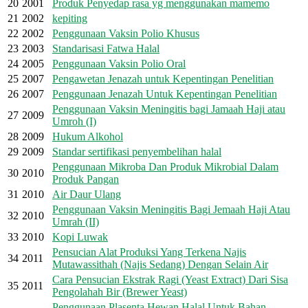
20
2001
Produk Penyedap rasa yg menggunakan mamemo
21
2002
kepiting
22
2002
Penggunaan Vaksin Polio Khusus
23
2003
Standarisasi Fatwa Halal
24
2005
Penggunaan Vaksin Polio Oral
25
2007
Pengawetan Jenazah untuk Kepentingan Penelitian
26
2007
Penggunaan Jenazah Untuk Kepentingan Penelitian
Penggunaan Vaksin Meningitis bagi Jamaah Haji atau
27
2009
Umroh (I)
28
2009
Hukum Alkohol
29
2009
Standar sertifikasi penyembelihan halal
Penggunaan Mikroba Dan Produk Mikrobial Dalam
30
2010
Produk Pangan
31
2010
Air Daur Ulang
Penggunaan Vaksin Meningitis Bagi Jemaah Haji Atau
32
2010
Umrah (II)
33
2010
Kopi Luwak
Pensucian Alat Produksi Yang Terkena Najis
34
2011
Mutawassithah (Najis Sedang) Dengan Selain Air
Cara Pensucian Ekstrak Ragi (Yeast Extract) Dari Sisa
35
2011
Pengolahah Bir (Brewer Yeast)
Penggunaan Plasenta Hewan Halal Untuk Bahan