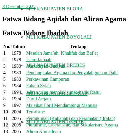
8 Desember 2025
MUI KABUPATEN BLORA
Fatwa Bidang Aqidah dan Aliran Agama
Fatwa Bidang Ibadah
MUI KABUPATEN BOYOLALI
No.
Tahun
Tentang
1
1978
Masalah Jama`ah, Khalifah dan Bai`at
2
1978
Islam Jamaah
MUI KABUPATEN BREBES
3
1980
Ahmadiyah Qadiyan
4
1980
Pendangkalan Agama dan Penyalahgunaan Dalil
5
1980
Perkawinan Campuran
6
1984
Faham Syiah
7
1994
Aliran yang menolak sunah/hadis Rasul
MUI KABUPATEN CILACAP
8
1994
Darul Arqam
9
1997
Malaikat Jibril Mendampingi Manusia
10
2004
Terorisme
11
2005
Perdukunan (Kahanah) dan Peramalan (‘Irafah)
MUI KABUPATEN DEMAK
12
2005
Pluralisme, Liberalisme, dan Sekularisme Agama
13
2005
Aliran Ahmadiyah