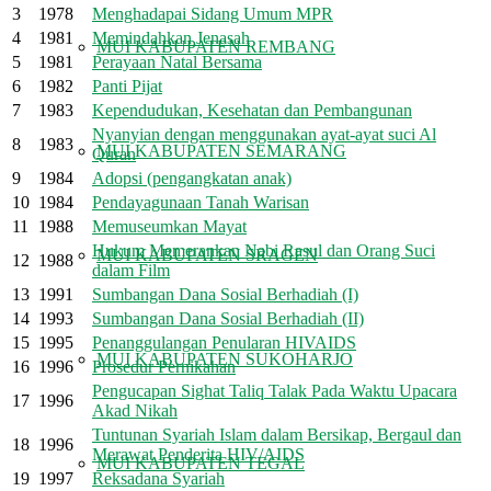
3
1978
Menghadapai Sidang Umum MPR
4
1981
Memindahkan Jenasah
MUI KABUPATEN REMBANG
5
1981
Perayaan Natal Bersama
6
1982
Panti Pijat
7
1983
Kependudukan, Kesehatan dan Pembangunan
Nyanyian dengan menggunakan ayat-ayat suci Al
8
1983
MUI KABUPATEN SEMARANG
Quran
9
1984
Adopsi (pengangkatan anak)
10
1984
Pendayagunaan Tanah Warisan
11
1988
Memuseumkan Mayat
Hukum Memerankan Nabi Rasul dan Orang Suci
MUI KABUPATEN SRAGEN
12
1988
dalam Film
13
1991
Sumbangan Dana Sosial Berhadiah (I)
14
1993
Sumbangan Dana Sosial Berhadiah (II)
15
1995
Penanggulangan Penularan HIVAIDS
MUI KABUPATEN SUKOHARJO
16
1996
Prosedur Pernikahan
Pengucapan Sighat Taliq Talak Pada Waktu Upacara
17
1996
Akad Nikah
Tuntunan Syariah Islam dalam Bersikap, Bergaul dan
18
1996
Merawat Penderita HIV/AIDS
MUI KABUPATEN TEGAL
19
1997
Reksadana Syariah