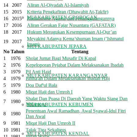
14
2007
Aliran Al-Qiyadah Al-Islamiyah
15
2015
Kriteria Pengkafiran (Dhawabit At-Takfir)
MUI KABUPATEN GROBOGAN
16
2015
Radikalisme Agama dan Penanggulangannya
17
2016
Aliran Gerakan Fajar Nusantara (GAFATAR)
18
2017
Hukum Meragukan Kesempurnaan Al-Qur’an
Meyakini Adanya Kema’shuman Imam (’Ishmatul
19
2017
Imam)
MUI KABUPATEN JEPARA
No
Tahun
Tentang
1
1976
Sholat Jumat Bagi Musafir Di Kapal
2
1976
Kepeloporan Pejabat Dalam Melaksanakan Ibadah
3
1979
Pil Anti Haid
MUI KABUPATEN KARANGANYAR
4
1979
Istitha'ah Dalam Melaksanakan Ibadah Haji
5
1979
Doa Daf'ul Bala
6
1980
Miqat Haji dan Umroh I
Shalat Dan Puasa Di Daerah Yang Waktu Siang Dan
7
1980
Malamnya
MUI KABUPATEN KEBUMEN
Penentuan Awal Ramadhan, Awal Syawal-Idul Fitri
8
1980
Dan Awal
9
1981
Miqat Haji Dan Umroh II
10
1981
Talak Tiga Sekaligus
MUI KABUPATEN KENDAL
11
1981
Iddah Wafat