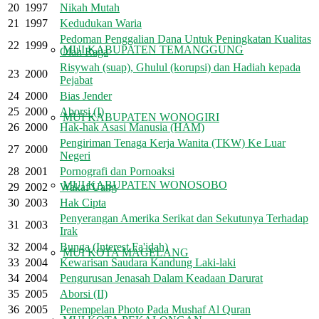
20
1997
Nikah Mutah
21
1997
Kedudukan Waria
Pedoman Penggalian Dana Untuk Peningkatan Kualitas
22
1999
MUI KABUPATEN TEMANGGUNG
Olah Raga
Risywah (suap), Ghulul (korupsi) dan Hadiah kepada
23
2000
Pejabat
24
2000
Bias Jender
25
2000
Aborsi (I)
MUI KABUPATEN WONOGIRI
26
2000
Hak-hak Asasi Manusia (HAM)
Pengiriman Tenaga Kerja Wanita (TKW) Ke Luar
27
2000
Negeri
28
2001
Pornografi dan Pornoaksi
MUI KABUPATEN WONOSOBO
29
2002
Wakaf Uang
30
2003
Hak Cipta
Penyerangan Amerika Serikat dan Sekutunya Terhadap
31
2003
Irak
32
2004
Bunga (Interest Fa'idah)
MUI KOTA MAGELANG
33
2004
Kewarisan Saudara Kandung Laki-laki
34
2004
Pengurusan Jenasah Dalam Keadaan Darurat
35
2005
Aborsi (II)
36
2005
Penempelan Photo Pada Mushaf Al Quran