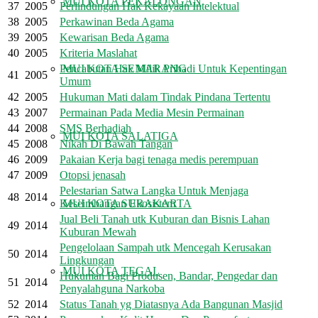
MUI KOTA PEKALONGAN
37
2005
Perlindungan Hak Kekayaan Intelektual
38
2005
Perkawinan Beda Agama
39
2005
Kewarisan Beda Agama
40
2005
Kriteria Maslahat
Pencabutan Hak Milik Pribadi Untuk Kepentingan
MUI KOTA SEMARANG
41
2005
Umum
42
2005
Hukuman Mati dalam Tindak Pindana Tertentu
43
2007
Permainan Pada Media Mesin Permainan
44
2008
SMS Berhadiah
MUI KOTA SALATIGA
45
2008
Nikah Di Bawah Tangan
46
2009
Pakaian Kerja bagi tenaga medis perempuan
47
2009
Otopsi jenasah
Pelestarian Satwa Langka Untuk Menjaga
48
2014
Keseimbangan Ekosistem
MUI KOTA SURAKARTA
Jual Beli Tanah utk Kuburan dan Bisnis Lahan
49
2014
Kuburan Mewah
Pengelolaan Sampah utk Mencegah Kerusakan
50
2014
Lingkungan
MUI KOTA TEGAL
Hukuman Bagi Produsen, Bandar, Pengedar dan
51
2014
Penyalahguna Narkoba
52
2014
Status Tanah yg Diatasnya Ada Bangunan Masjid