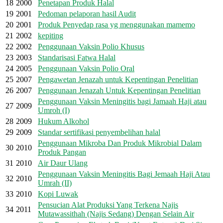
18
2000
Penetapan Produk Halal
19
2001
Pedoman pelaporan hasil Audit
20
2001
Produk Penyedap rasa yg menggunakan mamemo
21
2002
kepiting
22
2002
Penggunaan Vaksin Polio Khusus
23
2003
Standarisasi Fatwa Halal
24
2005
Penggunaan Vaksin Polio Oral
25
2007
Pengawetan Jenazah untuk Kepentingan Penelitian
26
2007
Penggunaan Jenazah Untuk Kepentingan Penelitian
Penggunaan Vaksin Meningitis bagi Jamaah Haji atau
27
2009
Umroh (I)
28
2009
Hukum Alkohol
29
2009
Standar sertifikasi penyembelihan halal
Penggunaan Mikroba Dan Produk Mikrobial Dalam
30
2010
Produk Pangan
31
2010
Air Daur Ulang
Penggunaan Vaksin Meningitis Bagi Jemaah Haji Atau
32
2010
Umrah (II)
33
2010
Kopi Luwak
Pensucian Alat Produksi Yang Terkena Najis
34
2011
Mutawassithah (Najis Sedang) Dengan Selain Air