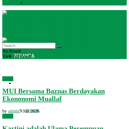
MUI KOTA TEGAL
No Result
BERANDA
View All Result
Berita
PROFIL
MUI Bersama Baznas Berdayakan
Ekononomi Muallaf
Sejarah
by
admin
5 Juli 2026
Berita
Kartini adalah Ulama Perempuan