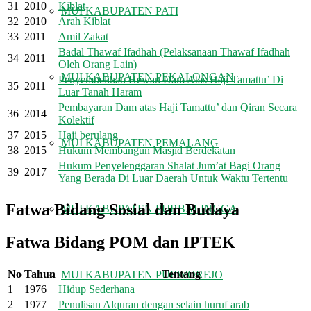
31
2010
Kiblat
MUI KABUPATEN PATI
32
2010
Arah Kiblat
33
2011
Amil Zakat
Badal Thawaf Ifadhah (Pelaksanaan Thawaf Ifadhah
34
2011
Oleh Orang Lain)
MUI KABUPATEN PEKALONGAN
Penyembelihan Hewan Dam Atas Haji Tamattu’ Di
35
2011
Luar Tanah Haram
Pembayaran Dam atas Haji Tamattu’ dan Qiran Secara
36
2014
Kolektif
37
2015
Haji berulang
MUI KABUPATEN PEMALANG
38
2015
Hukum Membangun Masjid Berdekatan
Hukum Penyelenggaran Shalat Jum’at Bagi Orang
39
2017
Yang Berada Di Luar Daerah Untuk Waktu Tertentu
Fatwa Bidang Sosial dan Budaya
MUI KABUPATEN PURBALINGGA
Fatwa Bidang POM dan IPTEK
No
Tahun
Tentang
MUI KABUPATEN PURWOREJO
1
1976
Hidup Sederhana
2
1977
Penulisan Alquran dengan selain huruf arab