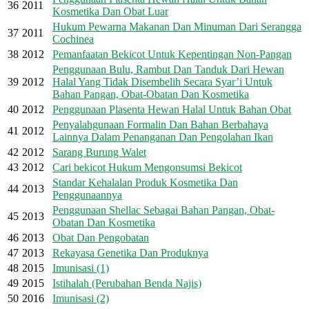
36
2011
Kosmetika Dan Obat Luar
Hukum Pewarna Makanan Dan Minuman Dari Serangga
37
2011
Cochinea
38
2012
Pemanfaatan Bekicot Untuk Kepentingan Non-Pangan
Penggunaan Bulu, Rambut Dan Tanduk Dari Hewan
39
2012
Halal Yang Tidak Disembelih Secara Syar’i Untuk
Bahan Pangan, Obat-Obatan Dan Kosmetika
40
2012
Penggunaan Plasenta Hewan Halal Untuk Bahan Obat
Penyalahgunaan Formalin Dan Bahan Berbahaya
41
2012
Lainnya Dalam Penanganan Dan Pengolahan Ikan
42
2012
Sarang Burung Walet
43
2012
Cari bekicot Hukum Mengonsumsi Bekicot
Standar Kehalalan Produk Kosmetika Dan
44
2013
Penggunaannya
Penggunaan Shellac Sebagai Bahan Pangan, Obat-
45
2013
Obatan Dan Kosmetika
46
2013
Obat Dan Pengobatan
47
2013
Rekayasa Genetika Dan Produknya
48
2015
Imunisasi (1)
49
2015
Istihalah (Perubahan Benda Najis)
50
2016
Imunisasi (2)