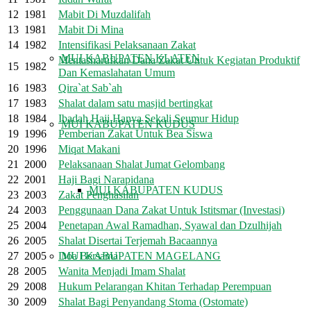
12
1981
Mabit Di Muzdalifah
13
1981
Mabit Di Mina
14
1982
Intensifikasi Pelaksanaan Zakat
MUI KABUPATEN KLATEN
Mentasharufkan Dana Zakat Untuk Kegiatan Produktif
15
1982
Dan Kemaslahatan Umum
16
1983
Qira`at Sab`ah
17
1983
Shalat dalam satu masjid bertingkat
18
1984
Ibadah Haji Hanya Sekali Seumur Hidup
MUI KABUPATEN KUDUS
19
1996
Pemberian Zakat Untuk Bea Siswa
20
1996
Miqat Makani
21
2000
Pelaksanaan Shalat Jumat Gelombang
22
2001
Haji Bagi Narapidana
MUI KABUPATEN KUDUS
23
2003
Zakat Penghasilan
24
2003
Penggunaan Dana Zakat Untuk Istitsmar (Investasi)
25
2004
Penetapan Awal Ramadhan, Syawal dan Dzulhijah
26
2005
Shalat Disertai Terjemah Bacaannya
27
2005
Doa Bersama
MUI KABUPATEN MAGELANG
28
2005
Wanita Menjadi Imam Shalat
29
2008
Hukum Pelarangan Khitan Terhadap Perempuan
30
2009
Shalat Bagi Penyandang Stoma (Ostomate)