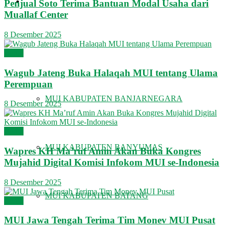
KHUTBAH
Penjual Soto Terima Bantuan Modal Usaha dari
Muallaf Center
8 Desember 2025
MUI KABUPATEN/KOTA
Berita
Wagub Jateng Buka Halaqah MUI tentang Ulama
Perempuan
MUI KABUPATEN BANJARNEGARA
8 Desember 2025
Berita
MUI KABUPATEN BANYUMAS
Wapres KH Ma’ruf Amin Akan Buka Kongres
Mujahid Digital Komisi Infokom MUI se-Indonesia
8 Desember 2025
MUI KABUPATEN BATANG
Berita
MUI Jawa Tengah Terima Tim Monev MUI Pusat