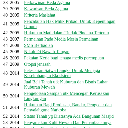
38
2005
Perkawinan Beda Agama
39
2005
Kewarisan Beda Agama
40
2005
Kriteria Maslahat
Pencabutan Hak Milik Pribadi Untuk Kepentingan
41
2005
Umum
42
2005
Hukuman Mati dalam Tindak Pindana Tertentu
43
2007
Permainan Pada Media Mesin Permainan
44
2008
SMS Berhadiah
45
2008
Nikah Di Bawah Tangan
46
2009
Pakaian Kerja bagi tenaga medis perempuan
47
2009
Otopsi jenasah
Pelestarian Satwa Langka Untuk Menjaga
48
2014
Keseimbangan Ekosistem
Jual Beli Tanah utk Kuburan dan Bisnis Lahan
49
2014
Kuburan Mewah
Pengelolaan Sampah utk Mencegah Kerusakan
50
2014
Lingkungan
Hukuman Bagi Produsen, Bandar, Pengedar dan
51
2014
Penyalahguna Narkoba
52
2014
Status Tanah yg Diatasnya Ada Bangunan Masjid
53
2014
Penyamakan Kulit Hewan Dan Pemanfaatannya