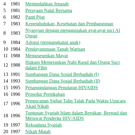
4
1981
Memindahkan Jenasah
5
1981
Perayaan Natal Bersama
6
1982
Panti Pijat
7
1983
Kependudukan, Kesehatan dan Pembangunan
Nyanyian dengan menggunakan ayat-ayat suci Al
8
1983
Quran
9
1984
Adopsi (pengangkatan anak)
10
1984
Pendayagunaan Tanah Warisan
11
1988
Memuseumkan Mayat
Hukum Memerankan Nabi Rasul dan Orang Suci
12
1988
dalam Film
13
1991
Sumbangan Dana Sosial Berhadiah (I)
14
1993
Sumbangan Dana Sosial Berhadiah (II)
15
1995
Penanggulangan Penularan HIVAIDS
16
1996
Prosedur Pernikahan
Pengucapan Sighat Taliq Talak Pada Waktu Upacara
17
1996
Akad Nikah
Tuntunan Syariah Islam dalam Bersikap, Bergaul dan
18
1996
Merawat Penderita HIV/AIDS
19
1997
Reksadana Syariah
20
1997
Nikah Mutah