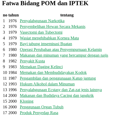
Fatwa Bidang POM dan IPTEK
no
tahun
tentang
1
1976
Penyalahgunaan Narkotika
2
1976
Penyembelihan Hewan Secara Mekanis
3
1979
Vasectomi dan Tubectomi
4
1979
Wasiat menghibahkan Kornea Mata
5
1979
Bayi tabung imseminasi Buatan
6
1980
Operasi Perubahan atau Penyempurnaan Kelamin
7
1980
Makanan dan minuman yang bercampur dengan najis
8
1982
Penyakit Kusta
9
1983
Memakan Daging Kelinci
10
1984
Memakan dan Membudidayakan Kodok
11
1987
Pengambilan dan penggunaaan Katup jantung
12
1993
Hukum Alkohol dalam Minuman
13
1996
Penyalahgunaan Ecstasy dan Zat-zat jenis lainnya
14
2000
Makanan dan Budidaya Cacing dan jangkrik
15
2000
Kloning
16
2000
Penggunaan Organ Tubuh
17
2000
Produk Penyedap Rasa