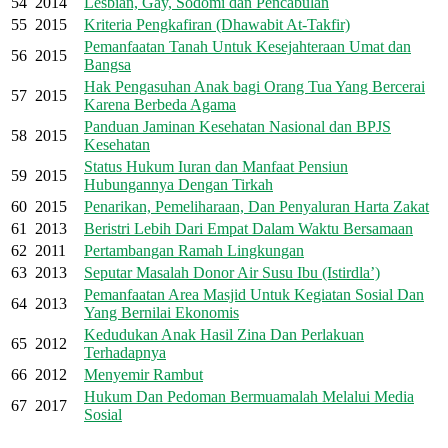
54
2014
Lesbian, Gay, Sodomi dan Pencabulan
55
2015
Kriteria Pengkafiran (Dhawabit At-Takfir)
Pemanfaatan Tanah Untuk Kesejahteraan Umat dan
56
2015
Bangsa
Hak Pengasuhan Anak bagi Orang Tua Yang Bercerai
57
2015
Karena Berbeda Agama
Panduan Jaminan Kesehatan Nasional dan BPJS
58
2015
Kesehatan
Status Hukum Iuran dan Manfaat Pensiun
59
2015
Hubungannya Dengan Tirkah
60
2015
Penarikan, Pemeliharaan, Dan Penyaluran Harta Zakat
61
2013
Beristri Lebih Dari Empat Dalam Waktu Bersamaan
62
2011
Pertambangan Ramah Lingkungan
63
2013
Seputar Masalah Donor Air Susu Ibu (Istirdla’)
Pemanfaatan Area Masjid Untuk Kegiatan Sosial Dan
64
2013
Yang Bernilai Ekonomis
Kedudukan Anak Hasil Zina Dan Perlakuan
65
2012
Terhadapnya
66
2012
Menyemir Rambut
Hukum Dan Pedoman Bermuamalah Melalui Media
67
2017
Sosial