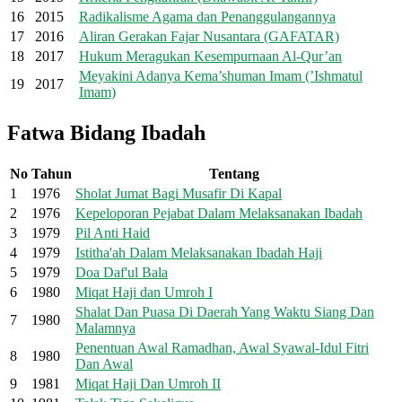
16
2015
Radikalisme Agama dan Penanggulangannya
17
2016
Aliran Gerakan Fajar Nusantara (GAFATAR)
18
2017
Hukum Meragukan Kesempurnaan Al-Qur’an
Meyakini Adanya Kema’shuman Imam (’Ishmatul
19
2017
Imam)
Fatwa Bidang Ibadah
No
Tahun
Tentang
1
1976
Sholat Jumat Bagi Musafir Di Kapal
2
1976
Kepeloporan Pejabat Dalam Melaksanakan Ibadah
3
1979
Pil Anti Haid
4
1979
Istitha'ah Dalam Melaksanakan Ibadah Haji
5
1979
Doa Daf'ul Bala
6
1980
Miqat Haji dan Umroh I
Shalat Dan Puasa Di Daerah Yang Waktu Siang Dan
7
1980
Malamnya
Penentuan Awal Ramadhan, Awal Syawal-Idul Fitri
8
1980
Dan Awal
9
1981
Miqat Haji Dan Umroh II