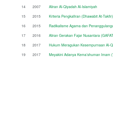
14
2007
Aliran Al-Qiyadah Al-Islamiyah
15
2015
Kriteria Pengkafiran (Dhawabit At-Takfir)
16
2015
Radikalisme Agama dan Penanggulang
17
2016
Aliran Gerakan Fajar Nusantara (GAFA
18
2017
Hukum Meragukan Kesempurnaan Al-Q
19
2017
Meyakini Adanya Kema’shuman Imam (’