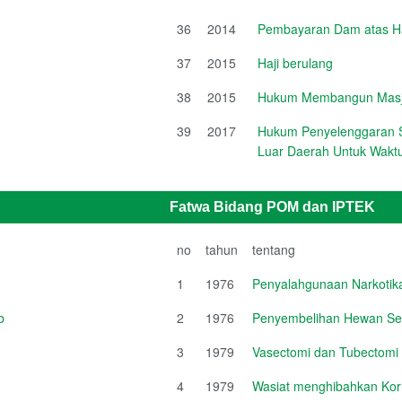
36
2014
Pembayaran Dam atas Haj
37
2015
Haji berulang
38
2015
Hukum Membangun Masji
39
2017
Hukum Penyelenggaran S
Luar Daerah Untuk Waktu
Fatwa Bidang POM dan IPTEK
no
tahun
tentang
1
1976
Penyalahgunaan Narkotik
b
2
1976
Penyembelihan Hewan Se
3
1979
Vasectomi dan Tubectomi
4
1979
Wasiat menghibahkan Ko