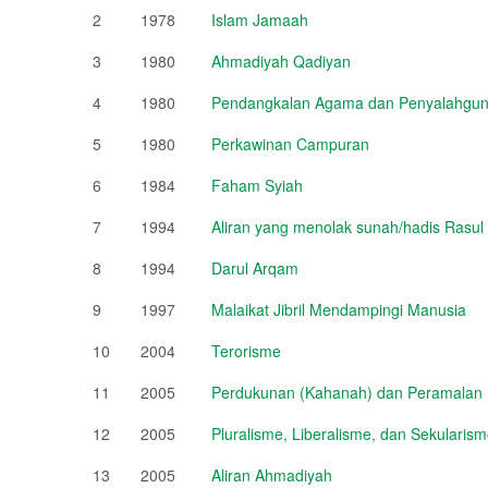
2
1978
Islam Jamaah
3
1980
Ahmadiyah Qadiyan
4
1980
Pendangkalan Agama dan Penyalahguna
5
1980
Perkawinan Campuran
6
1984
Faham Syiah
7
1994
Aliran yang menolak sunah/hadis Rasul
8
1994
Darul Arqam
9
1997
Malaikat Jibril Mendampingi Manusia
10
2004
Terorisme
11
2005
Perdukunan (Kahanah) dan Peramalan (
12
2005
Pluralisme, Liberalisme, dan Sekulari
13
2005
Aliran Ahmadiyah