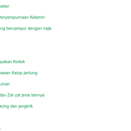
uatan
 Penyempurnaan Kelamin
ng bercampur dengan najis
yakan Kodok
aaan Katup jantung
numan
n Zat-zat jenis lainnya
cing dan jangkrik
h