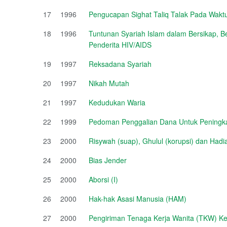
17
1996
Pengucapan Sighat Taliq Talak Pada Wakt
18
1996
Tuntunan Syariah Islam dalam Bersikap, 
Penderita HIV/AIDS
19
1997
Reksadana Syariah
20
1997
Nikah Mutah
21
1997
Kedudukan Waria
22
1999
Pedoman Penggalian Dana Untuk Peningka
23
2000
Risywah (suap), Ghulul (korupsi) dan Had
24
2000
Bias Jender
25
2000
Aborsi (I)
26
2000
Hak-hak Asasi Manusia (HAM)
27
2000
Pengiriman Tenaga Kerja Wanita (TKW) Ke