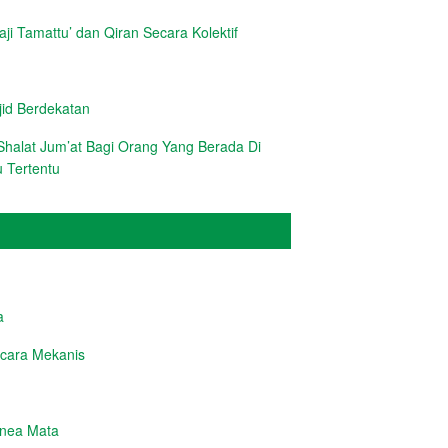
i Tamattu’ dan Qiran Secara Kolektif
d Berdekatan
halat Jum’at Bagi Orang Yang Berada Di
 Tertentu
a
cara Mekanis
rnea Mata