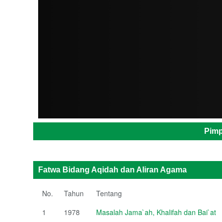
ADMIN
Pimp
Fatwa Bidang Aqidah dan Aliran Agama
No.
Tahun
Tentang
1
1978
Masalah Jama`ah, Khalifah dan Bai`at