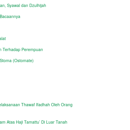
n, Syawal dan Dzulhijah
h Bacaannya
lat
an Terhadap Perempuan
 Stoma (Ostomate)
elaksanaan Thawaf Ifadhah Oleh Orang
m Atas Haji Tamattu’ Di Luar Tanah