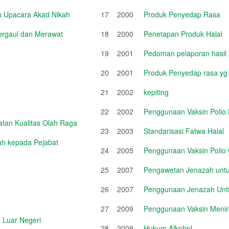
u Upacara Akad Nikah
17
2000
Produk Penyedap Rasa
Bergaul dan Merawat
18
2000
Penetapan Produk Halal
19
2001
Pedoman pelaporan hasil 
20
2001
Produk Penyedap rasa 
21
2002
kepiting
22
2002
Penggunaan Vaksin Polio
tan Kualitas Olah Raga
23
2003
Standarisasi Fatwa Halal
iah kepada Pejabat
24
2005
Penggunaan Vaksin Polio 
25
2007
Pengawetan Jenazah untuk
26
2007
Penggunaan Jenazah Untu
27
2009
Penggunaan Vaksin Mening
 Luar Negeri
28
2009
Hukum Alkohol