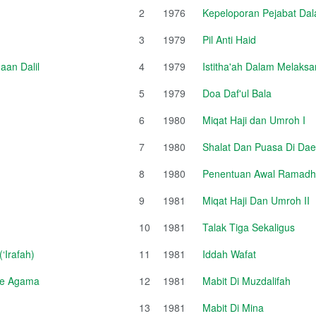
2
1976
Kepeloporan Pejabat Da
3
1979
Pil Anti Haid
an Dalil
4
1979
Istitha'ah Dalam Melaksa
5
1979
Doa Daf'ul Bala
6
1980
Miqat Haji dan Umroh I
7
1980
Shalat Dan Puasa Di Da
8
1980
Penentuan Awal Ramadhan
9
1981
Miqat Haji Dan Umroh II
10
1981
Talak Tiga Sekaligus
‘Irafah)
11
1981
Iddah Wafat
sme Agama
12
1981
Mabit Di Muzdalifah
13
1981
Mabit Di Mina