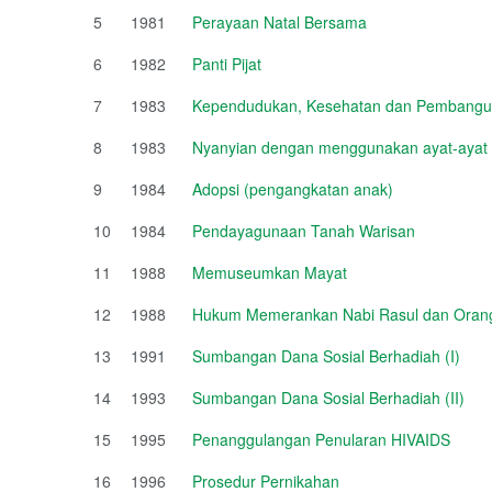
5
1981
Perayaan Natal Bersama
6
1982
Panti Pijat
7
1983
Kependudukan, Kesehatan dan Pembang
8
1983
Nyanyian dengan menggunakan ayat-ayat 
9
1984
Adopsi (pengangkatan anak)
10
1984
Pendayagunaan Tanah Warisan
11
1988
Memuseumkan Mayat
12
1988
Hukum Memerankan Nabi Rasul dan Orang
13
1991
Sumbangan Dana Sosial Berhadiah (I)
14
1993
Sumbangan Dana Sosial Berhadiah (II)
15
1995
Penanggulangan Penularan HIVAIDS
16
1996
Prosedur Pernikahan