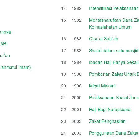
14
1982
Intensifikasi Pelaksanaa
15
1982
Mentasharufkan Dana Zak
Kemaslahatan Umum
annya
16
1983
Qira`at Sab`ah
TAR)
17
1983
Shalat dalam satu masjid
ur’an
18
1984
Ibadah Haji Hanya Sekal
Ishmatul Imam)
19
1996
Pemberian Zakat Untuk 
20
1996
Miqat Makani
21
2000
Pelaksanaan Shalat Jum
22
2001
Haji Bagi Narapidana
23
2003
Zakat Penghasilan
24
2003
Penggunaan Dana Zakat Un