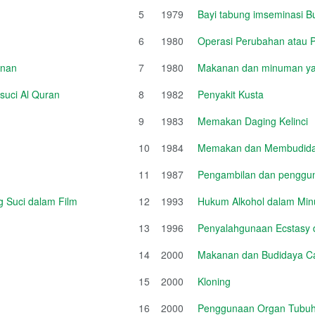
5
1979
Bayi tabung imseminasi B
6
1980
Operasi Perubahan atau
unan
7
1980
Makanan dan minuman ya
suci Al Quran
8
1982
Penyakit Kusta
9
1983
Memakan Daging Kelinci
10
1984
Memakan dan Membudida
11
1987
Pengambilan dan penggun
 Suci dalam Film
12
1993
Hukum Alkohol dalam Mi
13
1996
Penyalahgunaan Ecstasy da
14
2000
Makanan dan Budidaya Ca
15
2000
Kloning
16
2000
Penggunaan Organ Tubu