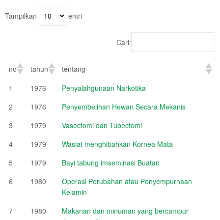
Tampilkan
entri
Cari:
no
tahun
tentang
1
1976
Penyalahgunaan Narkotika
2
1976
Penyembelihan Hewan Secara Mekanis
3
1979
Vasectomi dan Tubectomi
4
1979
Wasiat menghibahkan Kornea Mata
5
1979
Bayi tabung imseminasi Buatan
6
1980
Operasi Perubahan atau Penyempurnaan
Kelamin
7
1980
Makanan dan minuman yang bercampur