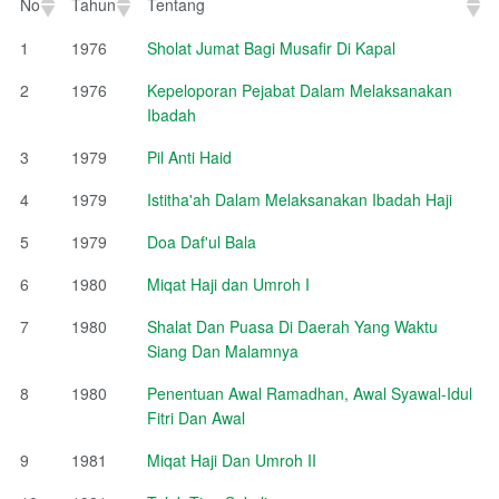
No
Tahun
Tentang
No
Tahun
Tentang
1
1976
Sholat Jumat Bagi Musafir Di Kapal
2
1976
Kepeloporan Pejabat Dalam Melaksanakan
Ibadah
3
1979
Pil Anti Haid
4
1979
Istitha'ah Dalam Melaksanakan Ibadah Haji
5
1979
Doa Daf'ul Bala
6
1980
Miqat Haji dan Umroh I
7
1980
Shalat Dan Puasa Di Daerah Yang Waktu
Siang Dan Malamnya
8
1980
Penentuan Awal Ramadhan, Awal Syawal-Idul
Fitri Dan Awal
9
1981
Miqat Haji Dan Umroh II