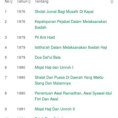
No
Tahun
Tentang
No
Tahun
Tentang
1
1976
Sholat Jumat Bagi Musafir Di Kapal
2
1976
Kepeloporan Pejabat Dalam Melaksanakan
Ibadah
3
1979
Pil Anti Haid
4
1979
Istitha'ah Dalam Melaksanakan Ibadah Haji
5
1979
Doa Daf'ul Bala
6
1980
Miqat Haji dan Umroh I
7
1980
Shalat Dan Puasa Di Daerah Yang Waktu
Siang Dan Malamnya
8
1980
Penentuan Awal Ramadhan, Awal Syawal-Idul
Fitri Dan Awal
9
1981
Miqat Haji Dan Umroh II