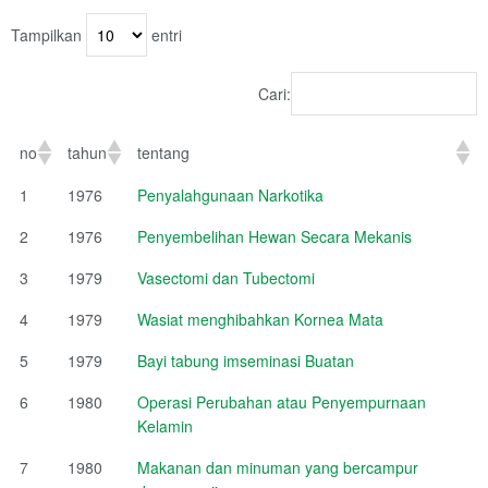
Tampilkan
entri
Cari:
no
tahun
tentang
1
1976
Penyalahgunaan Narkotika
2
1976
Penyembelihan Hewan Secara Mekanis
3
1979
Vasectomi dan Tubectomi
4
1979
Wasiat menghibahkan Kornea Mata
5
1979
Bayi tabung imseminasi Buatan
6
1980
Operasi Perubahan atau Penyempurnaan
Kelamin
7
1980
Makanan dan minuman yang bercampur