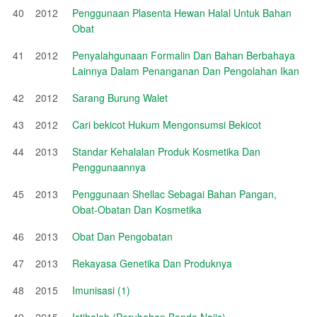
40
2012
Penggunaan Plasenta Hewan Halal Untuk Bahan
Obat
41
2012
Penyalahgunaan Formalin Dan Bahan Berbahaya
Lainnya Dalam Penanganan Dan Pengolahan Ikan
42
2012
Sarang Burung Walet
43
2012
Cari bekicot Hukum Mengonsumsi Bekicot
44
2013
Standar Kehalalan Produk Kosmetika Dan
Penggunaannya
45
2013
Penggunaan Shellac Sebagai Bahan Pangan,
Obat-Obatan Dan Kosmetika
46
2013
Obat Dan Pengobatan
47
2013
Rekayasa Genetika Dan Produknya
48
2015
Imunisasi (1)
49
2015
Istihalah (Perubahan Benda Najis)