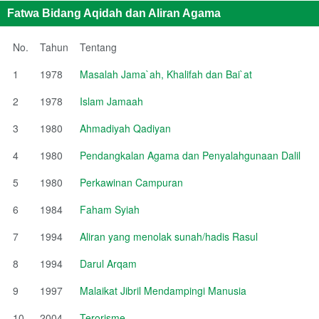
Fatwa Bidang Aqidah dan Aliran Agama
No.
Tahun
Tentang
1
1978
Masalah Jama`ah, Khalifah dan Bai`at
2
1978
Islam Jamaah
3
1980
Ahmadiyah Qadiyan
4
1980
Pendangkalan Agama dan Penyalahgunaan Dalil
5
1980
Perkawinan Campuran
6
1984
Faham Syiah
7
1994
Aliran yang menolak sunah/hadis Rasul
8
1994
Darul Arqam
9
1997
Malaikat Jibril Mendampingi Manusia
10
2004
Terorisme