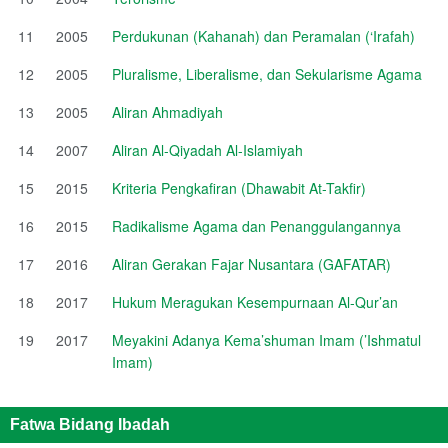
11
2005
Perdukunan (Kahanah) dan Peramalan (‘Irafah)
12
2005
Pluralisme, Liberalisme, dan Sekularisme Agama
13
2005
Aliran Ahmadiyah
14
2007
Aliran Al-Qiyadah Al-Islamiyah
15
2015
Kriteria Pengkafiran (Dhawabit At-Takfir)
16
2015
Radikalisme Agama dan Penanggulangannya
17
2016
Aliran Gerakan Fajar Nusantara (GAFATAR)
18
2017
Hukum Meragukan Kesempurnaan Al-Qur’an
19
2017
Meyakini Adanya Kema’shuman Imam (’Ishmatul
Imam)
Fatwa Bidang Ibadah