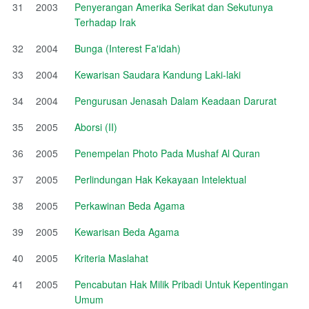
31
2003
Penyerangan Amerika Serikat dan Sekutunya
Terhadap Irak
32
2004
Bunga (Interest Fa'idah)
33
2004
Kewarisan Saudara Kandung Laki-laki
34
2004
Pengurusan Jenasah Dalam Keadaan Darurat
35
2005
Aborsi (II)
36
2005
Penempelan Photo Pada Mushaf Al Quran
37
2005
Perlindungan Hak Kekayaan Intelektual
38
2005
Perkawinan Beda Agama
39
2005
Kewarisan Beda Agama
40
2005
Kriteria Maslahat
41
2005
Pencabutan Hak Milik Pribadi Untuk Kepentingan
Umum