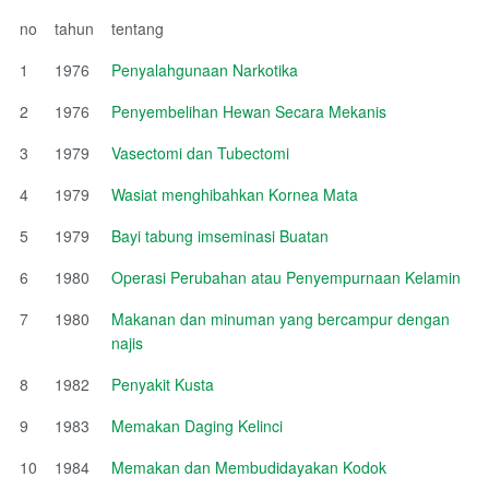
no
tahun
tentang
1
1976
Penyalahgunaan Narkotika
2
1976
Penyembelihan Hewan Secara Mekanis
3
1979
Vasectomi dan Tubectomi
4
1979
Wasiat menghibahkan Kornea Mata
5
1979
Bayi tabung imseminasi Buatan
6
1980
Operasi Perubahan atau Penyempurnaan Kelamin
7
1980
Makanan dan minuman yang bercampur dengan
najis
8
1982
Penyakit Kusta
9
1983
Memakan Daging Kelinci
10
1984
Memakan dan Membudidayakan Kodok