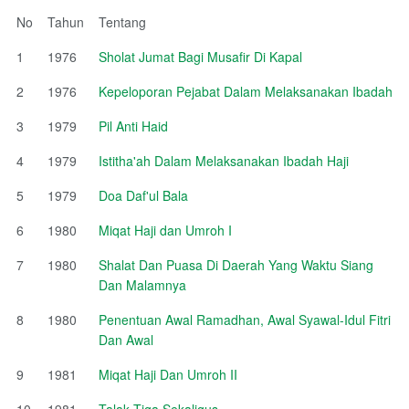
No
Tahun
Tentang
1
1976
Sholat Jumat Bagi Musafir Di Kapal
2
1976
Kepeloporan Pejabat Dalam Melaksanakan Ibadah
3
1979
Pil Anti Haid
4
1979
Istitha'ah Dalam Melaksanakan Ibadah Haji
5
1979
Doa Daf'ul Bala
6
1980
Miqat Haji dan Umroh I
7
1980
Shalat Dan Puasa Di Daerah Yang Waktu Siang
Dan Malamnya
8
1980
Penentuan Awal Ramadhan, Awal Syawal-Idul Fitri
Dan Awal
9
1981
Miqat Haji Dan Umroh II
10
1981
Talak Tiga Sekaligus