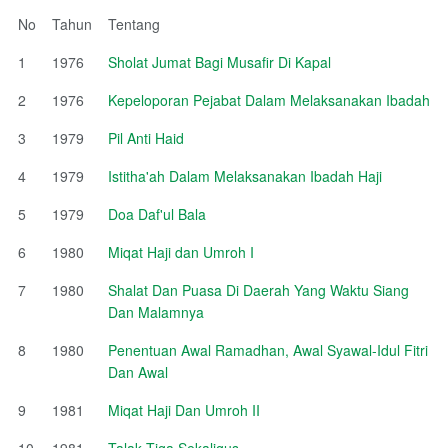
No
Tahun
Tentang
1
1976
Sholat Jumat Bagi Musafir Di Kapal
2
1976
Kepeloporan Pejabat Dalam Melaksanakan Ibadah
3
1979
Pil Anti Haid
4
1979
Istitha'ah Dalam Melaksanakan Ibadah Haji
5
1979
Doa Daf'ul Bala
6
1980
Miqat Haji dan Umroh I
7
1980
Shalat Dan Puasa Di Daerah Yang Waktu Siang
Dan Malamnya
8
1980
Penentuan Awal Ramadhan, Awal Syawal-Idul Fitri
Dan Awal
9
1981
Miqat Haji Dan Umroh II
10
1981
Talak Tiga Sekaligus