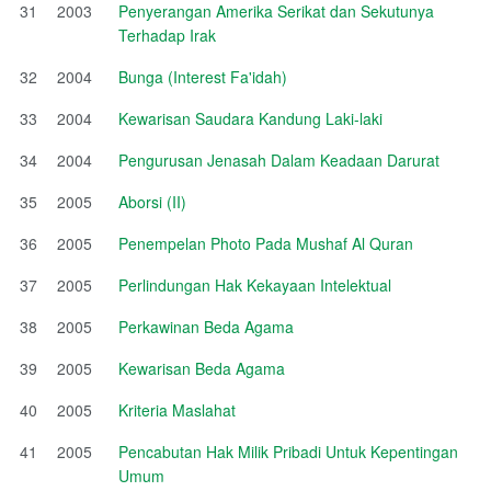
31
2003
Penyerangan Amerika Serikat dan Sekutunya
Terhadap Irak
32
2004
Bunga (Interest Fa'idah)
33
2004
Kewarisan Saudara Kandung Laki-laki
34
2004
Pengurusan Jenasah Dalam Keadaan Darurat
35
2005
Aborsi (II)
36
2005
Penempelan Photo Pada Mushaf Al Quran
37
2005
Perlindungan Hak Kekayaan Intelektual
38
2005
Perkawinan Beda Agama
39
2005
Kewarisan Beda Agama
40
2005
Kriteria Maslahat
41
2005
Pencabutan Hak Milik Pribadi Untuk Kepentingan
Umum