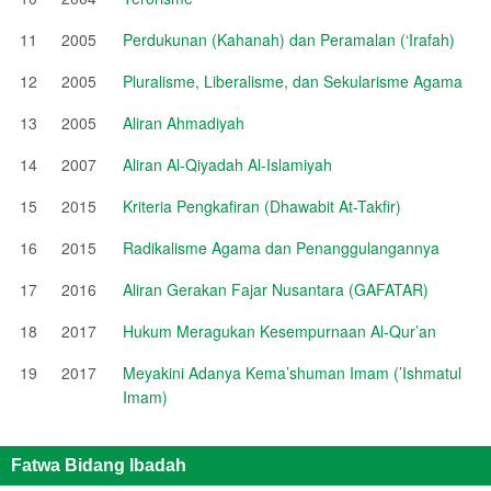
11
2005
Perdukunan (Kahanah) dan Peramalan (‘Irafah)
12
2005
Pluralisme, Liberalisme, dan Sekularisme Agama
13
2005
Aliran Ahmadiyah
14
2007
Aliran Al-Qiyadah Al-Islamiyah
15
2015
Kriteria Pengkafiran (Dhawabit At-Takfir)
16
2015
Radikalisme Agama dan Penanggulangannya
17
2016
Aliran Gerakan Fajar Nusantara (GAFATAR)
18
2017
Hukum Meragukan Kesempurnaan Al-Qur’an
19
2017
Meyakini Adanya Kema’shuman Imam (’Ishmatul
Imam)
Fatwa Bidang Ibadah