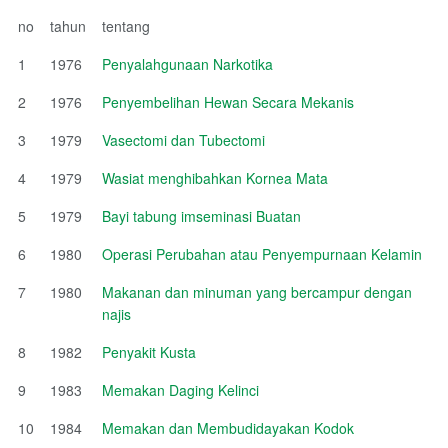
no
tahun
tentang
1
1976
Penyalahgunaan Narkotika
2
1976
Penyembelihan Hewan Secara Mekanis
3
1979
Vasectomi dan Tubectomi
4
1979
Wasiat menghibahkan Kornea Mata
5
1979
Bayi tabung imseminasi Buatan
6
1980
Operasi Perubahan atau Penyempurnaan Kelamin
7
1980
Makanan dan minuman yang bercampur dengan
najis
8
1982
Penyakit Kusta
9
1983
Memakan Daging Kelinci
10
1984
Memakan dan Membudidayakan Kodok