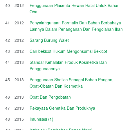
40
2012
Penggunaan Plasenta Hewan Halal Untuk Bahan
Obat
41
2012
Penyalahgunaan Formalin Dan Bahan Berbahaya
Lainnya Dalam Penanganan Dan Pengolahan Ikan
42
2012
Sarang Burung Walet
43
2012
Cari bekicot Hukum Mengonsumsi Bekicot
44
2013
Standar Kehalalan Produk Kosmetika Dan
Penggunaannya
45
2013
Penggunaan Shellac Sebagai Bahan Pangan,
Obat-Obatan Dan Kosmetika
46
2013
Obat Dan Pengobatan
47
2013
Rekayasa Genetika Dan Produknya
48
2015
Imunisasi (1)
49
2015
Istihalah (Perubahan Benda Najis)