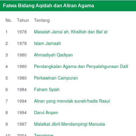
Fatwa Bidang Aqidah dan Aliran Agama
No.
Tahun
Tentang
1
1978
Masalah Jama`ah, Khalifah dan Bai`at
2
1978
Islam Jamaah
3
1980
Ahmadiyah Qadiyan
4
1980
Pendangkalan Agama dan Penyalahgunaan Dalil
5
1980
Perkawinan Campuran
6
1984
Faham Syiah
7
1994
Aliran yang menolak sunah/hadis Rasul
8
1994
Darul Arqam
9
1997
Malaikat Jibril Mendampingi Manusia
10
2004
Terorisme