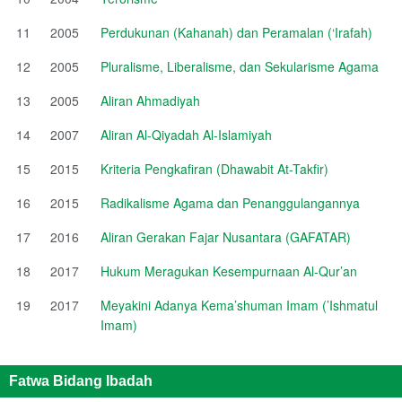
11
2005
Perdukunan (Kahanah) dan Peramalan (‘Irafah)
12
2005
Pluralisme, Liberalisme, dan Sekularisme Agama
13
2005
Aliran Ahmadiyah
14
2007
Aliran Al-Qiyadah Al-Islamiyah
15
2015
Kriteria Pengkafiran (Dhawabit At-Takfir)
16
2015
Radikalisme Agama dan Penanggulangannya
17
2016
Aliran Gerakan Fajar Nusantara (GAFATAR)
18
2017
Hukum Meragukan Kesempurnaan Al-Qur’an
19
2017
Meyakini Adanya Kema’shuman Imam (’Ishmatul
Imam)
Fatwa Bidang Ibadah