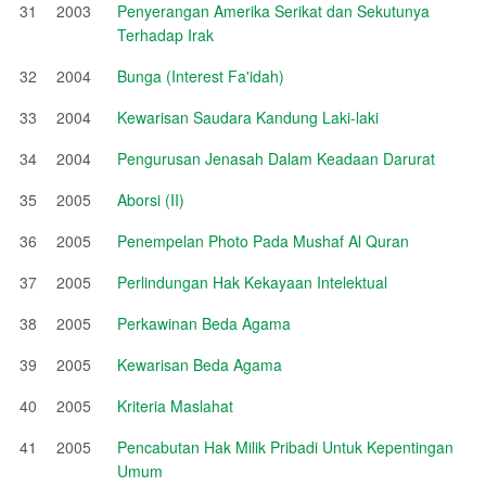
31
2003
Penyerangan Amerika Serikat dan Sekutunya
Terhadap Irak
32
2004
Bunga (Interest Fa'idah)
33
2004
Kewarisan Saudara Kandung Laki-laki
34
2004
Pengurusan Jenasah Dalam Keadaan Darurat
35
2005
Aborsi (II)
36
2005
Penempelan Photo Pada Mushaf Al Quran
37
2005
Perlindungan Hak Kekayaan Intelektual
38
2005
Perkawinan Beda Agama
39
2005
Kewarisan Beda Agama
40
2005
Kriteria Maslahat
41
2005
Pencabutan Hak Milik Pribadi Untuk Kepentingan
Umum