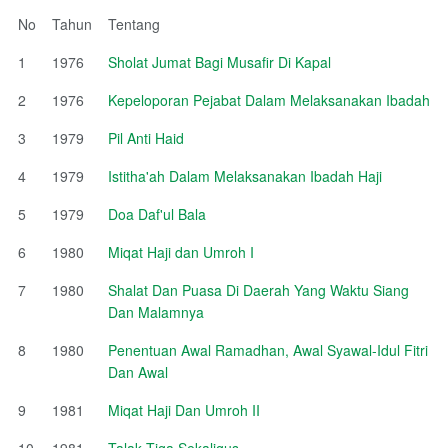
No
Tahun
Tentang
1
1976
Sholat Jumat Bagi Musafir Di Kapal
2
1976
Kepeloporan Pejabat Dalam Melaksanakan Ibadah
3
1979
Pil Anti Haid
4
1979
Istitha'ah Dalam Melaksanakan Ibadah Haji
5
1979
Doa Daf'ul Bala
6
1980
Miqat Haji dan Umroh I
7
1980
Shalat Dan Puasa Di Daerah Yang Waktu Siang
Dan Malamnya
8
1980
Penentuan Awal Ramadhan, Awal Syawal-Idul Fitri
Dan Awal
9
1981
Miqat Haji Dan Umroh II
10
1981
Talak Tiga Sekaligus