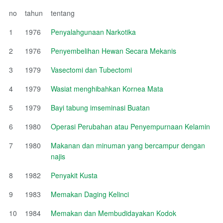
no
tahun
tentang
1
1976
Penyalahgunaan Narkotika
2
1976
Penyembelihan Hewan Secara Mekanis
3
1979
Vasectomi dan Tubectomi
4
1979
Wasiat menghibahkan Kornea Mata
5
1979
Bayi tabung imseminasi Buatan
6
1980
Operasi Perubahan atau Penyempurnaan Kelamin
7
1980
Makanan dan minuman yang bercampur dengan
najis
8
1982
Penyakit Kusta
9
1983
Memakan Daging Kelinci
10
1984
Memakan dan Membudidayakan Kodok