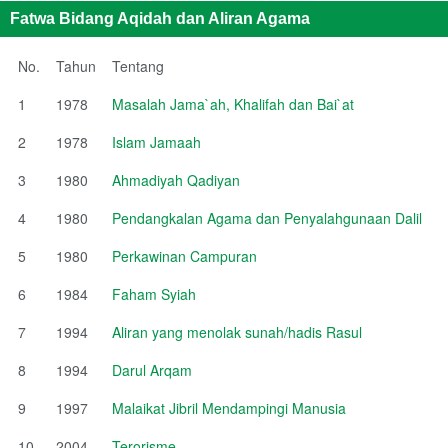
Fatwa Bidang Aqidah dan Aliran Agama
No.
Tahun
Tentang
1
1978
Masalah Jama`ah, Khalifah dan Bai`at
2
1978
Islam Jamaah
3
1980
Ahmadiyah Qadiyan
4
1980
Pendangkalan Agama dan Penyalahgunaan Dalil
5
1980
Perkawinan Campuran
6
1984
Faham Syiah
7
1994
Aliran yang menolak sunah/hadis Rasul
8
1994
Darul Arqam
9
1997
Malaikat Jibril Mendampingi Manusia
10
2004
Terorisme