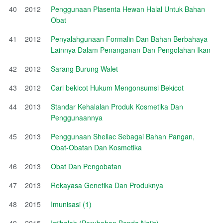
40
2012
Penggunaan Plasenta Hewan Halal Untuk Bahan
Obat
41
2012
Penyalahgunaan Formalin Dan Bahan Berbahaya
Lainnya Dalam Penanganan Dan Pengolahan Ikan
42
2012
Sarang Burung Walet
43
2012
Cari bekicot Hukum Mengonsumsi Bekicot
44
2013
Standar Kehalalan Produk Kosmetika Dan
Penggunaannya
45
2013
Penggunaan Shellac Sebagai Bahan Pangan,
Obat-Obatan Dan Kosmetika
46
2013
Obat Dan Pengobatan
47
2013
Rekayasa Genetika Dan Produknya
48
2015
Imunisasi (1)
49
2015
Istihalah (Perubahan Benda Najis)