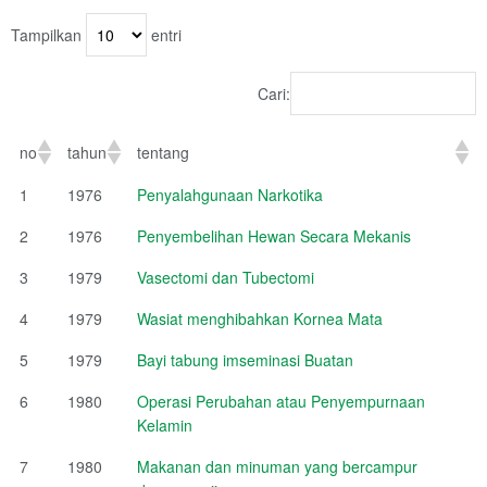
Tampilkan
entri
Cari:
no
tahun
tentang
1
1976
Penyalahgunaan Narkotika
2
1976
Penyembelihan Hewan Secara Mekanis
3
1979
Vasectomi dan Tubectomi
4
1979
Wasiat menghibahkan Kornea Mata
5
1979
Bayi tabung imseminasi Buatan
6
1980
Operasi Perubahan atau Penyempurnaan
Kelamin
7
1980
Makanan dan minuman yang bercampur