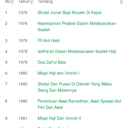
No
Tahun
Tentang
No
Tahun
Tentang
1
1976
Sholat Jumat Bagi Musafir Di Kapal
2
1976
Kepeloporan Pejabat Dalam Melaksanakan
Ibadah
3
1979
Pil Anti Haid
4
1979
Istitha'ah Dalam Melaksanakan Ibadah Haji
5
1979
Doa Daf'ul Bala
6
1980
Miqat Haji dan Umroh I
7
1980
Shalat Dan Puasa Di Daerah Yang Waktu
Siang Dan Malamnya
8
1980
Penentuan Awal Ramadhan, Awal Syawal-Idul
Fitri Dan Awal
9
1981
Miqat Haji Dan Umroh II