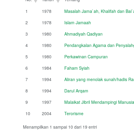
1
1978
Masalah Jama`ah, Khalifah dan Bai`
2
1978
Islam Jamaah
3
1980
Ahmadiyah Qadiyan
4
1980
Pendangkalan Agama dan Penyalahg
5
1980
Perkawinan Campuran
6
1984
Faham Syiah
7
1994
Aliran yang menolak sunah/hadis Ra
8
1994
Darul Arqam
9
1997
Malaikat Jibril Mendampingi Manusi
10
2004
Terorisme
Menampilkan 1 sampai 10 dari 19 entri