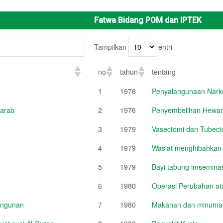
Fatwa Bidang POM dan IPTEK
Tampilkan
entri
no
tahun
tentang
1
1976
Penyalahgunaan Narko
 arab
2
1976
Penyembelihan Hewan
3
1979
Vasectomi dan Tubect
4
1979
Wasiat menghibahkan
5
1979
Bayi tabung imsemina
6
1980
Operasi Perubahan a
angunan
7
1980
Makanan dan minuman