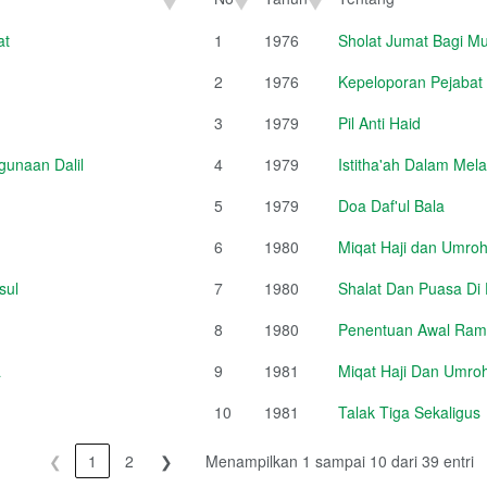
No
Tahun
Tentang
at
1
1976
Sholat Jumat Bagi Mu
2
1976
Kepeloporan Pejabat
3
1979
Pil Anti Haid
unaan Dalil
4
1979
Istitha'ah Dalam Mel
5
1979
Doa Daf'ul Bala
6
1980
Miqat Haji dan Umroh
sul
7
1980
Shalat Dan Puasa Di
8
1980
Penentuan Awal Rama
a
9
1981
Miqat Haji Dan Umroh
10
1981
Talak Tiga Sekaligus
❮
1
2
❯
Menampilkan 1 sampai 10 dari 39 entri