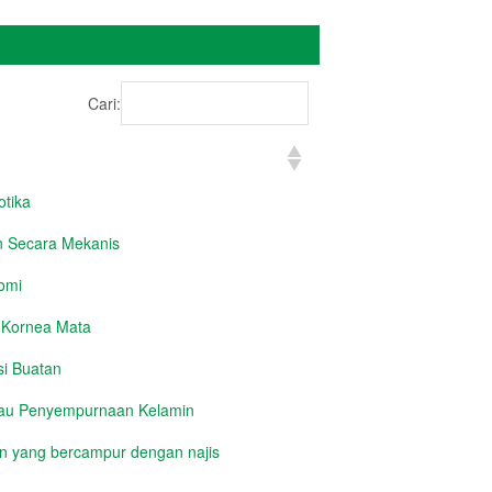
Cari:
tika
 Secara Mekanis
omi
 Kornea Mata
si Buatan
tau Penyempurnaan Kelamin
 yang bercampur dengan najis