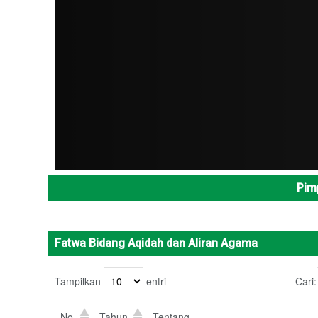
ADMIN
Pim
Fatwa Bidang Aqidah dan Aliran Agama
Tampilkan
entri
Cari:
No.
Tahun
Tentang