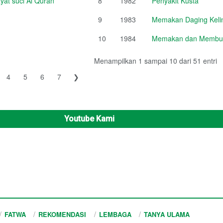
at suci Al Quran
8
1982
Penyakit Kusta
9
1983
Memakan Daging Kelin
10
1984
Memakan dan Membud
Menampilkan 1 sampai 10 dari 51 entri
4
5
6
7
❯
Youtube Kami
FATWA
REKOMENDASI
LEMBAGA
TANYA ULAMA