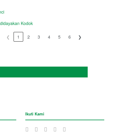
ci
idayakan Kodok
❮
1
2
3
4
5
6
❯
Ikuti Kami