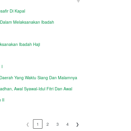
safir Di Kapal
 Dalam Melaksanakan Ibadah
aksanakan Ibadah Haji
 I
 Daerah Yang Waktu Siang Dan Malamnya
dhan, Awal Syawal-Idul Fitri Dan Awal
 II
❮
1
2
3
4
❯