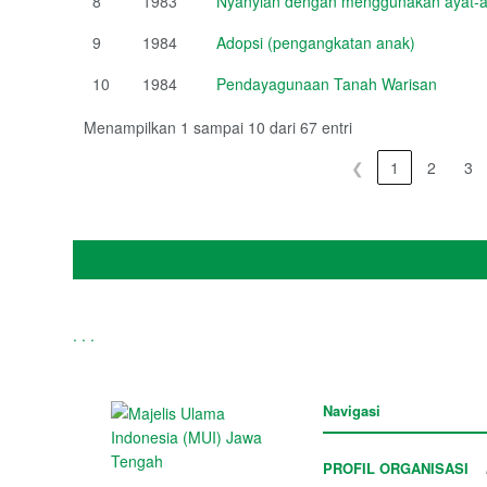
8
1983
Nyanyian dengan menggunakan ayat-ay
9
1984
Adopsi (pengangkatan anak)
10
1984
Pendayagunaan Tanah Warisan
Menampilkan 1 sampai 10 dari 67 entri
❮
1
2
3
.
.
.
Navigasi
PROFIL ORGANISASI