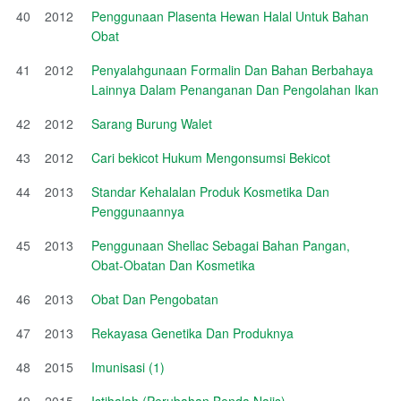
40
2012
Penggunaan Plasenta Hewan Halal Untuk Bahan
Obat
41
2012
Penyalahgunaan Formalin Dan Bahan Berbahaya
Lainnya Dalam Penanganan Dan Pengolahan Ikan
42
2012
Sarang Burung Walet
43
2012
Cari bekicot Hukum Mengonsumsi Bekicot
44
2013
Standar Kehalalan Produk Kosmetika Dan
Penggunaannya
45
2013
Penggunaan Shellac Sebagai Bahan Pangan,
Obat-Obatan Dan Kosmetika
46
2013
Obat Dan Pengobatan
47
2013
Rekayasa Genetika Dan Produknya
48
2015
Imunisasi (1)
49
2015
Istihalah (Perubahan Benda Najis)