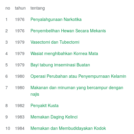
no
tahun
tentang
1
1976
Penyalahgunaan Narkotika
2
1976
Penyembelihan Hewan Secara Mekanis
3
1979
Vasectomi dan Tubectomi
4
1979
Wasiat menghibahkan Kornea Mata
5
1979
Bayi tabung imseminasi Buatan
6
1980
Operasi Perubahan atau Penyempurnaan Kelamin
7
1980
Makanan dan minuman yang bercampur dengan
najis
8
1982
Penyakit Kusta
9
1983
Memakan Daging Kelinci
10
1984
Memakan dan Membudidayakan Kodok