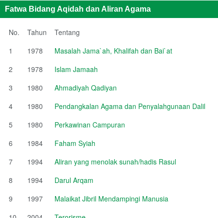
Fatwa Bidang Aqidah dan Aliran Agama
No.
Tahun
Tentang
1
1978
Masalah Jama`ah, Khalifah dan Bai`at
2
1978
Islam Jamaah
3
1980
Ahmadiyah Qadiyan
4
1980
Pendangkalan Agama dan Penyalahgunaan Dalil
5
1980
Perkawinan Campuran
6
1984
Faham Syiah
7
1994
Aliran yang menolak sunah/hadis Rasul
8
1994
Darul Arqam
9
1997
Malaikat Jibril Mendampingi Manusia
10
2004
Terorisme