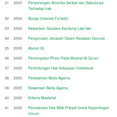
31
2003
Penyerangan Amerika Serikat dan Sekutunya
Terhadap Irak
32
2004
Bunga (Interest Fa'idah)
33
2004
Kewarisan Saudara Kandung Laki-laki
34
2004
Pengurusan Jenasah Dalam Keadaan Darurat
35
2005
Aborsi (II)
36
2005
Penempelan Photo Pada Mushaf Al Quran
37
2005
Perlindungan Hak Kekayaan Intelektual
38
2005
Perkawinan Beda Agama
39
2005
Kewarisan Beda Agama
40
2005
Kriteria Maslahat
41
2005
Pencabutan Hak Milik Pribadi Untuk Kepentingan
Umum