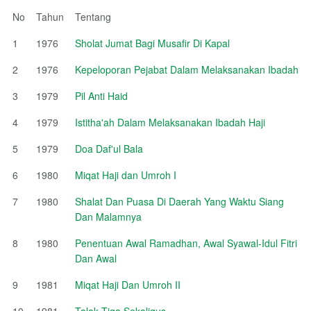
No
Tahun
Tentang
1
1976
Sholat Jumat Bagi Musafir Di Kapal
2
1976
Kepeloporan Pejabat Dalam Melaksanakan Ibadah
3
1979
Pil Anti Haid
4
1979
Istitha'ah Dalam Melaksanakan Ibadah Haji
5
1979
Doa Daf'ul Bala
6
1980
Miqat Haji dan Umroh I
7
1980
Shalat Dan Puasa Di Daerah Yang Waktu Siang
Dan Malamnya
8
1980
Penentuan Awal Ramadhan, Awal Syawal-Idul Fitri
Dan Awal
9
1981
Miqat Haji Dan Umroh II
10
1981
Talak Tiga Sekaligus