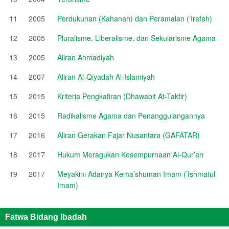
11
2005
Perdukunan (Kahanah) dan Peramalan (‘Irafah)
12
2005
Pluralisme, Liberalisme, dan Sekularisme Agama
13
2005
Aliran Ahmadiyah
14
2007
Aliran Al-Qiyadah Al-Islamiyah
15
2015
Kriteria Pengkafiran (Dhawabit At-Takfir)
16
2015
Radikalisme Agama dan Penanggulangannya
17
2016
Aliran Gerakan Fajar Nusantara (GAFATAR)
18
2017
Hukum Meragukan Kesempurnaan Al-Qur’an
19
2017
Meyakini Adanya Kema’shuman Imam (’Ishmatul
Imam)
Fatwa Bidang Ibadah