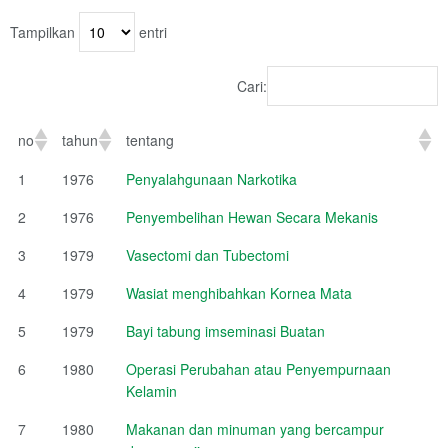
Tampilkan
entri
Cari:
no
tahun
tentang
1
1976
Penyalahgunaan Narkotika
2
1976
Penyembelihan Hewan Secara Mekanis
3
1979
Vasectomi dan Tubectomi
4
1979
Wasiat menghibahkan Kornea Mata
5
1979
Bayi tabung imseminasi Buatan
6
1980
Operasi Perubahan atau Penyempurnaan
Kelamin
7
1980
Makanan dan minuman yang bercampur