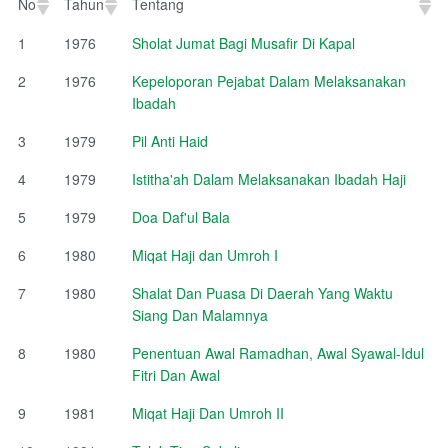
No
Tahun
Tentang
No
Tahun
Tentang
1
1976
Sholat Jumat Bagi Musafir Di Kapal
2
1976
Kepeloporan Pejabat Dalam Melaksanakan
Ibadah
3
1979
Pil Anti Haid
4
1979
Istitha'ah Dalam Melaksanakan Ibadah Haji
5
1979
Doa Daf'ul Bala
6
1980
Miqat Haji dan Umroh I
7
1980
Shalat Dan Puasa Di Daerah Yang Waktu
Siang Dan Malamnya
8
1980
Penentuan Awal Ramadhan, Awal Syawal-Idul
Fitri Dan Awal
9
1981
Miqat Haji Dan Umroh II