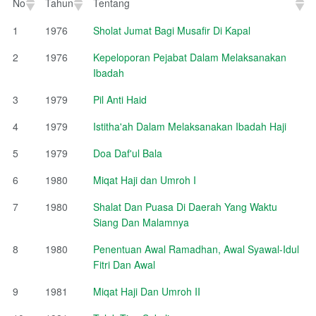
No
Tahun
Tentang
No
Tahun
Tentang
1
1976
Sholat Jumat Bagi Musafir Di Kapal
2
1976
Kepeloporan Pejabat Dalam Melaksanakan
Ibadah
3
1979
Pil Anti Haid
4
1979
Istitha'ah Dalam Melaksanakan Ibadah Haji
5
1979
Doa Daf'ul Bala
6
1980
Miqat Haji dan Umroh I
7
1980
Shalat Dan Puasa Di Daerah Yang Waktu
Siang Dan Malamnya
8
1980
Penentuan Awal Ramadhan, Awal Syawal-Idul
Fitri Dan Awal
9
1981
Miqat Haji Dan Umroh II