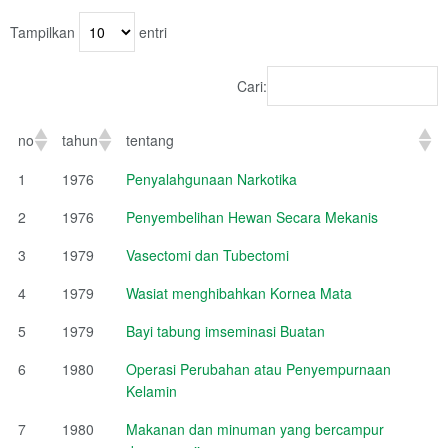
Tampilkan
entri
Cari:
no
tahun
tentang
1
1976
Penyalahgunaan Narkotika
2
1976
Penyembelihan Hewan Secara Mekanis
3
1979
Vasectomi dan Tubectomi
4
1979
Wasiat menghibahkan Kornea Mata
5
1979
Bayi tabung imseminasi Buatan
6
1980
Operasi Perubahan atau Penyempurnaan
Kelamin
7
1980
Makanan dan minuman yang bercampur