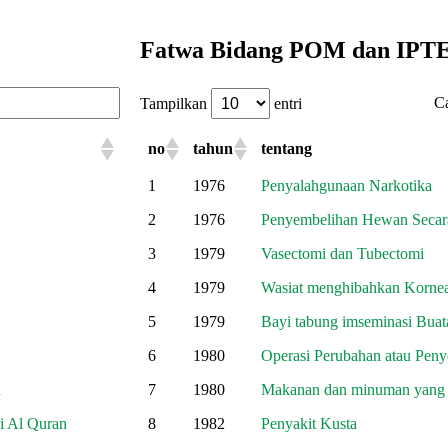
Fatwa Bidang POM dan IPT
Ca
Tampilkan
entri
no
tahun
tentang
1
1976
Penyalahgunaan Narkotika
2
1976
Penyembelihan Hewan Secar
3
1979
Vasectomi dan Tubectomi
4
1979
Wasiat menghibahkan Korne
5
1979
Bayi tabung imseminasi Buat
6
1980
Operasi Perubahan atau Pen
n
7
1980
Makanan dan minuman yang b
i Al Quran
8
1982
Penyakit Kusta