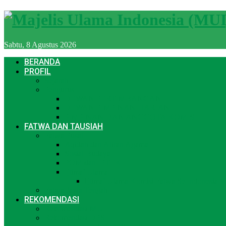
Sabtu, 8 Agustus 2026
BERANDA
PROFIL
Sejarah
Pengurus
DEWAN PERTIMBANGAN
DEWAN PIMPINAN HARIAN
PIMPINAN DAN ANGGOTA KOMISI
FATWA DAN TAUSIAH
Fatwa Pusat
Aqidah dan Aliran Agama
Sosial Budaya
POM dan IPTEK
Ijtima’ Ulama
Ijtima’ Ulama Komisi Fatwa Se Indonesia 
Fatwa Jawa Tengah
REKOMENDASI
Rekomendasi MUI
Rekomendasi DPS