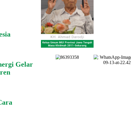
esia
ergi Gelar
tren
Cara