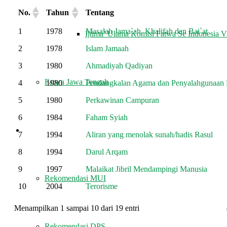
No.
Tahun
Tentang
1
1978
Masalah Jama`ah, Khalifah dan Bai`at
Ijtima’ Ulama Komisi Fatwa Se Indonesia 
2
1978
Islam Jamaah
3
1980
Ahmadiyah Qadiyan
Fatwa Jawa Tengah
4
1980
Pendangkalan Agama dan Penyalahgunaan 
5
1980
Perkawinan Campuran
6
1984
Faham Syiah
REKOMENDASI
7
1994
Aliran yang menolak sunah/hadis Rasul
8
1994
Darul Arqam
9
1997
Malaikat Jibril Mendampingi Manusia
Rekomendasi MUI
10
2004
Terorisme
Menampilkan 1 sampai 10 dari 19 entri
Rekomendasi DPS