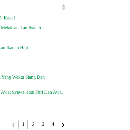
Di Kapal
 Melaksanakan Ibadah
kan Ibadah Haji
h Yang Waktu Siang Dan
Awal Syawal-Idul Fitri Dan Awal
1
2
3
4
❮
❯