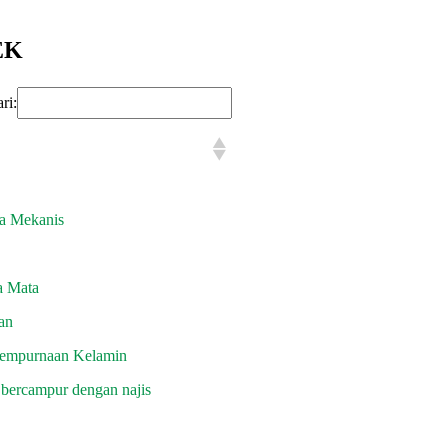
EK
ri:
a Mekanis
a Mata
an
yempurnaan Kelamin
ercampur dengan najis