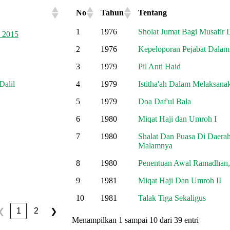
No
Tahun
Tentang
No
Tahun
Tentang
1
1976
Sholat Jumat Bagi Musafir 
V 2015
2
1976
Kepeloporan Pejabat Dalam
3
1979
Pil Anti Haid
Dalil
4
1979
Istitha'ah Dalam Melaksana
5
1979
Doa Daf'ul Bala
6
1980
Miqat Haji dan Umroh I
7
1980
Shalat Dan Puasa Di Daera
Malamnya
8
1980
Penentuan Awal Ramadhan, 
9
1981
Miqat Haji Dan Umroh II
10
1981
Talak Tiga Sekaligus
1
2
❮
❯
Menampilkan 1 sampai 10 dari 39 entri