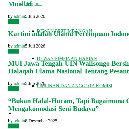
Muallaf
Pengurus
by
admin
5 Juli 2026
Berita
DEWAN PERTIMBANGAN
Kartini adalah Ulama Perempuan Indon
by
admin
5 Juli 2026
Berita
DEWAN PIMPINAN HARIAN
MUI Jawa Tengah-UIN Walisongo Bersin
Halaqah Ulama Nasional Tentang Pesan
by
admin
5 Juli 2026
PIMPINAN DAN ANGGOTA KOMISI
Berita
“Bukan Halal-Haram, Tapi Bagaimana 
Mengakomodasi Seni Budaya”
FATWA DAN TAUSIAH
by
admin
8 Desember 2025
Berita