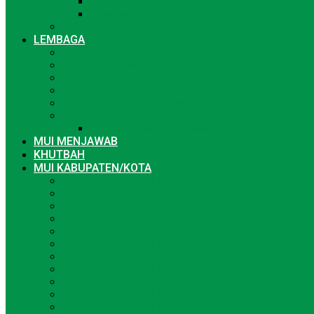
Rekomendasi DPS LKS
Rekomendasi DPS BAZ/LAZ
Rekomendasi Studi ke Luar Negeri
LEMBAGA
LPPOM-MUI Jawa Tengah
DSN-MUI Perwakilan Jawa tengah
Muallaf Center Jawa Tengah
LPLH-SDA MUI Jawa Tengah
PW. Ganas Annar-MUI Jawa Tengah
PINBAS-MUI Jawa Tengah
Koperasi Halal Umat Jawa Tengah
MUI MENJAWAB
KHUTBAH
MUI KABUPATEN/KOTA
MUI KABUPATEN BANJARNEGARA
MUI KABUPATEN BANYUMAS
MUI KABUPATEN BATANG
MUI KABUPATEN BLORA
MUI KABUPATEN BOYOLALI
MUI KABUPATEN BREBES
MUI KABUPATEN CILACAP
MUI KABUPATEN DEMAK
MUI KABUPATEN GROBOGAN
MUI KABUPATEN JEPARA
MUI KABUPATEN KARANGANYAR