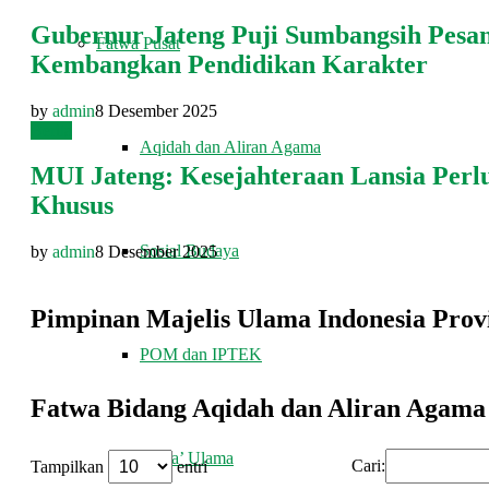
Gubernur Jateng Puji Sumbangsih Pesa
Fatwa Pusat
Kembangkan Pendidikan Karakter
by
admin
8 Desember 2025
Berita
Aqidah dan Aliran Agama
MUI Jateng: Kesejahteraan Lansia Perl
Khusus
Sosial Budaya
by
admin
8 Desember 2025
Pimpinan Majelis Ulama Indonesia Prov
POM dan IPTEK
Fatwa Bidang Aqidah dan Aliran Agama
Ijtima’ Ulama
Cari:
Tampilkan
entri