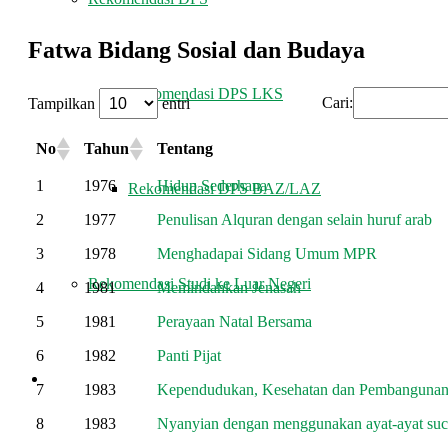
Fatwa Bidang Sosial dan Budaya
Rekomendasi DPS LKS
Cari:
Tampilkan
entri
No
Tahun
Tentang
1
1976
Hidup Sederhana
Rekomendasi DPS BAZ/LAZ
2
1977
Penulisan Alquran dengan selain huruf arab
3
1978
Menghadapai Sidang Umum MPR
Rekomendasi Studi ke Luar Negeri
4
1981
Memindahkan Jenasah
5
1981
Perayaan Natal Bersama
6
1982
Panti Pijat
LEMBAGA
7
1983
Kependudukan, Kesehatan dan Pembanguna
8
1983
Nyanyian dengan menggunakan ayat-ayat suc