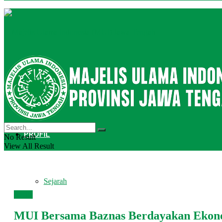
BERANDA
PROFIL
No Result
View All Result
Sejarah
Berita
MUI Bersama Baznas Berdayakan Ekon