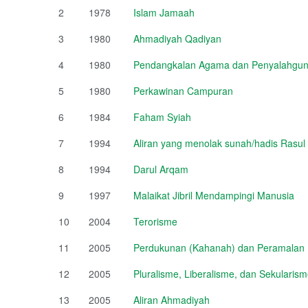
2
1978
Islam Jamaah
3
1980
Ahmadiyah Qadiyan
4
1980
Pendangkalan Agama dan Penyalahguna
5
1980
Perkawinan Campuran
6
1984
Faham Syiah
7
1994
Aliran yang menolak sunah/hadis Rasul
8
1994
Darul Arqam
9
1997
Malaikat Jibril Mendampingi Manusia
10
2004
Terorisme
11
2005
Perdukunan (Kahanah) dan Peramalan (
12
2005
Pluralisme, Liberalisme, dan Sekulari
13
2005
Aliran Ahmadiyah