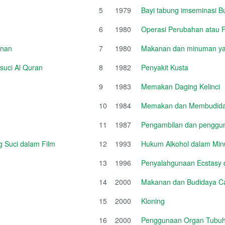
5
1979
Bayi tabung imseminasi B
6
1980
Operasi Perubahan atau
unan
7
1980
Makanan dan minuman ya
suci Al Quran
8
1982
Penyakit Kusta
9
1983
Memakan Daging Kelinci
10
1984
Memakan dan Membudida
11
1987
Pengambilan dan penggun
 Suci dalam Film
12
1993
Hukum Alkohol dalam Mi
13
1996
Penyalahgunaan Ecstasy da
14
2000
Makanan dan Budidaya Ca
15
2000
Kloning
16
2000
Penggunaan Organ Tubu