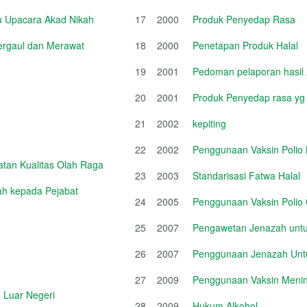
u Upacara Akad Nikah
17
2000
Produk Penyedap Rasa
Bergaul dan Merawat
18
2000
Penetapan Produk Halal
19
2001
Pedoman pelaporan hasil 
20
2001
Produk Penyedap rasa 
21
2002
kepiting
22
2002
Penggunaan Vaksin Polio
tan Kualitas Olah Raga
23
2003
Standarisasi Fatwa Halal
iah kepada Pejabat
24
2005
Penggunaan Vaksin Polio 
25
2007
Pengawetan Jenazah untuk
26
2007
Penggunaan Jenazah Untu
27
2009
Penggunaan Vaksin Mening
 Luar Negeri
28
2009
Hukum Alkohol