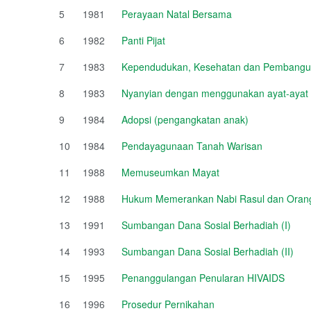
5
1981
Perayaan Natal Bersama
6
1982
Panti Pijat
7
1983
Kependudukan, Kesehatan dan Pembang
8
1983
Nyanyian dengan menggunakan ayat-ayat 
9
1984
Adopsi (pengangkatan anak)
10
1984
Pendayagunaan Tanah Warisan
11
1988
Memuseumkan Mayat
12
1988
Hukum Memerankan Nabi Rasul dan Orang
13
1991
Sumbangan Dana Sosial Berhadiah (I)
14
1993
Sumbangan Dana Sosial Berhadiah (II)
15
1995
Penanggulangan Penularan HIVAIDS
16
1996
Prosedur Pernikahan