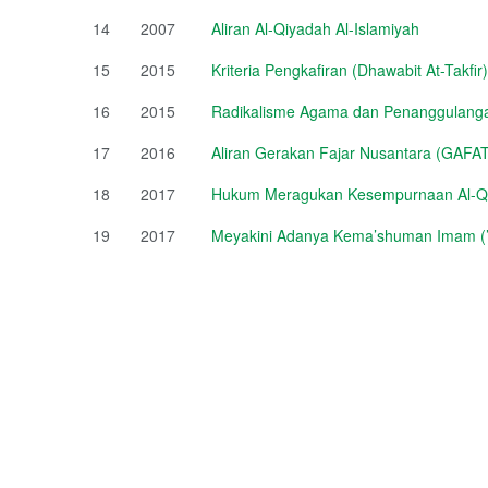
14
2007
Aliran Al-Qiyadah Al-Islamiyah
15
2015
Kriteria Pengkafiran (Dhawabit At-Takfir)
16
2015
Radikalisme Agama dan Penanggulang
17
2016
Aliran Gerakan Fajar Nusantara (GAFA
18
2017
Hukum Meragukan Kesempurnaan Al-Q
19
2017
Meyakini Adanya Kema’shuman Imam (’