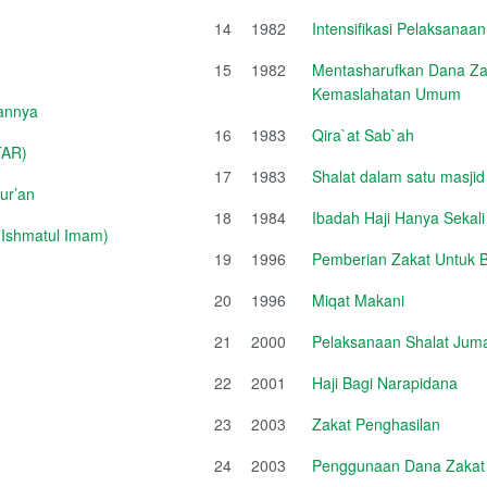
14
1982
Intensifikasi Pelaksanaa
15
1982
Mentasharufkan Dana Zak
Kemaslahatan Umum
annya
16
1983
Qira`at Sab`ah
TAR)
17
1983
Shalat dalam satu masjid
ur’an
18
1984
Ibadah Haji Hanya Sekal
Ishmatul Imam)
19
1996
Pemberian Zakat Untuk 
20
1996
Miqat Makani
21
2000
Pelaksanaan Shalat Jum
22
2001
Haji Bagi Narapidana
23
2003
Zakat Penghasilan
24
2003
Penggunaan Dana Zakat Un