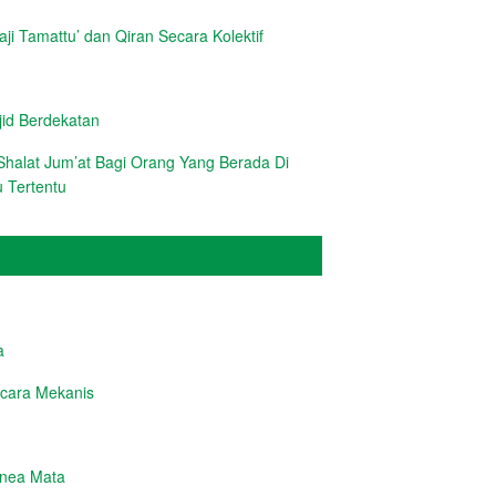
i Tamattu’ dan Qiran Secara Kolektif
d Berdekatan
halat Jum’at Bagi Orang Yang Berada Di
 Tertentu
a
cara Mekanis
rnea Mata