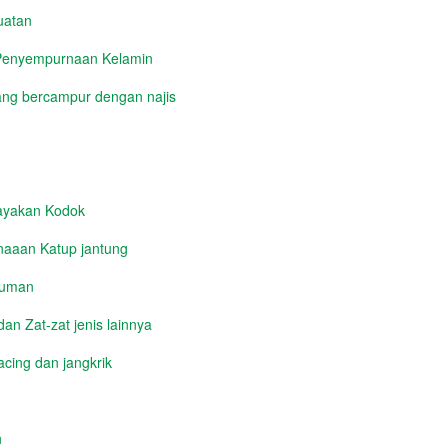
uatan
 Penyempurnaan Kelamin
ng bercampur dengan najis
yakan Kodok
aaan Katup jantung
numan
n Zat-zat jenis lainnya
cing dan jangkrik
h