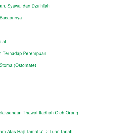
n, Syawal dan Dzulhijah
h Bacaannya
lat
an Terhadap Perempuan
 Stoma (Ostomate)
elaksanaan Thawaf Ifadhah Oleh Orang
m Atas Haji Tamattu’ Di Luar Tanah