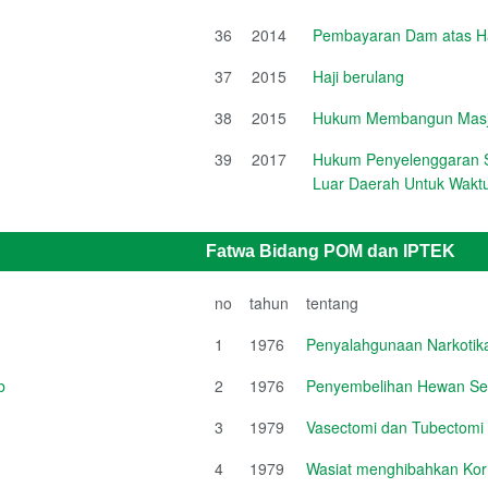
36
2014
Pembayaran Dam atas Haj
37
2015
Haji berulang
38
2015
Hukum Membangun Masji
39
2017
Hukum Penyelenggaran S
Luar Daerah Untuk Waktu
Fatwa Bidang POM dan IPTEK
no
tahun
tentang
1
1976
Penyalahgunaan Narkotik
b
2
1976
Penyembelihan Hewan Se
3
1979
Vasectomi dan Tubectomi
4
1979
Wasiat menghibahkan Ko