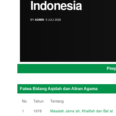
Indonesia
BY
5 JULI 2026
ADMIN
Pimp
Fatwa Bidang Aqidah dan Aliran Agama
No.
Tahun
Tentang
1
1978
Masalah Jama`ah, Khalifah dan Bai`at