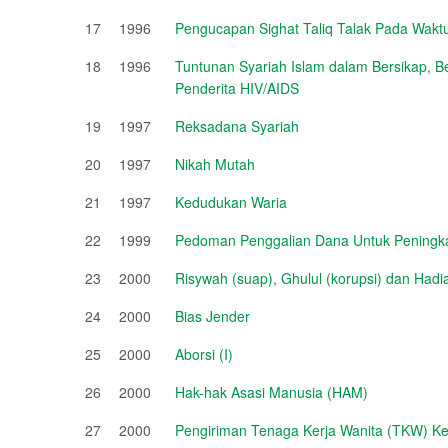
17
1996
Pengucapan Sighat Taliq Talak Pada Wakt
18
1996
Tuntunan Syariah Islam dalam Bersikap, 
Penderita HIV/AIDS
19
1997
Reksadana Syariah
20
1997
Nikah Mutah
21
1997
Kedudukan Waria
22
1999
Pedoman Penggalian Dana Untuk Peningka
23
2000
Risywah (suap), Ghulul (korupsi) dan Had
24
2000
Bias Jender
25
2000
Aborsi (I)
26
2000
Hak-hak Asasi Manusia (HAM)
27
2000
Pengiriman Tenaga Kerja Wanita (TKW) Ke