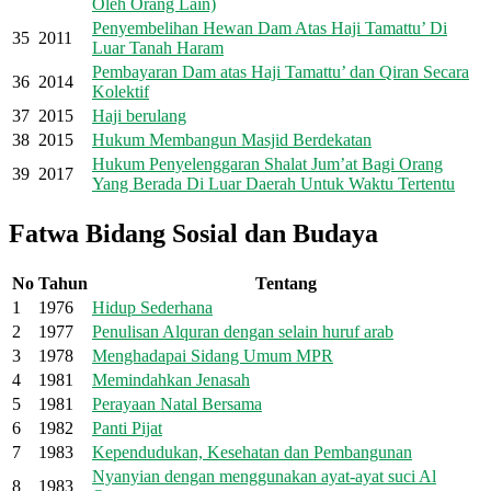
Oleh Orang Lain)
Penyembelihan Hewan Dam Atas Haji Tamattu’ Di
35
2011
Luar Tanah Haram
Pembayaran Dam atas Haji Tamattu’ dan Qiran Secara
36
2014
Kolektif
37
2015
Haji berulang
38
2015
Hukum Membangun Masjid Berdekatan
Hukum Penyelenggaran Shalat Jum’at Bagi Orang
39
2017
Yang Berada Di Luar Daerah Untuk Waktu Tertentu
Fatwa Bidang Sosial dan Budaya
No
Tahun
Tentang
1
1976
Hidup Sederhana
2
1977
Penulisan Alquran dengan selain huruf arab
3
1978
Menghadapai Sidang Umum MPR
4
1981
Memindahkan Jenasah
5
1981
Perayaan Natal Bersama
6
1982
Panti Pijat
7
1983
Kependudukan, Kesehatan dan Pembangunan
Nyanyian dengan menggunakan ayat-ayat suci Al
8
1983