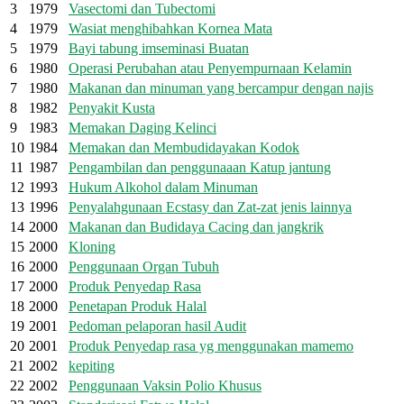
3
1979
Vasectomi dan Tubectomi
4
1979
Wasiat menghibahkan Kornea Mata
5
1979
Bayi tabung imseminasi Buatan
6
1980
Operasi Perubahan atau Penyempurnaan Kelamin
7
1980
Makanan dan minuman yang bercampur dengan najis
8
1982
Penyakit Kusta
9
1983
Memakan Daging Kelinci
10
1984
Memakan dan Membudidayakan Kodok
11
1987
Pengambilan dan penggunaaan Katup jantung
12
1993
Hukum Alkohol dalam Minuman
13
1996
Penyalahgunaan Ecstasy dan Zat-zat jenis lainnya
14
2000
Makanan dan Budidaya Cacing dan jangkrik
15
2000
Kloning
16
2000
Penggunaan Organ Tubuh
17
2000
Produk Penyedap Rasa
18
2000
Penetapan Produk Halal
19
2001
Pedoman pelaporan hasil Audit
20
2001
Produk Penyedap rasa yg menggunakan mamemo
21
2002
kepiting
22
2002
Penggunaan Vaksin Polio Khusus