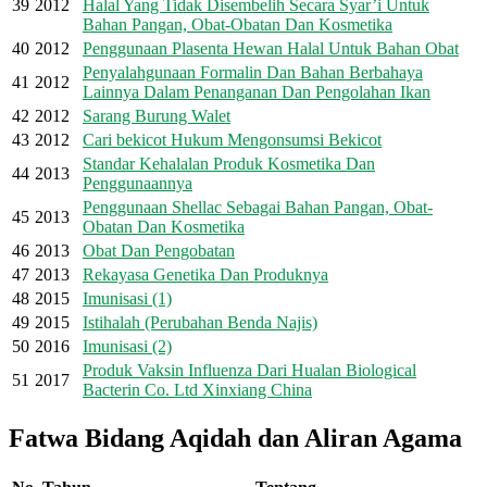
39
2012
Halal Yang Tidak Disembelih Secara Syar’i Untuk
Bahan Pangan, Obat-Obatan Dan Kosmetika
40
2012
Penggunaan Plasenta Hewan Halal Untuk Bahan Obat
Penyalahgunaan Formalin Dan Bahan Berbahaya
41
2012
Lainnya Dalam Penanganan Dan Pengolahan Ikan
42
2012
Sarang Burung Walet
43
2012
Cari bekicot Hukum Mengonsumsi Bekicot
Standar Kehalalan Produk Kosmetika Dan
44
2013
Penggunaannya
Penggunaan Shellac Sebagai Bahan Pangan, Obat-
45
2013
Obatan Dan Kosmetika
46
2013
Obat Dan Pengobatan
47
2013
Rekayasa Genetika Dan Produknya
48
2015
Imunisasi (1)
49
2015
Istihalah (Perubahan Benda Najis)
50
2016
Imunisasi (2)
Produk Vaksin Influenza Dari Hualan Biological
51
2017
Bacterin Co. Ltd Xinxiang China
Fatwa Bidang Aqidah dan Aliran Agama