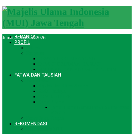
BERANDA
Jumat, 7 Agustus 2026
PROFIL
Sejarah
Pengurus
DEWAN PERTIMBANGAN
DEWAN PIMPINAN HARIAN
PIMPINAN DAN ANGGOTA KOMISI
FATWA DAN TAUSIAH
Fatwa Pusat
Aqidah dan Aliran Agama
Sosial Budaya
POM dan IPTEK
Ijtima’ Ulama
Ijtima’ Ulama Komisi Fatwa Se Indonesia
V 2015
Fatwa Jawa Tengah
REKOMENDASI
Rekomendasi MUI