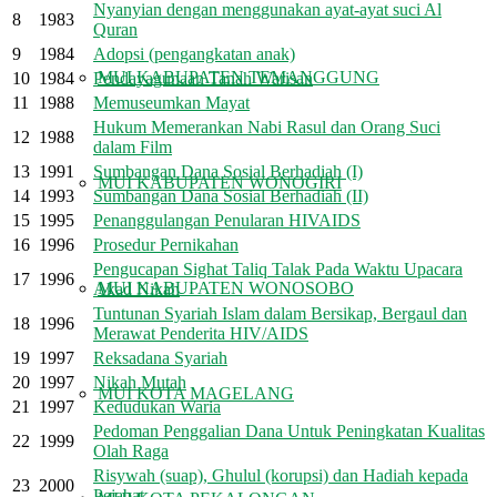
Nyanyian dengan menggunakan ayat-ayat suci Al
8
1983
Quran
9
1984
Adopsi (pengangkatan anak)
MUI KABUPATEN TEMANGGUNG
10
1984
Pendayagunaan Tanah Warisan
11
1988
Memuseumkan Mayat
Hukum Memerankan Nabi Rasul dan Orang Suci
12
1988
dalam Film
13
1991
Sumbangan Dana Sosial Berhadiah (I)
MUI KABUPATEN WONOGIRI
14
1993
Sumbangan Dana Sosial Berhadiah (II)
15
1995
Penanggulangan Penularan HIVAIDS
16
1996
Prosedur Pernikahan
Pengucapan Sighat Taliq Talak Pada Waktu Upacara
17
1996
MUI KABUPATEN WONOSOBO
Akad Nikah
Tuntunan Syariah Islam dalam Bersikap, Bergaul dan
18
1996
Merawat Penderita HIV/AIDS
19
1997
Reksadana Syariah
20
1997
Nikah Mutah
MUI KOTA MAGELANG
21
1997
Kedudukan Waria
Pedoman Penggalian Dana Untuk Peningkatan Kualitas
22
1999
Olah Raga
Risywah (suap), Ghulul (korupsi) dan Hadiah kepada
23
2000
Pejabat