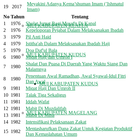
Meyakini Adanya Kema’shuman Imam (’Ishmatul
19
2017
Imam)
No
Tahun
Tentang
1
1976
Sholat Jumat Bagi Musafir Di Kapal
MUI KABUPATEN KLATEN
2
1976
Kepeloporan Pejabat Dalam Melaksanakan Ibadah
3
1979
Pil Anti Haid
4
1979
Istitha'ah Dalam Melaksanakan Ibadah Haji
5
1979
Doa Daf'ul Bala
MUI KABUPATEN KUDUS
6
1980
Miqat Haji dan Umroh I
Shalat Dan Puasa Di Daerah Yang Waktu Siang Dan
7
1980
Malamnya
Penentuan Awal Ramadhan, Awal Syawal-Idul Fitri
8
1980
Dan Awal
MUI KABUPATEN KUDUS
9
1981
Miqat Haji Dan Umroh II
10
1981
Talak Tiga Sekaligus
11
1981
Iddah Wafat
12
1981
Mabit Di Muzdalifah
MUI KABUPATEN MAGELANG
13
1981
Mabit Di Mina
14
1982
Intensifikasi Pelaksanaan Zakat
Mentasharufkan Dana Zakat Untuk Kegiatan Produktif
15
1982
Dan Kemaslahatan Umum