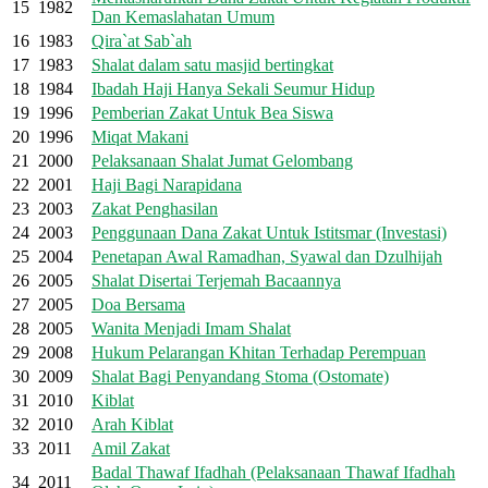
15
1982
Dan Kemaslahatan Umum
16
1983
Qira`at Sab`ah
17
1983
Shalat dalam satu masjid bertingkat
18
1984
Ibadah Haji Hanya Sekali Seumur Hidup
19
1996
Pemberian Zakat Untuk Bea Siswa
20
1996
Miqat Makani
21
2000
Pelaksanaan Shalat Jumat Gelombang
22
2001
Haji Bagi Narapidana
23
2003
Zakat Penghasilan
24
2003
Penggunaan Dana Zakat Untuk Istitsmar (Investasi)
25
2004
Penetapan Awal Ramadhan, Syawal dan Dzulhijah
26
2005
Shalat Disertai Terjemah Bacaannya
27
2005
Doa Bersama
28
2005
Wanita Menjadi Imam Shalat
29
2008
Hukum Pelarangan Khitan Terhadap Perempuan
30
2009
Shalat Bagi Penyandang Stoma (Ostomate)
31
2010
Kiblat
32
2010
Arah Kiblat
33
2011
Amil Zakat
Badal Thawaf Ifadhah (Pelaksanaan Thawaf Ifadhah
34
2011