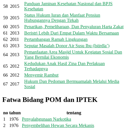
Panduan Jaminan Kesehatan Nasional dan BPJS
58
2015
Kesehatan
Status Hukum Iuran dan Manfaat Pensiun
59
2015
Hubungannya Dengan Tirkah
60
2015
Penarikan, Pemeliharaan, Dan Penyaluran Harta Zakat
61
2013
Beristri Lebih Dari Empat Dalam Waktu Bersamaan
62
2011
Pertambangan Ramah Lingkungan
63
2013
Seputar Masalah Donor Air Susu Ibu (Istirdla’)
Pemanfaatan Area Masjid Untuk Kegiatan Sosial Dan
64
2013
Yang Bernilai Ekonomis
Kedudukan Anak Hasil Zina Dan Perlakuan
65
2012
Terhadapnya
66
2012
Menyemir Rambut
Hukum Dan Pedoman Bermuamalah Melalui Media
67
2017
Sosial
Fatwa Bidang POM dan IPTEK
no
tahun
tentang
1
1976
Penyalahgunaan Narkotika
2
1976
Penyembelihan Hewan Secara Mekanis