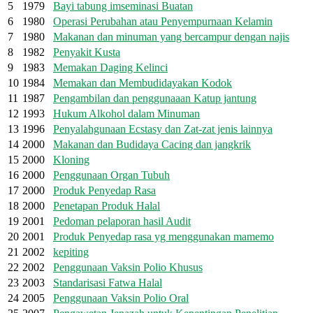
5
1979
Bayi tabung imseminasi Buatan
6
1980
Operasi Perubahan atau Penyempurnaan Kelamin
7
1980
Makanan dan minuman yang bercampur dengan najis
8
1982
Penyakit Kusta
9
1983
Memakan Daging Kelinci
10
1984
Memakan dan Membudidayakan Kodok
11
1987
Pengambilan dan penggunaaan Katup jantung
12
1993
Hukum Alkohol dalam Minuman
13
1996
Penyalahgunaan Ecstasy dan Zat-zat jenis lainnya
14
2000
Makanan dan Budidaya Cacing dan jangkrik
15
2000
Kloning
16
2000
Penggunaan Organ Tubuh
17
2000
Produk Penyedap Rasa
18
2000
Penetapan Produk Halal
19
2001
Pedoman pelaporan hasil Audit
20
2001
Produk Penyedap rasa yg menggunakan mamemo
21
2002
kepiting
22
2002
Penggunaan Vaksin Polio Khusus
23
2003
Standarisasi Fatwa Halal
24
2005
Penggunaan Vaksin Polio Oral