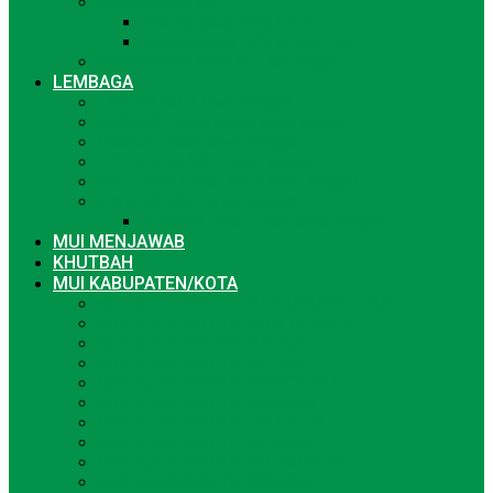
Rekomendasi DPS
Rekomendasi DPS LKS
Rekomendasi DPS BAZ/LAZ
Rekomendasi Studi ke Luar Negeri
LEMBAGA
LPPOM-MUI Jawa Tengah
DSN-MUI Perwakilan Jawa tengah
Muallaf Center Jawa Tengah
LPLH-SDA MUI Jawa Tengah
PW. Ganas Annar-MUI Jawa Tengah
PINBAS-MUI Jawa Tengah
Koperasi Halal Umat Jawa Tengah
MUI MENJAWAB
KHUTBAH
MUI KABUPATEN/KOTA
MUI KABUPATEN BANJARNEGARA
MUI KABUPATEN BANYUMAS
MUI KABUPATEN BATANG
MUI KABUPATEN BLORA
MUI KABUPATEN BOYOLALI
MUI KABUPATEN BREBES
MUI KABUPATEN CILACAP
MUI KABUPATEN DEMAK
MUI KABUPATEN GROBOGAN
MUI KABUPATEN JEPARA