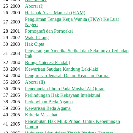
25
2000
Aborsi (I)
26
2000
Hak-hak Asasi Manusia (HAM)
Pengiriman Tenaga Kerja Wanita (TKW) Ke Luar
27
2000
Negeri
28
2001
Pornografi dan Pornoaksi
29
2002
Wakaf Uang
30
2003
Hak Cipta
Penyerangan Amerika Serikat dan Sekutunya Terhadap
31
2003
Irak
32
2004
Bunga (Interest Fa'idah)
33
2004
Kewarisan Saudara Kandung Laki-laki
34
2004
Pengurusan Jenasah Dalam Keadaan Darurat
35
2005
Aborsi (II)
36
2005
Penempelan Photo Pada Mushaf Al Quran
37
2005
Perlindungan Hak Kekayaan Intelektual
38
2005
Perkawinan Beda Agama
39
2005
Kewarisan Beda Agama
40
2005
Kriteria Maslahat
Pencabutan Hak Milik Pribadi Untuk Kepentingan
41
2005
Umum