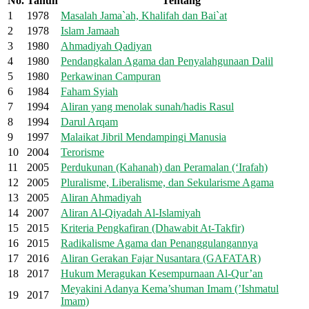
No.
Tahun
Tentang
1
1978
Masalah Jama`ah, Khalifah dan Bai`at
2
1978
Islam Jamaah
3
1980
Ahmadiyah Qadiyan
4
1980
Pendangkalan Agama dan Penyalahgunaan Dalil
5
1980
Perkawinan Campuran
6
1984
Faham Syiah
7
1994
Aliran yang menolak sunah/hadis Rasul
8
1994
Darul Arqam
9
1997
Malaikat Jibril Mendampingi Manusia
10
2004
Terorisme
11
2005
Perdukunan (Kahanah) dan Peramalan (‘Irafah)
12
2005
Pluralisme, Liberalisme, dan Sekularisme Agama
13
2005
Aliran Ahmadiyah
14
2007
Aliran Al-Qiyadah Al-Islamiyah
15
2015
Kriteria Pengkafiran (Dhawabit At-Takfir)
16
2015
Radikalisme Agama dan Penanggulangannya
17
2016
Aliran Gerakan Fajar Nusantara (GAFATAR)
18
2017
Hukum Meragukan Kesempurnaan Al-Qur’an
Meyakini Adanya Kema’shuman Imam (’Ishmatul
19
2017
Imam)