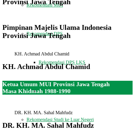
Provinsi Jawa Tengah
Rekomendasi MUI
Pimpinan Majelis Ulama Indonesia
Rekomendasi DPS
Provinsi Jawa Tengah
KH. Achmad Abdul Chamid
Rekomendasi DPS LKS
KH. Achmad Abdul Chamid
Ketua Umum MUI Provinsi Jawa Tengah
Masa Khidmah 1988-1990
Rekomendasi DPS BAZ/LAZ
DR. KH. MA. Sahal Mahfudz
Rekomendasi Studi ke Luar Negeri
DR. KH. MA. Sahal Mahfudz