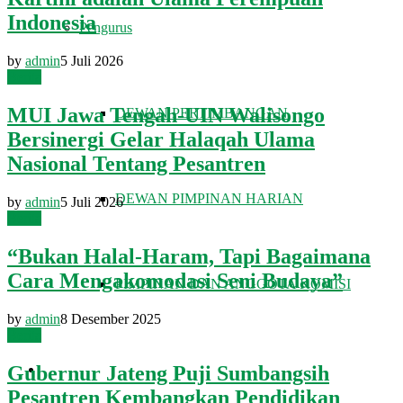
Indonesia
Pengurus
by
admin
5 Juli 2026
Berita
MUI Jawa Tengah-UIN Walisongo
DEWAN PERTIMBANGAN
Bersinergi Gelar Halaqah Ulama
Nasional Tentang Pesantren
DEWAN PIMPINAN HARIAN
by
admin
5 Juli 2026
Berita
“Bukan Halal-Haram, Tapi Bagaimana
Cara Mengakomodasi Seni Budaya”
PIMPINAN DAN ANGGOTA KOMISI
by
admin
8 Desember 2025
Berita
FATWA DAN TAUSIAH
Gubernur Jateng Puji Sumbangsih
Pesantren Kembangkan Pendidikan