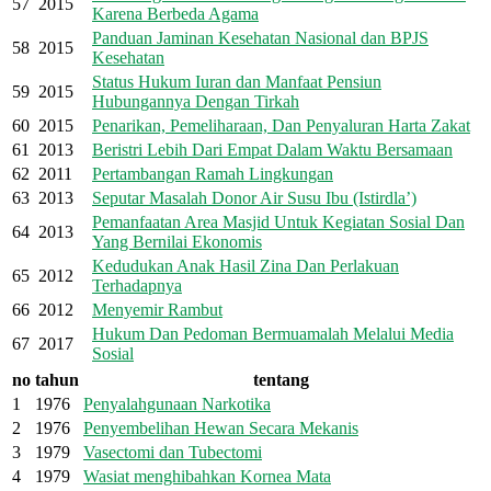
57
2015
Karena Berbeda Agama
Panduan Jaminan Kesehatan Nasional dan BPJS
58
2015
Kesehatan
Status Hukum Iuran dan Manfaat Pensiun
59
2015
Hubungannya Dengan Tirkah
60
2015
Penarikan, Pemeliharaan, Dan Penyaluran Harta Zakat
61
2013
Beristri Lebih Dari Empat Dalam Waktu Bersamaan
62
2011
Pertambangan Ramah Lingkungan
63
2013
Seputar Masalah Donor Air Susu Ibu (Istirdla’)
Pemanfaatan Area Masjid Untuk Kegiatan Sosial Dan
64
2013
Yang Bernilai Ekonomis
Kedudukan Anak Hasil Zina Dan Perlakuan
65
2012
Terhadapnya
66
2012
Menyemir Rambut
Hukum Dan Pedoman Bermuamalah Melalui Media
67
2017
Sosial
no
tahun
tentang
1
1976
Penyalahgunaan Narkotika
2
1976
Penyembelihan Hewan Secara Mekanis
3
1979
Vasectomi dan Tubectomi
4
1979
Wasiat menghibahkan Kornea Mata