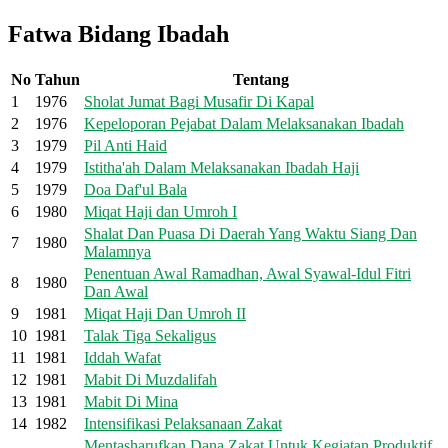
Fatwa Bidang Ibadah
No
Tahun
Tentang
1
1976
Sholat Jumat Bagi Musafir Di Kapal
2
1976
Kepeloporan Pejabat Dalam Melaksanakan Ibadah
3
1979
Pil Anti Haid
4
1979
Istitha'ah Dalam Melaksanakan Ibadah Haji
5
1979
Doa Daf'ul Bala
6
1980
Miqat Haji dan Umroh I
Shalat Dan Puasa Di Daerah Yang Waktu Siang Dan
7
1980
Malamnya
Penentuan Awal Ramadhan, Awal Syawal-Idul Fitri
8
1980
Dan Awal
9
1981
Miqat Haji Dan Umroh II
10
1981
Talak Tiga Sekaligus
11
1981
Iddah Wafat
12
1981
Mabit Di Muzdalifah
13
1981
Mabit Di Mina
14
1982
Intensifikasi Pelaksanaan Zakat
Mentasharufkan Dana Zakat Untuk Kegiatan Produktif