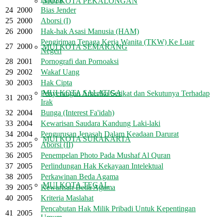
MUI KOTA PEKALONGAN
24
2000
Bias Jender
25
2000
Aborsi (I)
26
2000
Hak-hak Asasi Manusia (HAM)
Pengiriman Tenaga Kerja Wanita (TKW) Ke Luar
27
2000
MUI KOTA SEMARANG
Negeri
28
2001
Pornografi dan Pornoaksi
29
2002
Wakaf Uang
30
2003
Hak Cipta
MUI KOTA SALATIGA
Penyerangan Amerika Serikat dan Sekutunya Terhadap
31
2003
Irak
32
2004
Bunga (Interest Fa'idah)
33
2004
Kewarisan Saudara Kandung Laki-laki
34
2004
Pengurusan Jenasah Dalam Keadaan Darurat
MUI KOTA SURAKARTA
35
2005
Aborsi (II)
36
2005
Penempelan Photo Pada Mushaf Al Quran
37
2005
Perlindungan Hak Kekayaan Intelektual
38
2005
Perkawinan Beda Agama
MUI KOTA TEGAL
39
2005
Kewarisan Beda Agama
40
2005
Kriteria Maslahat
Pencabutan Hak Milik Pribadi Untuk Kepentingan
41
2005