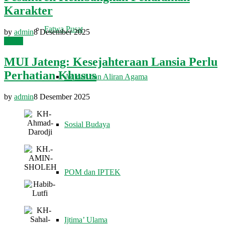
Karakter
Fatwa Pusat
by
admin
8 Desember 2025
Berita
MUI Jateng: Kesejahteraan Lansia Perlu
Perhatian Khusus
Aqidah dan Aliran Agama
by
admin
8 Desember 2025
Sosial Budaya
POM dan IPTEK
Ijtima’ Ulama