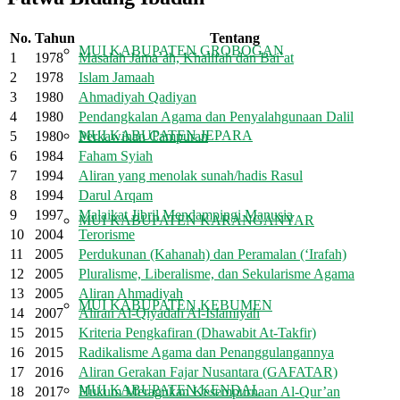
No.
Tahun
Tentang
MUI KABUPATEN GROBOGAN
1
1978
Masalah Jama`ah, Khalifah dan Bai`at
2
1978
Islam Jamaah
3
1980
Ahmadiyah Qadiyan
4
1980
Pendangkalan Agama dan Penyalahgunaan Dalil
MUI KABUPATEN JEPARA
5
1980
Perkawinan Campuran
6
1984
Faham Syiah
7
1994
Aliran yang menolak sunah/hadis Rasul
8
1994
Darul Arqam
9
1997
Malaikat Jibril Mendampingi Manusia
MUI KABUPATEN KARANGANYAR
10
2004
Terorisme
11
2005
Perdukunan (Kahanah) dan Peramalan (‘Irafah)
12
2005
Pluralisme, Liberalisme, dan Sekularisme Agama
13
2005
Aliran Ahmadiyah
MUI KABUPATEN KEBUMEN
14
2007
Aliran Al-Qiyadah Al-Islamiyah
15
2015
Kriteria Pengkafiran (Dhawabit At-Takfir)
16
2015
Radikalisme Agama dan Penanggulangannya
17
2016
Aliran Gerakan Fajar Nusantara (GAFATAR)
MUI KABUPATEN KENDAL
18
2017
Hukum Meragukan Kesempurnaan Al-Qur’an