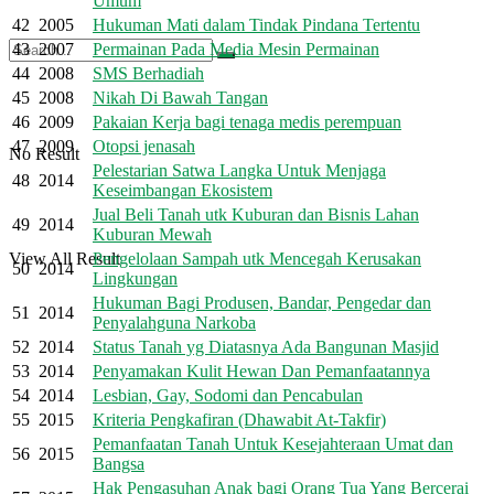
Umum
42
2005
Hukuman Mati dalam Tindak Pindana Tertentu
43
2007
Permainan Pada Media Mesin Permainan
44
2008
SMS Berhadiah
45
2008
Nikah Di Bawah Tangan
46
2009
Pakaian Kerja bagi tenaga medis perempuan
47
2009
Otopsi jenasah
No Result
Pelestarian Satwa Langka Untuk Menjaga
48
2014
Keseimbangan Ekosistem
Jual Beli Tanah utk Kuburan dan Bisnis Lahan
49
2014
Kuburan Mewah
Pengelolaan Sampah utk Mencegah Kerusakan
View All Result
50
2014
Lingkungan
Hukuman Bagi Produsen, Bandar, Pengedar dan
51
2014
Penyalahguna Narkoba
52
2014
Status Tanah yg Diatasnya Ada Bangunan Masjid
53
2014
Penyamakan Kulit Hewan Dan Pemanfaatannya
54
2014
Lesbian, Gay, Sodomi dan Pencabulan
55
2015
Kriteria Pengkafiran (Dhawabit At-Takfir)
Pemanfaatan Tanah Untuk Kesejahteraan Umat dan
56
2015
Bangsa
Hak Pengasuhan Anak bagi Orang Tua Yang Bercerai