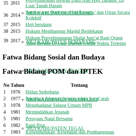
Penyembelihan Hewan Dam Atas Haji Tamattu’ Di
35
2011
Luar Tanah Haram
Pembayaran Dam atas Haji Tamattu’ dan Qiran Secara
MUI KABUPATEN REMBANG
36
2014
Kolektif
37
2015
Haji berulang
38
2015
Hukum Membangun Masjid Berdekatan
Hukum Penyelenggaran Shalat Jum’at Bagi Orang
39
2017
MUI KABUPATEN SEMARANG
Yang Berada Di Luar Daerah Untuk Waktu Tertentu
Fatwa Bidang Sosial dan Budaya
Fatwa Bidang POM dan IPTEK
MUI KABUPATEN SRAGEN
No
Tahun
Tentang
1
1976
Hidup Sederhana
2
1977
Penulisan Alquran dengan selain huruf arab
MUI KABUPATEN SUKOHARJO
3
1978
Menghadapai Sidang Umum MPR
4
1981
Memindahkan Jenasah
5
1981
Perayaan Natal Bersama
6
1982
Panti Pijat
MUI KABUPATEN TEGAL
7
1983
Kependudukan, Kesehatan dan Pembangunan