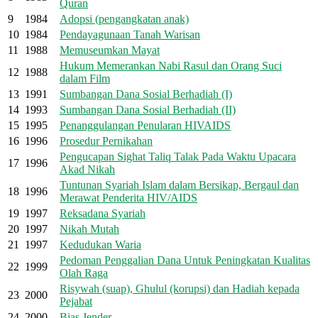
Quran
9
1984
Adopsi (pengangkatan anak)
10
1984
Pendayagunaan Tanah Warisan
11
1988
Memuseumkan Mayat
Hukum Memerankan Nabi Rasul dan Orang Suci
12
1988
dalam Film
13
1991
Sumbangan Dana Sosial Berhadiah (I)
14
1993
Sumbangan Dana Sosial Berhadiah (II)
15
1995
Penanggulangan Penularan HIVAIDS
16
1996
Prosedur Pernikahan
Pengucapan Sighat Taliq Talak Pada Waktu Upacara
17
1996
Akad Nikah
Tuntunan Syariah Islam dalam Bersikap, Bergaul dan
18
1996
Merawat Penderita HIV/AIDS
19
1997
Reksadana Syariah
20
1997
Nikah Mutah
21
1997
Kedudukan Waria
Pedoman Penggalian Dana Untuk Peningkatan Kualitas
22
1999
Olah Raga
Risywah (suap), Ghulul (korupsi) dan Hadiah kepada
23
2000
Pejabat
24
2000
Bias Jender