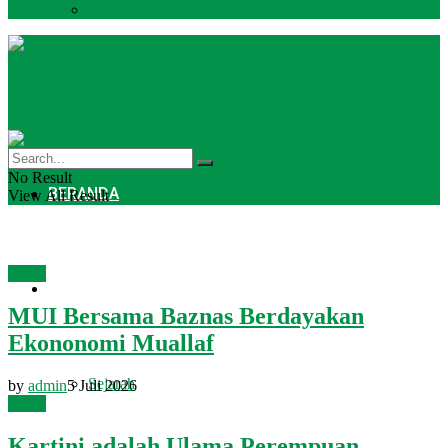
MUI KOTA TEGAL
No Result
BERANDA
View All Result
Berita
PROFIL
MUI Bersama Baznas Berdayakan
Ekononomi Muallaf
Sejarah
by
admin
5 Juli 2026
Berita
Kartini adalah Ulama Perempuan