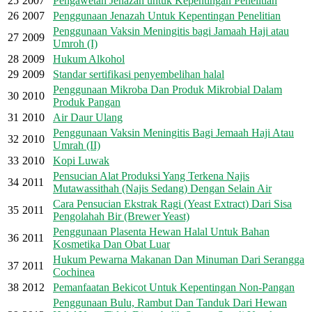
25
2007
Pengawetan Jenazah untuk Kepentingan Penelitian
26
2007
Penggunaan Jenazah Untuk Kepentingan Penelitian
Penggunaan Vaksin Meningitis bagi Jamaah Haji atau
27
2009
Umroh (I)
28
2009
Hukum Alkohol
29
2009
Standar sertifikasi penyembelihan halal
Penggunaan Mikroba Dan Produk Mikrobial Dalam
30
2010
Produk Pangan
31
2010
Air Daur Ulang
Penggunaan Vaksin Meningitis Bagi Jemaah Haji Atau
32
2010
Umrah (II)
33
2010
Kopi Luwak
Pensucian Alat Produksi Yang Terkena Najis
34
2011
Mutawassithah (Najis Sedang) Dengan Selain Air
Cara Pensucian Ekstrak Ragi (Yeast Extract) Dari Sisa
35
2011
Pengolahah Bir (Brewer Yeast)
Penggunaan Plasenta Hewan Halal Untuk Bahan
36
2011
Kosmetika Dan Obat Luar
Hukum Pewarna Makanan Dan Minuman Dari Serangga
37
2011
Cochinea
38
2012
Pemanfaatan Bekicot Untuk Kepentingan Non-Pangan
Penggunaan Bulu, Rambut Dan Tanduk Dari Hewan