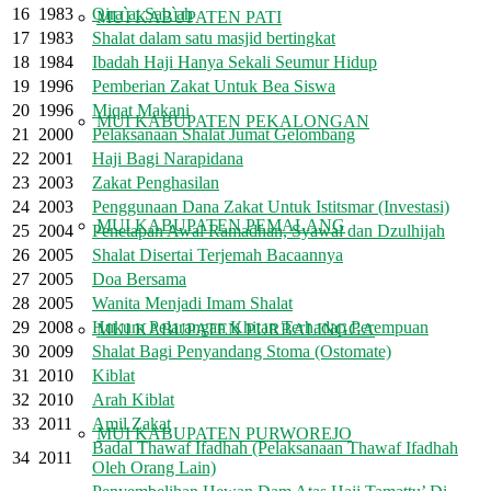
16
1983
Qira`at Sab`ah
MUI KABUPATEN PATI
17
1983
Shalat dalam satu masjid bertingkat
18
1984
Ibadah Haji Hanya Sekali Seumur Hidup
19
1996
Pemberian Zakat Untuk Bea Siswa
20
1996
Miqat Makani
MUI KABUPATEN PEKALONGAN
21
2000
Pelaksanaan Shalat Jumat Gelombang
22
2001
Haji Bagi Narapidana
23
2003
Zakat Penghasilan
24
2003
Penggunaan Dana Zakat Untuk Istitsmar (Investasi)
MUI KABUPATEN PEMALANG
25
2004
Penetapan Awal Ramadhan, Syawal dan Dzulhijah
26
2005
Shalat Disertai Terjemah Bacaannya
27
2005
Doa Bersama
28
2005
Wanita Menjadi Imam Shalat
29
2008
Hukum Pelarangan Khitan Terhadap Perempuan
MUI KABUPATEN PURBALINGGA
30
2009
Shalat Bagi Penyandang Stoma (Ostomate)
31
2010
Kiblat
32
2010
Arah Kiblat
33
2011
Amil Zakat
MUI KABUPATEN PURWOREJO
Badal Thawaf Ifadhah (Pelaksanaan Thawaf Ifadhah
34
2011
Oleh Orang Lain)