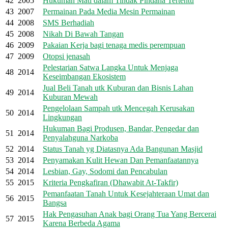
42
2005
Hukuman Mati dalam Tindak Pindana Tertentu
43
2007
Permainan Pada Media Mesin Permainan
44
2008
SMS Berhadiah
45
2008
Nikah Di Bawah Tangan
46
2009
Pakaian Kerja bagi tenaga medis perempuan
47
2009
Otopsi jenasah
Pelestarian Satwa Langka Untuk Menjaga
48
2014
Keseimbangan Ekosistem
Jual Beli Tanah utk Kuburan dan Bisnis Lahan
49
2014
Kuburan Mewah
Pengelolaan Sampah utk Mencegah Kerusakan
50
2014
Lingkungan
Hukuman Bagi Produsen, Bandar, Pengedar dan
51
2014
Penyalahguna Narkoba
52
2014
Status Tanah yg Diatasnya Ada Bangunan Masjid
53
2014
Penyamakan Kulit Hewan Dan Pemanfaatannya
54
2014
Lesbian, Gay, Sodomi dan Pencabulan
55
2015
Kriteria Pengkafiran (Dhawabit At-Takfir)
Pemanfaatan Tanah Untuk Kesejahteraan Umat dan
56
2015
Bangsa
Hak Pengasuhan Anak bagi Orang Tua Yang Bercerai
57
2015
Karena Berbeda Agama