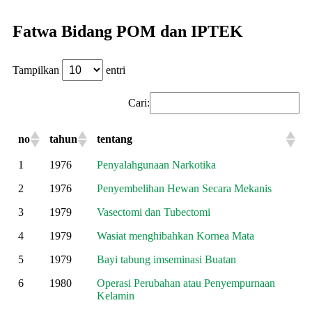
Fatwa Bidang POM dan IPTEK
Tampilkan
entri
Cari:
no
tahun
tentang
1
1976
Penyalahgunaan Narkotika
2
1976
Penyembelihan Hewan Secara Mekanis
3
1979
Vasectomi dan Tubectomi
4
1979
Wasiat menghibahkan Kornea Mata
5
1979
Bayi tabung imseminasi Buatan
6
1980
Operasi Perubahan atau Penyempurnaan
Kelamin