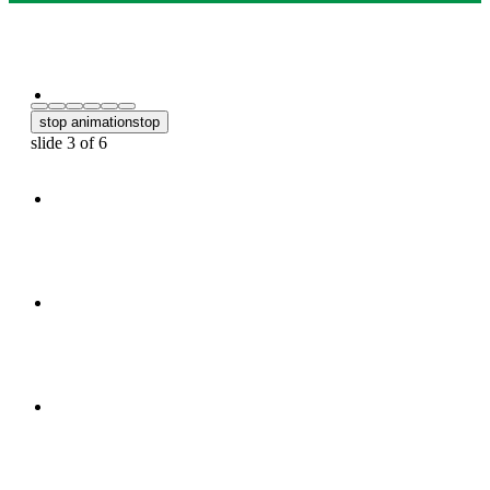
PROFIL
stop animation
stop
slide
4
of 6
FATWA DAN TAUSIAH
REKOMENDASI
LEMBAGA