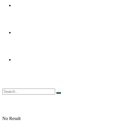
MUI MENJAWAB
KHUTBAH
MUI KABUPATEN/KOTA
No Result