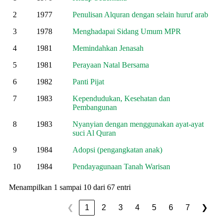
2
1977
Penulisan Alquran dengan selain huruf arab
3
1978
Menghadapai Sidang Umum MPR
4
1981
Memindahkan Jenasah
5
1981
Perayaan Natal Bersama
6
1982
Panti Pijat
7
1983
Kependudukan, Kesehatan dan
Pembangunan
8
1983
Nyanyian dengan menggunakan ayat-ayat
suci Al Quran
9
1984
Adopsi (pengangkatan anak)
10
1984
Pendayagunaan Tanah Warisan
Menampilkan 1 sampai 10 dari 67 entri
1
2
3
4
5
6
7
❮
❯