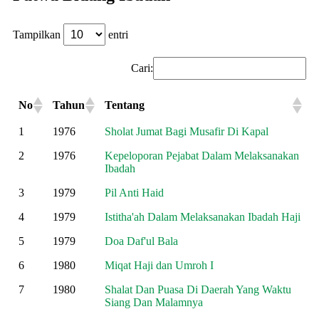
Tampilkan
entri
Cari:
No
Tahun
Tentang
No
Tahun
Tentang
1
1976
Sholat Jumat Bagi Musafir Di Kapal
2
1976
Kepeloporan Pejabat Dalam Melaksanakan
Ibadah
3
1979
Pil Anti Haid
4
1979
Istitha'ah Dalam Melaksanakan Ibadah Haji
5
1979
Doa Daf'ul Bala
6
1980
Miqat Haji dan Umroh I
7
1980
Shalat Dan Puasa Di Daerah Yang Waktu
Siang Dan Malamnya