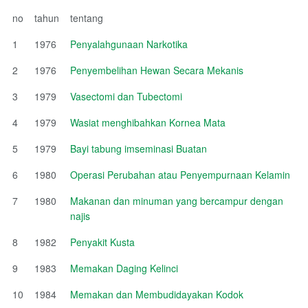
no
tahun
tentang
1
1976
Penyalahgunaan Narkotika
2
1976
Penyembelihan Hewan Secara Mekanis
3
1979
Vasectomi dan Tubectomi
4
1979
Wasiat menghibahkan Kornea Mata
5
1979
Bayi tabung imseminasi Buatan
6
1980
Operasi Perubahan atau Penyempurnaan Kelamin
7
1980
Makanan dan minuman yang bercampur dengan
najis
8
1982
Penyakit Kusta
9
1983
Memakan Daging Kelinci
10
1984
Memakan dan Membudidayakan Kodok