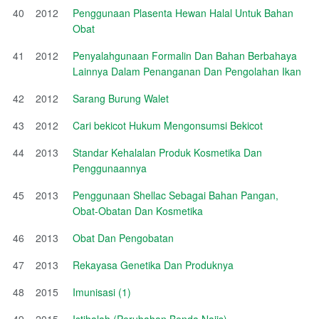
40
2012
Penggunaan Plasenta Hewan Halal Untuk Bahan
Obat
41
2012
Penyalahgunaan Formalin Dan Bahan Berbahaya
Lainnya Dalam Penanganan Dan Pengolahan Ikan
42
2012
Sarang Burung Walet
43
2012
Cari bekicot Hukum Mengonsumsi Bekicot
44
2013
Standar Kehalalan Produk Kosmetika Dan
Penggunaannya
45
2013
Penggunaan Shellac Sebagai Bahan Pangan,
Obat-Obatan Dan Kosmetika
46
2013
Obat Dan Pengobatan
47
2013
Rekayasa Genetika Dan Produknya
48
2015
Imunisasi (1)
49
2015
Istihalah (Perubahan Benda Najis)