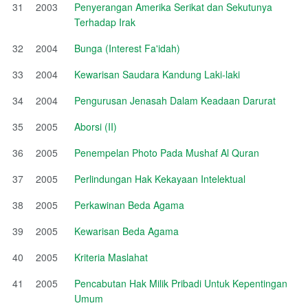
31
2003
Penyerangan Amerika Serikat dan Sekutunya
Terhadap Irak
32
2004
Bunga (Interest Fa'idah)
33
2004
Kewarisan Saudara Kandung Laki-laki
34
2004
Pengurusan Jenasah Dalam Keadaan Darurat
35
2005
Aborsi (II)
36
2005
Penempelan Photo Pada Mushaf Al Quran
37
2005
Perlindungan Hak Kekayaan Intelektual
38
2005
Perkawinan Beda Agama
39
2005
Kewarisan Beda Agama
40
2005
Kriteria Maslahat
41
2005
Pencabutan Hak Milik Pribadi Untuk Kepentingan
Umum