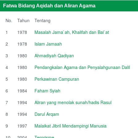
Fatwa Bidang Aqidah dan Aliran Agama
No.
Tahun
Tentang
1
1978
Masalah Jama`ah, Khalifah dan Bai`at
2
1978
Islam Jamaah
3
1980
Ahmadiyah Qadiyan
4
1980
Pendangkalan Agama dan Penyalahgunaan Dalil
5
1980
Perkawinan Campuran
6
1984
Faham Syiah
7
1994
Aliran yang menolak sunah/hadis Rasul
8
1994
Darul Arqam
9
1997
Malaikat Jibril Mendampingi Manusia
10
2004
Terorisme