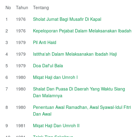
No
Tahun
Tentang
1
1976
Sholat Jumat Bagi Musafir Di Kapal
2
1976
Kepeloporan Pejabat Dalam Melaksanakan Ibadah
3
1979
Pil Anti Haid
4
1979
Istitha'ah Dalam Melaksanakan Ibadah Haji
5
1979
Doa Daf'ul Bala
6
1980
Miqat Haji dan Umroh I
7
1980
Shalat Dan Puasa Di Daerah Yang Waktu Siang
Dan Malamnya
8
1980
Penentuan Awal Ramadhan, Awal Syawal-Idul Fitri
Dan Awal
9
1981
Miqat Haji Dan Umroh II
10
1981
Talak Tiga Sekaligus