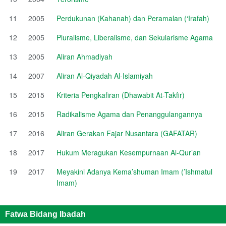
11
2005
Perdukunan (Kahanah) dan Peramalan (‘Irafah)
12
2005
Pluralisme, Liberalisme, dan Sekularisme Agama
13
2005
Aliran Ahmadiyah
14
2007
Aliran Al-Qiyadah Al-Islamiyah
15
2015
Kriteria Pengkafiran (Dhawabit At-Takfir)
16
2015
Radikalisme Agama dan Penanggulangannya
17
2016
Aliran Gerakan Fajar Nusantara (GAFATAR)
18
2017
Hukum Meragukan Kesempurnaan Al-Qur’an
19
2017
Meyakini Adanya Kema’shuman Imam (’Ishmatul
Imam)
Fatwa Bidang Ibadah