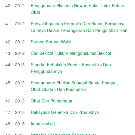
40
2012
Penggunaan Plasenta Hewan Halal Untuk Bahan
Obat
41
2012
Penyalahgunaan Formalin Dan Bahan Berbahaya
Lainnya Dalam Penanganan Dan Pengolahan Ikan
42
2012
Sarang Burung Walet
43
2012
Cari bekicot Hukum Mengonsumsi Bekicot
44
2013
Standar Kehalalan Produk Kosmetika Dan
Penggunaannya
45
2013
Penggunaan Shellac Sebagai Bahan Pangan,
Obat-Obatan Dan Kosmetika
46
2013
Obat Dan Pengobatan
47
2013
Rekayasa Genetika Dan Produknya
48
2015
Imunisasi (1)
49
2015
Istihalah (Perubahan Benda Najis)