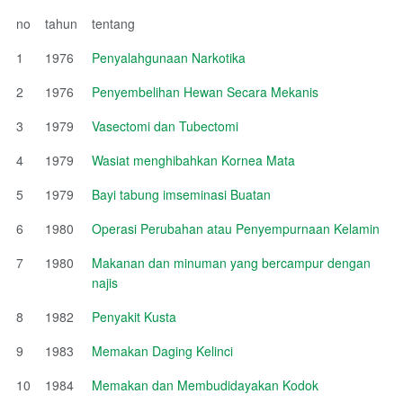
no
tahun
tentang
1
1976
Penyalahgunaan Narkotika
2
1976
Penyembelihan Hewan Secara Mekanis
3
1979
Vasectomi dan Tubectomi
4
1979
Wasiat menghibahkan Kornea Mata
5
1979
Bayi tabung imseminasi Buatan
6
1980
Operasi Perubahan atau Penyempurnaan Kelamin
7
1980
Makanan dan minuman yang bercampur dengan
najis
8
1982
Penyakit Kusta
9
1983
Memakan Daging Kelinci
10
1984
Memakan dan Membudidayakan Kodok