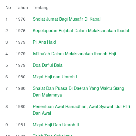
No
Tahun
Tentang
1
1976
Sholat Jumat Bagi Musafir Di Kapal
2
1976
Kepeloporan Pejabat Dalam Melaksanakan Ibadah
3
1979
Pil Anti Haid
4
1979
Istitha'ah Dalam Melaksanakan Ibadah Haji
5
1979
Doa Daf'ul Bala
6
1980
Miqat Haji dan Umroh I
7
1980
Shalat Dan Puasa Di Daerah Yang Waktu Siang
Dan Malamnya
8
1980
Penentuan Awal Ramadhan, Awal Syawal-Idul Fitri
Dan Awal
9
1981
Miqat Haji Dan Umroh II
10
1981
Talak Tiga Sekaligus