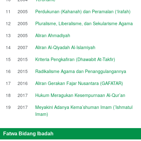
11
2005
Perdukunan (Kahanah) dan Peramalan (‘Irafah)
12
2005
Pluralisme, Liberalisme, dan Sekularisme Agama
13
2005
Aliran Ahmadiyah
14
2007
Aliran Al-Qiyadah Al-Islamiyah
15
2015
Kriteria Pengkafiran (Dhawabit At-Takfir)
16
2015
Radikalisme Agama dan Penanggulangannya
17
2016
Aliran Gerakan Fajar Nusantara (GAFATAR)
18
2017
Hukum Meragukan Kesempurnaan Al-Qur’an
19
2017
Meyakini Adanya Kema’shuman Imam (’Ishmatul
Imam)
Fatwa Bidang Ibadah