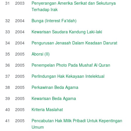
31
2003
Penyerangan Amerika Serikat dan Sekutunya
Terhadap Irak
32
2004
Bunga (Interest Fa'idah)
33
2004
Kewarisan Saudara Kandung Laki-laki
34
2004
Pengurusan Jenasah Dalam Keadaan Darurat
35
2005
Aborsi (II)
36
2005
Penempelan Photo Pada Mushaf Al Quran
37
2005
Perlindungan Hak Kekayaan Intelektual
38
2005
Perkawinan Beda Agama
39
2005
Kewarisan Beda Agama
40
2005
Kriteria Maslahat
41
2005
Pencabutan Hak Milik Pribadi Untuk Kepentingan
Umum