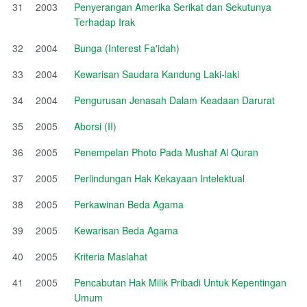
31
2003
Penyerangan Amerika Serikat dan Sekutunya
Terhadap Irak
32
2004
Bunga (Interest Fa'idah)
33
2004
Kewarisan Saudara Kandung Laki-laki
34
2004
Pengurusan Jenasah Dalam Keadaan Darurat
35
2005
Aborsi (II)
36
2005
Penempelan Photo Pada Mushaf Al Quran
37
2005
Perlindungan Hak Kekayaan Intelektual
38
2005
Perkawinan Beda Agama
39
2005
Kewarisan Beda Agama
40
2005
Kriteria Maslahat
41
2005
Pencabutan Hak Milik Pribadi Untuk Kepentingan
Umum