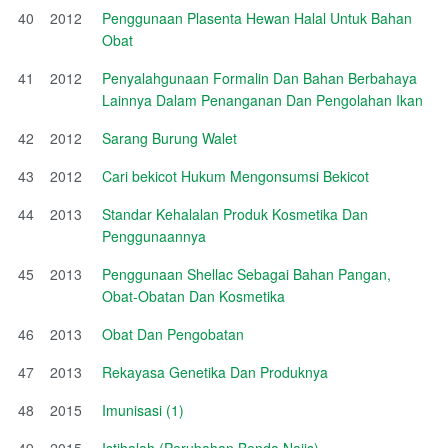
40
2012
Penggunaan Plasenta Hewan Halal Untuk Bahan
Obat
41
2012
Penyalahgunaan Formalin Dan Bahan Berbahaya
Lainnya Dalam Penanganan Dan Pengolahan Ikan
42
2012
Sarang Burung Walet
43
2012
Cari bekicot Hukum Mengonsumsi Bekicot
44
2013
Standar Kehalalan Produk Kosmetika Dan
Penggunaannya
45
2013
Penggunaan Shellac Sebagai Bahan Pangan,
Obat-Obatan Dan Kosmetika
46
2013
Obat Dan Pengobatan
47
2013
Rekayasa Genetika Dan Produknya
48
2015
Imunisasi (1)
49
2015
Istihalah (Perubahan Benda Najis)