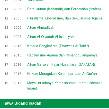
11
2005
Perdukunan (Kahanah) dan Peramalan (‘Irafah)
12
2005
Pluralisme, Liberalisme, dan Sekularisme Agama
13
2005
Aliran Ahmadiyah
14
2007
Aliran Al-Qiyadah Al-Islamiyah
15
2015
Kriteria Pengkafiran (Dhawabit At-Takfir)
16
2015
Radikalisme Agama dan Penanggulangannya
17
2016
Aliran Gerakan Fajar Nusantara (GAFATAR)
18
2017
Hukum Meragukan Kesempurnaan Al-Qur’an
19
2017
Meyakini Adanya Kema’shuman Imam (’Ishmatul
Imam)
Fatwa Bidang Ibadah