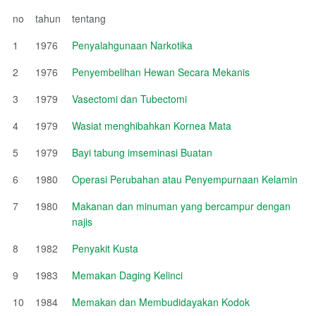
no
tahun
tentang
1
1976
Penyalahgunaan Narkotika
2
1976
Penyembelihan Hewan Secara Mekanis
3
1979
Vasectomi dan Tubectomi
4
1979
Wasiat menghibahkan Kornea Mata
5
1979
Bayi tabung imseminasi Buatan
6
1980
Operasi Perubahan atau Penyempurnaan Kelamin
7
1980
Makanan dan minuman yang bercampur dengan
najis
8
1982
Penyakit Kusta
9
1983
Memakan Daging Kelinci
10
1984
Memakan dan Membudidayakan Kodok