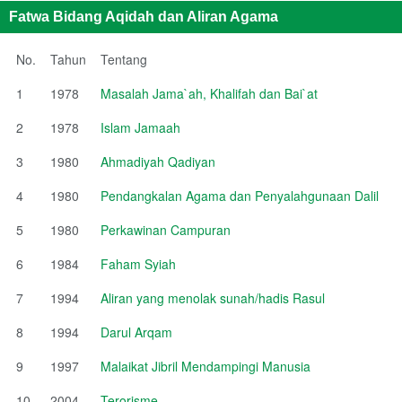
Fatwa Bidang Aqidah dan Aliran Agama
No.
Tahun
Tentang
1
1978
Masalah Jama`ah, Khalifah dan Bai`at
2
1978
Islam Jamaah
3
1980
Ahmadiyah Qadiyan
4
1980
Pendangkalan Agama dan Penyalahgunaan Dalil
5
1980
Perkawinan Campuran
6
1984
Faham Syiah
7
1994
Aliran yang menolak sunah/hadis Rasul
8
1994
Darul Arqam
9
1997
Malaikat Jibril Mendampingi Manusia
10
2004
Terorisme