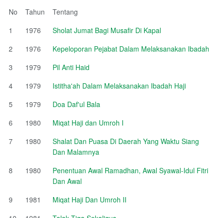
No
Tahun
Tentang
1
1976
Sholat Jumat Bagi Musafir Di Kapal
2
1976
Kepeloporan Pejabat Dalam Melaksanakan Ibadah
3
1979
Pil Anti Haid
4
1979
Istitha'ah Dalam Melaksanakan Ibadah Haji
5
1979
Doa Daf'ul Bala
6
1980
Miqat Haji dan Umroh I
7
1980
Shalat Dan Puasa Di Daerah Yang Waktu Siang
Dan Malamnya
8
1980
Penentuan Awal Ramadhan, Awal Syawal-Idul Fitri
Dan Awal
9
1981
Miqat Haji Dan Umroh II
10
1981
Talak Tiga Sekaligus