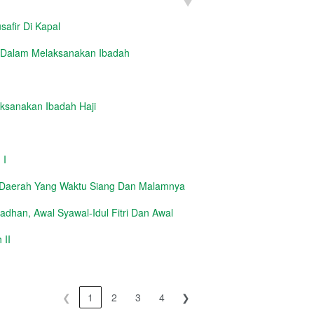
safir Di Kapal
 Dalam Melaksanakan Ibadah
aksanakan Ibadah Haji
 I
 Daerah Yang Waktu Siang Dan Malamnya
dhan, Awal Syawal-Idul Fitri Dan Awal
 II
❮
1
2
3
4
❯