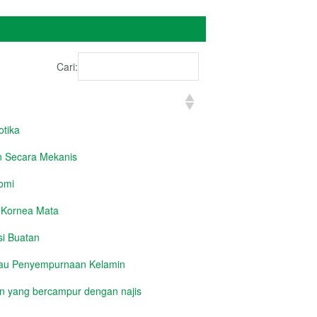
Cari:
tika
 Secara Mekanis
omi
 Kornea Mata
si Buatan
tau Penyempurnaan Kelamin
 yang bercampur dengan najis