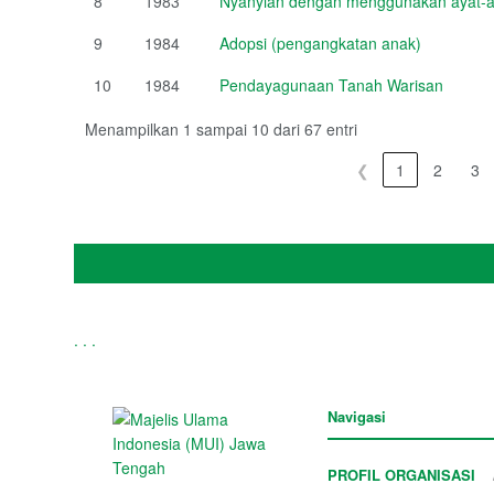
8
1983
Nyanyian dengan menggunakan ayat-ay
9
1984
Adopsi (pengangkatan anak)
10
1984
Pendayagunaan Tanah Warisan
Menampilkan 1 sampai 10 dari 67 entri
❮
1
2
3
.
.
.
Navigasi
PROFIL ORGANISASI