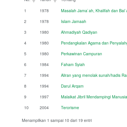
1
1978
Masalah Jama`ah, Khalifah dan Bai`
2
1978
Islam Jamaah
3
1980
Ahmadiyah Qadiyan
4
1980
Pendangkalan Agama dan Penyalahg
5
1980
Perkawinan Campuran
6
1984
Faham Syiah
7
1994
Aliran yang menolak sunah/hadis Ra
8
1994
Darul Arqam
9
1997
Malaikat Jibril Mendampingi Manusi
10
2004
Terorisme
Menampilkan 1 sampai 10 dari 19 entri