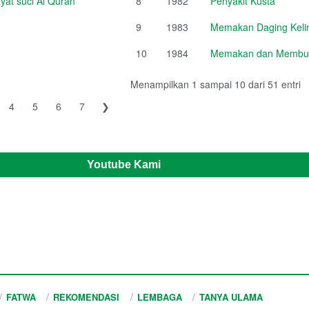
at suci Al Quran
8
1982
Penyakit Kusta
9
1983
Memakan Daging Kelin
10
1984
Memakan dan Membud
Menampilkan 1 sampai 10 dari 51 entri
4
5
6
7
❯
Youtube Kami
FATWA
REKOMENDASI
LEMBAGA
TANYA ULAMA