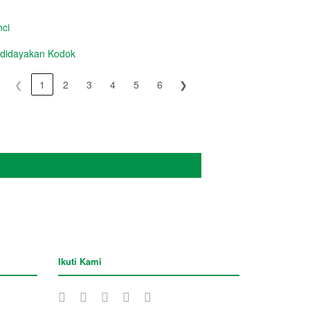
ci
idayakan Kodok
❮
1
2
3
4
5
6
❯
Ikuti Kami