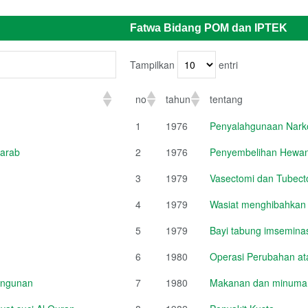
Fatwa Bidang POM dan IPTEK
Tampilkan
entri
no
tahun
tentang
1
1976
Penyalahgunaan Narko
 arab
2
1976
Penyembelihan Hewan
3
1979
Vasectomi dan Tubect
4
1979
Wasiat menghibahkan
5
1979
Bayi tabung imsemina
6
1980
Operasi Perubahan a
angunan
7
1980
Makanan dan minuman