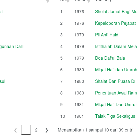
No
Tahun
Tentang
at
1
1976
Sholat Jumat Bagi Mu
2
1976
Kepeloporan Pejabat
3
1979
Pil Anti Haid
unaan Dalil
4
1979
Istitha'ah Dalam Mel
5
1979
Doa Daf'ul Bala
6
1980
Miqat Haji dan Umroh
sul
7
1980
Shalat Dan Puasa Di
8
1980
Penentuan Awal Rama
a
9
1981
Miqat Haji Dan Umroh
10
1981
Talak Tiga Sekaligus
❮
1
2
❯
Menampilkan 1 sampai 10 dari 39 entri