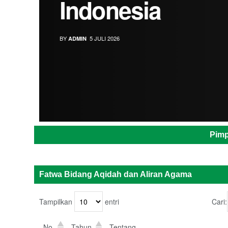
Indonesia
BY
5 JULI 2026
ADMIN
Pimp
Fatwa Bidang Aqidah dan Aliran Agama
Tampilkan
entri
Cari:
No.
Tahun
Tentang