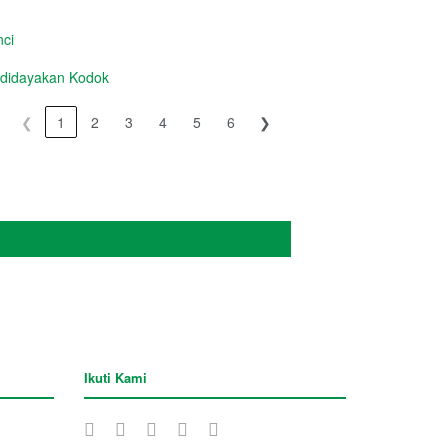
ci
idayakan Kodok
❮
1
2
3
4
5
6
❯
Ikuti Kami