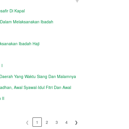
safir Di Kapal
 Dalam Melaksanakan Ibadah
aksanakan Ibadah Haji
 I
 Daerah Yang Waktu Siang Dan Malamnya
dhan, Awal Syawal-Idul Fitri Dan Awal
 II
❮
1
2
3
4
❯