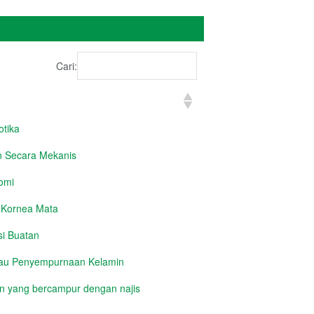
Cari:
tika
 Secara Mekanis
omi
 Kornea Mata
si Buatan
tau Penyempurnaan Kelamin
 yang bercampur dengan najis