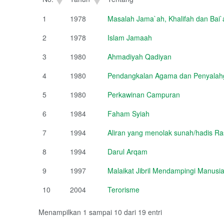
1
1978
Masalah Jama`ah, Khalifah dan Bai`
2
1978
Islam Jamaah
3
1980
Ahmadiyah Qadiyan
4
1980
Pendangkalan Agama dan Penyalahg
5
1980
Perkawinan Campuran
6
1984
Faham Syiah
7
1994
Aliran yang menolak sunah/hadis Ra
8
1994
Darul Arqam
9
1997
Malaikat Jibril Mendampingi Manusi
10
2004
Terorisme
Menampilkan 1 sampai 10 dari 19 entri