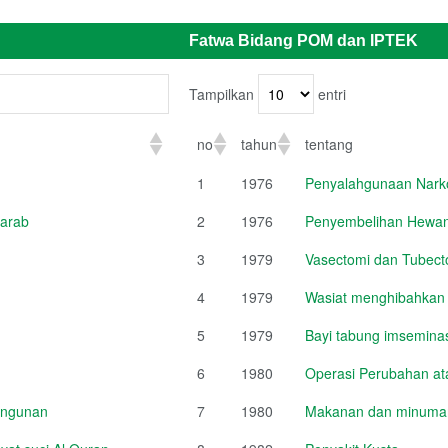
Fatwa Bidang POM dan IPTEK
Tampilkan
entri
no
tahun
tentang
1
1976
Penyalahgunaan Narko
 arab
2
1976
Penyembelihan Hewan
3
1979
Vasectomi dan Tubect
4
1979
Wasiat menghibahkan
5
1979
Bayi tabung imsemina
6
1980
Operasi Perubahan a
angunan
7
1980
Makanan dan minuman