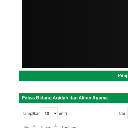
ADMIN
Pimp
Fatwa Bidang Aqidah dan Aliran Agama
Tampilkan
entri
Cari:
No.
Tahun
Tentang