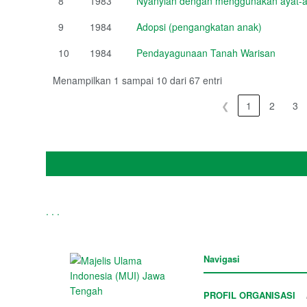
8
1983
Nyanyian dengan menggunakan ayat-ay
9
1984
Adopsi (pengangkatan anak)
10
1984
Pendayagunaan Tanah Warisan
Menampilkan 1 sampai 10 dari 67 entri
❮
1
2
3
.
.
.
Navigasi
PROFIL ORGANISASI