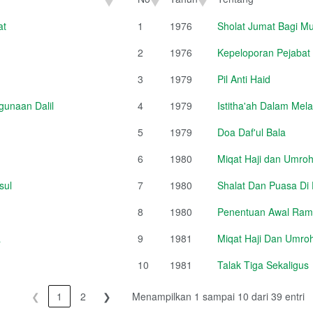
No
Tahun
Tentang
at
1
1976
Sholat Jumat Bagi Mu
2
1976
Kepeloporan Pejabat
3
1979
Pil Anti Haid
unaan Dalil
4
1979
Istitha'ah Dalam Mel
5
1979
Doa Daf'ul Bala
6
1980
Miqat Haji dan Umroh
sul
7
1980
Shalat Dan Puasa Di
8
1980
Penentuan Awal Rama
a
9
1981
Miqat Haji Dan Umroh
10
1981
Talak Tiga Sekaligus
❮
1
2
❯
Menampilkan 1 sampai 10 dari 39 entri