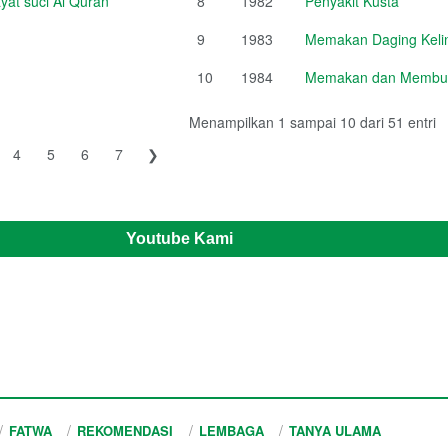
at suci Al Quran
8
1982
Penyakit Kusta
9
1983
Memakan Daging Kelin
10
1984
Memakan dan Membud
Menampilkan 1 sampai 10 dari 51 entri
4
5
6
7
❯
Youtube Kami
FATWA
REKOMENDASI
LEMBAGA
TANYA ULAMA