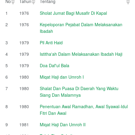
No
Tahun
Tentang
No
Tahun
Tentang
1
1976
Sholat Jumat Bagi Musafir Di Kapal
2
1976
Kepeloporan Pejabat Dalam Melaksanakan
Ibadah
3
1979
Pil Anti Haid
4
1979
Istitha'ah Dalam Melaksanakan Ibadah Haji
5
1979
Doa Daf'ul Bala
6
1980
Miqat Haji dan Umroh I
7
1980
Shalat Dan Puasa Di Daerah Yang Waktu
Siang Dan Malamnya
8
1980
Penentuan Awal Ramadhan, Awal Syawal-Idul
Fitri Dan Awal
9
1981
Miqat Haji Dan Umroh II