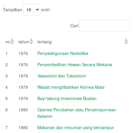
Tampilkan
entri
Cari:
no
tahun
tentang
1
1976
Penyalahgunaan Narkotika
2
1976
Penyembelihan Hewan Secara Mekanis
3
1979
Vasectomi dan Tubectomi
4
1979
Wasiat menghibahkan Kornea Mata
5
1979
Bayi tabung imseminasi Buatan
6
1980
Operasi Perubahan atau Penyempurnaan
Kelamin
7
1980
Makanan dan minuman yang bercampur