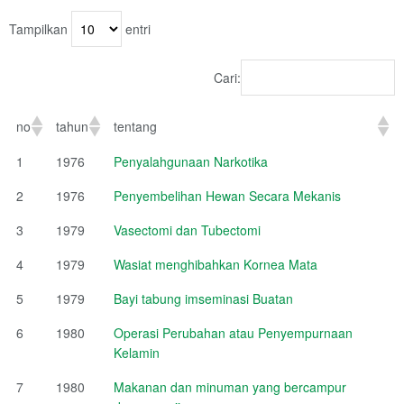
Tampilkan
entri
Cari:
no
tahun
tentang
1
1976
Penyalahgunaan Narkotika
2
1976
Penyembelihan Hewan Secara Mekanis
3
1979
Vasectomi dan Tubectomi
4
1979
Wasiat menghibahkan Kornea Mata
5
1979
Bayi tabung imseminasi Buatan
6
1980
Operasi Perubahan atau Penyempurnaan
Kelamin
7
1980
Makanan dan minuman yang bercampur