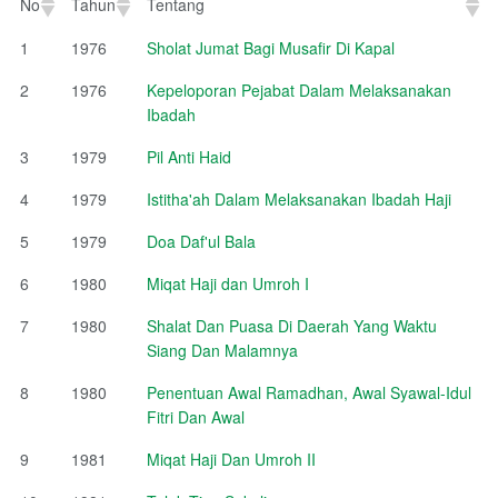
No
Tahun
Tentang
No
Tahun
Tentang
1
1976
Sholat Jumat Bagi Musafir Di Kapal
2
1976
Kepeloporan Pejabat Dalam Melaksanakan
Ibadah
3
1979
Pil Anti Haid
4
1979
Istitha'ah Dalam Melaksanakan Ibadah Haji
5
1979
Doa Daf'ul Bala
6
1980
Miqat Haji dan Umroh I
7
1980
Shalat Dan Puasa Di Daerah Yang Waktu
Siang Dan Malamnya
8
1980
Penentuan Awal Ramadhan, Awal Syawal-Idul
Fitri Dan Awal
9
1981
Miqat Haji Dan Umroh II