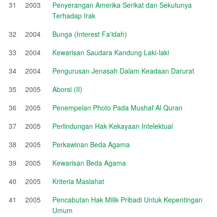
31
2003
Penyerangan Amerika Serikat dan Sekutunya
Terhadap Irak
32
2004
Bunga (Interest Fa'idah)
33
2004
Kewarisan Saudara Kandung Laki-laki
34
2004
Pengurusan Jenasah Dalam Keadaan Darurat
35
2005
Aborsi (II)
36
2005
Penempelan Photo Pada Mushaf Al Quran
37
2005
Perlindungan Hak Kekayaan Intelektual
38
2005
Perkawinan Beda Agama
39
2005
Kewarisan Beda Agama
40
2005
Kriteria Maslahat
41
2005
Pencabutan Hak Milik Pribadi Untuk Kepentingan
Umum