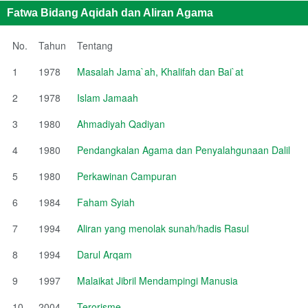
Fatwa Bidang Aqidah dan Aliran Agama
No.
Tahun
Tentang
1
1978
Masalah Jama`ah, Khalifah dan Bai`at
2
1978
Islam Jamaah
3
1980
Ahmadiyah Qadiyan
4
1980
Pendangkalan Agama dan Penyalahgunaan Dalil
5
1980
Perkawinan Campuran
6
1984
Faham Syiah
7
1994
Aliran yang menolak sunah/hadis Rasul
8
1994
Darul Arqam
9
1997
Malaikat Jibril Mendampingi Manusia
10
2004
Terorisme