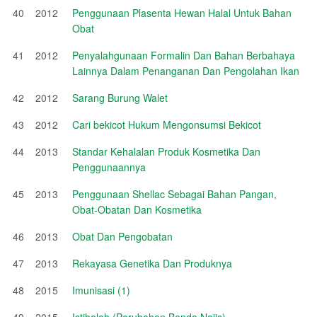
40
2012
Penggunaan Plasenta Hewan Halal Untuk Bahan
Obat
41
2012
Penyalahgunaan Formalin Dan Bahan Berbahaya
Lainnya Dalam Penanganan Dan Pengolahan Ikan
42
2012
Sarang Burung Walet
43
2012
Cari bekicot Hukum Mengonsumsi Bekicot
44
2013
Standar Kehalalan Produk Kosmetika Dan
Penggunaannya
45
2013
Penggunaan Shellac Sebagai Bahan Pangan,
Obat-Obatan Dan Kosmetika
46
2013
Obat Dan Pengobatan
47
2013
Rekayasa Genetika Dan Produknya
48
2015
Imunisasi (1)
49
2015
Istihalah (Perubahan Benda Najis)