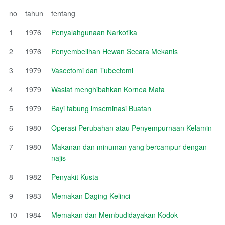
no
tahun
tentang
1
1976
Penyalahgunaan Narkotika
2
1976
Penyembelihan Hewan Secara Mekanis
3
1979
Vasectomi dan Tubectomi
4
1979
Wasiat menghibahkan Kornea Mata
5
1979
Bayi tabung imseminasi Buatan
6
1980
Operasi Perubahan atau Penyempurnaan Kelamin
7
1980
Makanan dan minuman yang bercampur dengan
najis
8
1982
Penyakit Kusta
9
1983
Memakan Daging Kelinci
10
1984
Memakan dan Membudidayakan Kodok