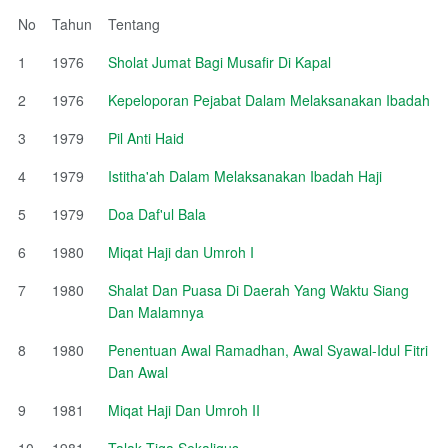
No
Tahun
Tentang
1
1976
Sholat Jumat Bagi Musafir Di Kapal
2
1976
Kepeloporan Pejabat Dalam Melaksanakan Ibadah
3
1979
Pil Anti Haid
4
1979
Istitha'ah Dalam Melaksanakan Ibadah Haji
5
1979
Doa Daf'ul Bala
6
1980
Miqat Haji dan Umroh I
7
1980
Shalat Dan Puasa Di Daerah Yang Waktu Siang
Dan Malamnya
8
1980
Penentuan Awal Ramadhan, Awal Syawal-Idul Fitri
Dan Awal
9
1981
Miqat Haji Dan Umroh II
10
1981
Talak Tiga Sekaligus