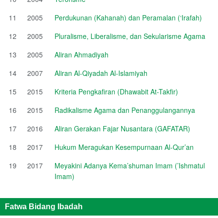
11
2005
Perdukunan (Kahanah) dan Peramalan (‘Irafah)
12
2005
Pluralisme, Liberalisme, dan Sekularisme Agama
13
2005
Aliran Ahmadiyah
14
2007
Aliran Al-Qiyadah Al-Islamiyah
15
2015
Kriteria Pengkafiran (Dhawabit At-Takfir)
16
2015
Radikalisme Agama dan Penanggulangannya
17
2016
Aliran Gerakan Fajar Nusantara (GAFATAR)
18
2017
Hukum Meragukan Kesempurnaan Al-Qur’an
19
2017
Meyakini Adanya Kema’shuman Imam (’Ishmatul
Imam)
Fatwa Bidang Ibadah