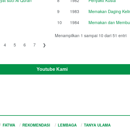
at suci Al Quran
8
1982
Penyakit Kusta
9
1983
Memakan Daging Kelin
10
1984
Memakan dan Membud
Menampilkan 1 sampai 10 dari 51 entri
4
5
6
7
❯
Youtube Kami
FATWA
REKOMENDASI
LEMBAGA
TANYA ULAMA