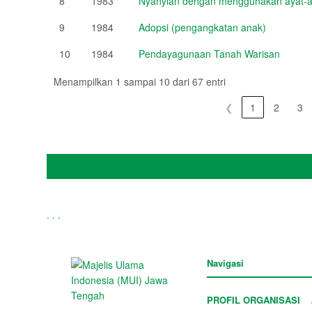
8
1983
Nyanyian dengan menggunakan ayat-ay
9
1984
Adopsi (pengangkatan anak)
10
1984
Pendayagunaan Tanah Warisan
Menampilkan 1 sampai 10 dari 67 entri
❮
1
2
3
.
.
.
Navigasi
PROFIL ORGANISASI