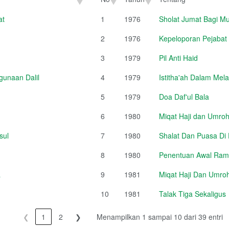
No
Tahun
Tentang
at
1
1976
Sholat Jumat Bagi Mu
2
1976
Kepeloporan Pejabat
3
1979
Pil Anti Haid
unaan Dalil
4
1979
Istitha'ah Dalam Mel
5
1979
Doa Daf'ul Bala
6
1980
Miqat Haji dan Umroh
sul
7
1980
Shalat Dan Puasa Di
8
1980
Penentuan Awal Rama
a
9
1981
Miqat Haji Dan Umroh
10
1981
Talak Tiga Sekaligus
❮
1
2
❯
Menampilkan 1 sampai 10 dari 39 entri