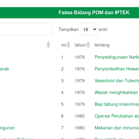
Fatwa Bidang POM dan IPTEK
Tampilkan
entri
no
tahun
tentang
1
1976
Penyalahgunaan Narko
 arab
2
1976
Penyembelihan Hewan
3
1979
Vasectomi dan Tubect
4
1979
Wasiat menghibahkan
5
1979
Bayi tabung imsemina
6
1980
Operasi Perubahan a
angunan
7
1980
Makanan dan minuman