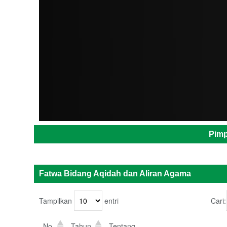
ADMIN
Pimp
Fatwa Bidang Aqidah dan Aliran Agama
Tampilkan
entri
Cari:
No.
Tahun
Tentang