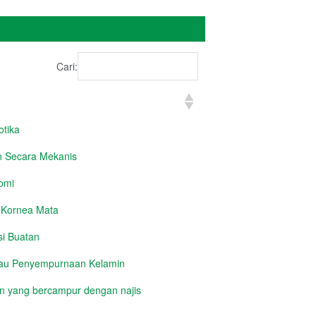
Cari:
tika
 Secara Mekanis
omi
 Kornea Mata
si Buatan
tau Penyempurnaan Kelamin
 yang bercampur dengan najis