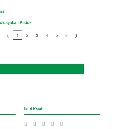
ci
idayakan Kodok
❮
1
2
3
4
5
6
❯
Ikuti Kami