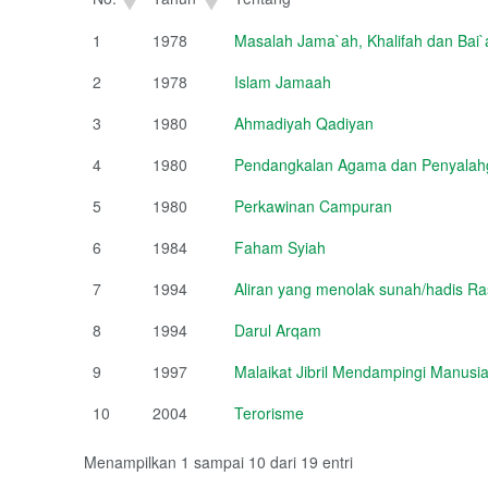
1
1978
Masalah Jama`ah, Khalifah dan Bai`
2
1978
Islam Jamaah
3
1980
Ahmadiyah Qadiyan
4
1980
Pendangkalan Agama dan Penyalahg
5
1980
Perkawinan Campuran
6
1984
Faham Syiah
7
1994
Aliran yang menolak sunah/hadis Ra
8
1994
Darul Arqam
9
1997
Malaikat Jibril Mendampingi Manusi
10
2004
Terorisme
Menampilkan 1 sampai 10 dari 19 entri