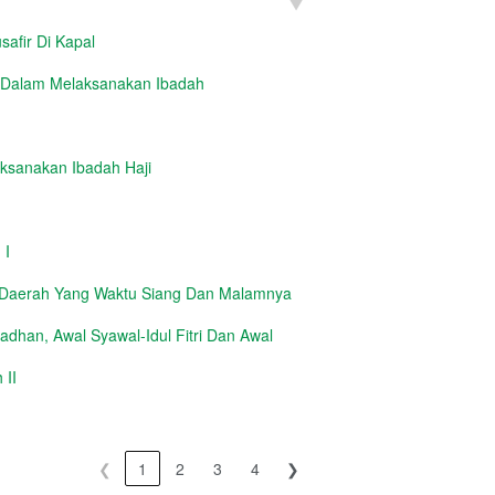
safir Di Kapal
 Dalam Melaksanakan Ibadah
aksanakan Ibadah Haji
 I
 Daerah Yang Waktu Siang Dan Malamnya
dhan, Awal Syawal-Idul Fitri Dan Awal
 II
❮
1
2
3
4
❯